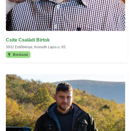
Csite Családi Birtok
3932 Erdőbénye, Kossuth Lajos u. 65.
Borászat