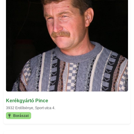
Kerékgyártó Pince
3932 Erdőbénye, Sport utca 4.
Borászat