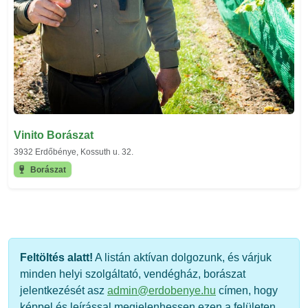
Vinito Borászat
3932 Erdőbénye, Kossuth u. 32.
Borászat
Feltöltés alatt!
A listán aktívan dolgozunk, és várjuk
minden helyi szolgáltató, vendégház, borászat
jelentkezését asz
admin@erdobenye.hu
címen, hogy
képpel és leírással megjelenhessen ezen a felületen.