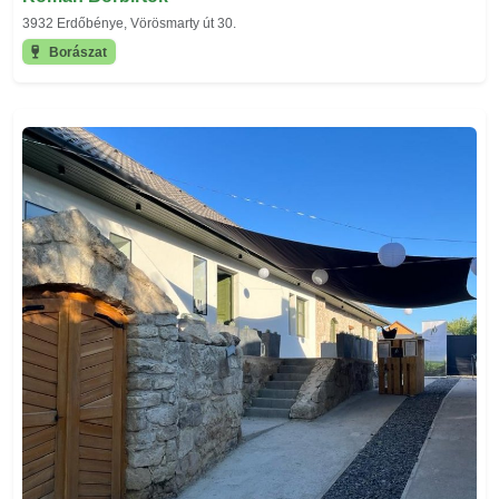
3932 Erdőbénye, Vörösmarty út 30.
Borászat