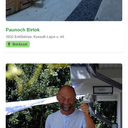
Paunoch Birtok
3932 Erdőbénye, Kossuth Lajos u. 44.
Borászat