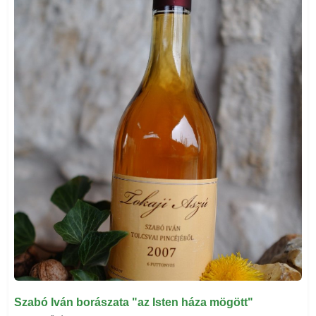
Szabó Iván borászata "az Isten háza mögött"