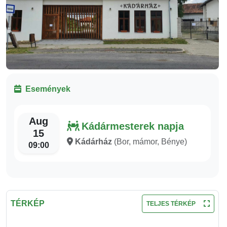
Események
Aug
Kádármesterek napja
15
Kádárház
(Bor, mámor, Bénye)
09:00
TÉRKÉP
TELJES TÉRKÉP