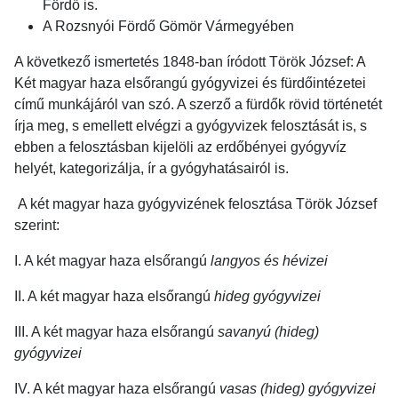
Fördő is.
A Rozsnyói Fördő Gömör Vármegyében
A következő ismertetés 1848-ban íródott Török József: A
Két magyar haza elsőrangú gyógyvizei és fürdőintézetei
című munkájáról van szó. A szerző a fürdők rövid történetét
írja meg, s emellett elvégzi a gyógyvizek felosztását is, s
ebben a felosztásban kijelöli az erdőbényei gyógyvíz
helyét, kategorizálja, ír a gyógyhatásairól is.
A két magyar haza gyógyvizének felosztása Török József
szerint:
I. A két magyar haza elsőrangú
langyos és hévizei
II. A két magyar haza elsőrangú
hideg gyógyvizei
III. A két magyar haza elsőrangú
savanyú (hideg)
gyógyvizei
IV. A két magyar haza elsőrangú
vasas (hideg) gyógyvizei