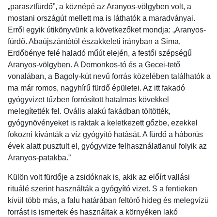
„parasztfürdő”, a köznépé az Aranyos-völgyben volt, a
mostani országút mellett ma is láthatók a maradványai.
Erről egyik útikönyvünk a következőket mondja: „Aranyos-
fürdő. Abaújszántótól északkeleti irányban a Sima,
Erdőbénye felé haladó műút elején, a festői szépségű
Aranyos-völgyben. A Domonkos-tó és a Gecei-tető
vonalában, a Bagoly-kút nevű forrás közelében találhatók a
ma már romos, nagyhírű fürdő épületei. Az itt fakadó
gyógyvizet tűzben forrósított hatalmas kövekkel
melegítették fel. Ovális alakú fakádban töltötték,
gyógynövényeket is raktak a keletkezett gőzbe, ezekkel
fokozni kívánták a víz gyógyító hatását. A fürdő a háborús
évek alatt pusztult el, gyógyvize felhasználatlanul folyik az
Aranyos-patakba.”
Külön volt fürdője a zsidóknak is, akik az előírt vallási
rituálé szerint használták a gyógyító vizet. S a fentieken
kívül több más, a falu határában feltörő hideg és melegvízü
forrást is ismertek és használtak a környéken lakó