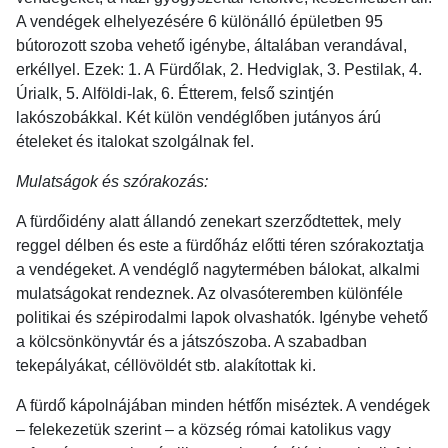
A vendégek elhelyezésére 6 különálló épületben 95
bútorozott szoba vehető igénybe, általában verandával,
erkéllyel. Ezek: 1. A Fürdőlak, 2. Hedviglak, 3. Pestilak, 4.
Úrialk, 5. Alföldi-lak, 6. Étterem, felső szintjén
lakószobákkal. Két külön vendéglőben jutányos árú
ételeket és italokat szolgálnak fel.
Mulatságok és szórakozás:
A fürdőidény alatt állandó zenekart szerződtettek, mely
reggel délben és este a fürdőház előtti téren szórakoztatja
a vendégeket. A vendéglő nagytermében bálokat, alkalmi
mulatságokat rendeznek. Az olvasóteremben különféle
politikai és szépirodalmi lapok olvashatók. Igénybe vehető
a kölcsönkönyvtár és a játszószoba. A szabadban
tekepályákat, céllövöldét stb. alakítottak ki.
A fürdő kápolnájában minden hétfőn miséztek. A vendégek
– felekezetük szerint – a község római katolikus vagy