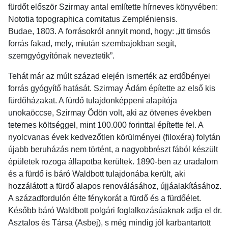
fürdőt először Szirmay antal említette hírneves könyvében:
Nototia topographica comitatus Zempléniensis.
Budae, 1803. A forrásokról annyit mond, hogy: „itt timsós
forrás fakad, mely, miután szembajokban segít,
szemgyógyítónak neveztetik”.
Tehát már az múlt század elején ismerték az erdőbényei
forrás gyógyítő hatását. Szirmay Ádám építette az első kis
fürdőházakat. A fürdő tulajdonképpeni alapítója
unokaöccse, Szirmay Ödön volt, aki az ötvenes években
tetemes költséggel, mint 100.000 forinttal építette fel. A
nyolcvanas évek kedvezőtlen körülményei (filoxéra) folytán
újabb beruházás nem történt, a nagyobbrészt fából készült
épületek rozoga állapotba kerültek. 1890-ben az uradalom
és a fürdő is báró Waldbott tulajdonába került, aki
hozzálátott a fürdő alapos renoválásához, újjáalakításához.
A századfordulón élte fénykorát a fürdő és a fürdőélet.
Később báró Waldbott polgári foglalkozásúaknak adja el dr.
Asztalos és Társa (Asbej), s még mindig jól karbantartott