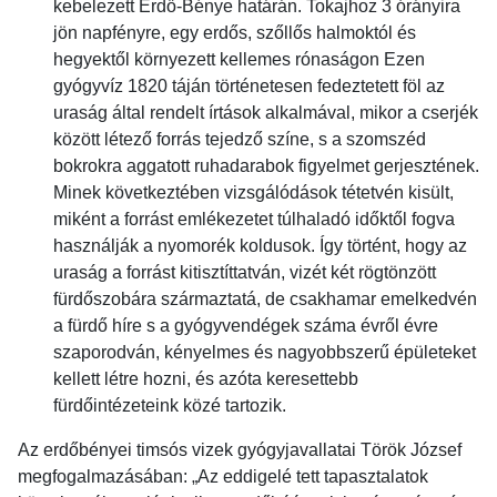
kebelezett Erdő-Bénye határán. Tokajhoz 3 órányira
jön napfényre, egy erdős, szőllős halmoktól és
hegyektől környezett kellemes rónaságon Ezen
gyógyvíz 1820 táján történetesen fedeztetett föl az
uraság által rendelt írtások alkalmával, mikor a cserjék
között létező forrás tejedző színe, s a szomszéd
bokrokra aggatott ruhadarabok figyelmet gerjesztének.
Minek következtében vizsgálódások tétetvén kisült,
miként a forrást emlékezetet túlhaladó időktől fogva
használják a nyomorék koldusok. Így történt, hogy az
uraság a forrást kitisztíttatván, vizét két rögtönzött
fürdőszobára származtatá, de csakhamar emelkedvén
a fürdő híre s a gyógyvendégek száma évről évre
szaporodván, kényelmes és nagyobbszerű épületeket
kellett létre hozni, és azóta keresettebb
fürdőintézeteink közé tartozik.
Az erdőbényei timsós vizek gyógyjavallatai Török József
megfogalmazásában: „Az eddigelé tett tapasztalatok