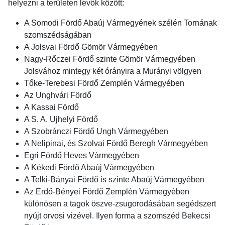
helyezni a területen lévők között:
A Somodi Fördő Abaúj Vármegyének szélén Tornának
szomszédságában
A Jolsvai Fördő Gömör Vármegyében
Nagy-Rőczei Fördő szinte Gömör Vármegyében
Jolsvához mintegy két órányira a Murányi völgyen
Tőke-Terebesi Fördő Zemplén Vármegyében
Az Unghvári Fördő
A Kassai Fördő
A S. A. Ujhelyi Fördő
A Szobránczi Fördő Ungh Vármegyében
A Nelipinai, és Szolvai Fördő Beregh Vármegyében
Egri Fördő Heves Vármegyében
A Kékedi Fördő Abaúj Vármegyében
A Telki-Bányai Fördő is szinte Abaúj Vármegyében
Az Erdő-Bényei Fördő Zemplén Vármegyében
különösen a tagok öszve-zsugorodásában segédszert
nyújt orvosi vizével. Ilyen forma a szomszéd Bekecsi