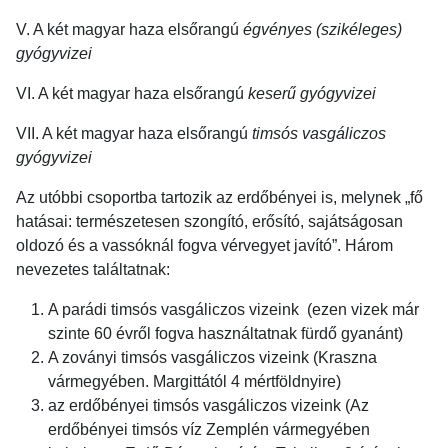
V. A két magyar haza elsőrangú
égvényes (szikéleges)
gyógyvizei
VI. A két magyar haza elsőrangú
keserű gyógyvizei
VII. A két magyar haza elsőrangú
timsós vasgáliczos
gyógyvizei
Az utóbbi csoportba tartozik az erdőbényei is, melynek „fő
hatásai: természetesen szongító, erősító, sajátságosan
oldozó és a vassóknál fogva vérvegyet javító”. Három
nevezetes találtatnak:
A parádi timsós vasgáliczos vizeink (ezen vizek már
szinte 60 évről fogva használtatnak fürdő gyanánt)
A zoványi timsós vasgáliczos vizeink (Kraszna
vármegyében. Margittától 4 mértföldnyire)
az erdőbényei timsós vasgáliczos vizeink (Az
erdőbényei timsós víz Zemplén vármegyében