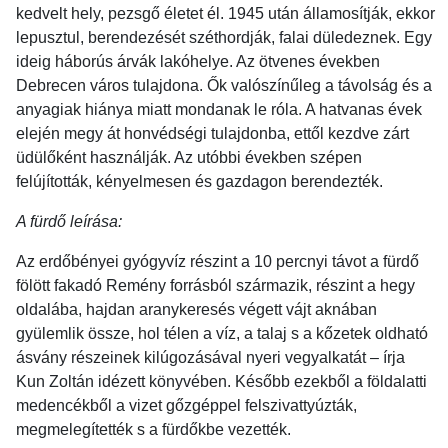
kedvelt hely, pezsgő életet él. 1945 után államosítják, ekkor
lepusztul, berendezését széthordják, falai düledeznek. Egy
ideig háborús árvák lakóhelye. Az ötvenes években
Debrecen város tulajdona. Ők valószínűleg a távolság és a
anyagiak hiánya miatt mondanak le róla. A hatvanas évek
elején megy át honvédségi tulajdonba, ettől kezdve zárt
üdülőként használják. Az utóbbi években szépen
felújították, kényelmesen és gazdagon berendezték.
A fürdő leírása:
Az erdőbényei gyógyvíz részint a 10 percnyi távot a fürdő
fölött fakadó Remény forrásból származik, részint a hegy
oldalába, hajdan aranykeresés végett vájt aknában
gyülemlik össze, hol télen a víz, a talaj s a kőzetek oldható
ásvány részeinek kilúgozásával nyeri vegyalkatát – írja
Kun Zoltán idézett könyvében. Később ezekből a földalatti
medencékből a vizet gőzgéppel felszivattyúzták,
megmelegítették s a fürdőkbe vezették.