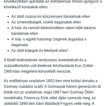
következtében ajánltatik az erdőbéényei timsós gyógyvíz a
következő koralakok ellen:
Az idült csúzos és köszvényes bántalmak ellen
Az ízmeredtségek, izületi daganatok ellen
A húd- és nemző-életművekben sátort ütött takáros
bántalmak ellen
A máj- s egyéb hasüregi zsigerek dugulása s
daganatai
Az idült kütegek és fekélyek ellen”.
A fürdő történetének rendszeres ismertetését és a
századfordulón volt életének felvillantását Kun Zoltán
1900-ban megjelent könyvéből vesszük.
Az erdőbényei uradalom 1802-ben mint királyi donatio a
Szirmay családra szállt. A Szirmayak három generáción át
bírták ezt az uradalmat, majd 1887-ben Szirmay Ödön
mostohafia, Ferenczy Elek vétel útján szerezte meg, ez
utóbbitól 1890-ben báró Waldbott Frigyes vette meg. A