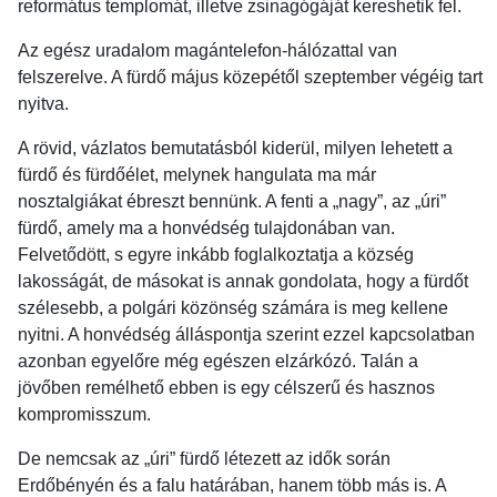
református templomát, illetve zsinagógáját kereshetik fel.
Az egész uradalom magántelefon-hálózattal van
felszerelve. A fürdő május közepétől szeptember végéig tart
nyitva.
A rövid, vázlatos bemutatásból kiderül, milyen lehetett a
fürdő és fürdőélet, melynek hangulata ma már
nosztalgiákat ébreszt bennünk. A fenti a „nagy”, az „úri”
fürdő, amely ma a honvédség tulajdonában van.
Felvetődött, s egyre inkább foglalkoztatja a község
lakosságát, de másokat is annak gondolata, hogy a fürdőt
szélesebb, a polgári közönség számára is meg kellene
nyitni. A honvédség álláspontja szerint ezzel kapcsolatban
azonban egyelőre még egészen elzárkózó. Talán a
jövőben remélhető ebben is egy célszerű és hasznos
kompromisszum.
De nemcsak az „úri” fürdő létezett az idők során
Erdőbényén és a falu határában, hanem több más is. A