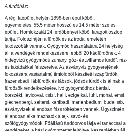
A fürdőház
:
A régi faépület helyén 1898-ben épül kőből,
egyemeletes, 55,5 méter hosszú és 14,5 méter széles
épület. Homlokzatát 24, erdőbényei kőből faragott oszlop
tartja. Földszintjén a fürdők és az iroda, emeletén
lakószobák vannak. Gyógymód használatára 24 helyiség
áll a vendégek rendelkezésére, ebből 20 kádfürdőnek, 4
hidegvizű gyógymódú zuhany, gőz- és „villamos fürdő”, réz-
és fakádakkal felszerelve. Az ásványvíz gyógyerejének
fokozására vastartalmú timföldből készített iszapfürdők,
frazensbadi lábfürdők és lábsók, jódsós fürdők is állnak a
fürdőzők rendelkezésére. Ivó gyógymódhoz bártfai,
borszéki, levicovai, csizi, halli, ezigelkai, luhi, mohai, emsi,
glechenbergi, seltersi, kartlbadi, marienbadium, budai stb.
ásványvizek állandóan friss töltésben vannak. Úgyszintén
állandóan alkalmazhatók a tej-, savó- és
szőlőgyógymódok. Főállású fürdőorvos látja el tanáccsal a
vendégeket, a házi gyógyszertár feltöltve, készenlétben áll.