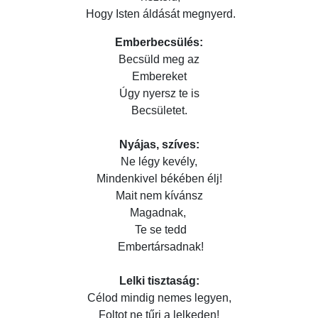
Hogy Isten áldását megnyerd.
Emberbecsülés:
Becsüld meg az
Embereket
Úgy nyersz te is
Becsületet.
Nyájas, szíves:
Ne légy kevély,
Mindenkivel békében élj!
Mait nem kívánsz
Magadnak,
Te se tedd
Embertársadnak!
Lelki tisztaság:
Célod mindig nemes legyen,
Foltot ne tűrj a lelkeden!