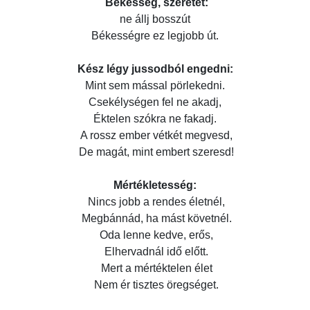
Békesség, szeretet:
ne állj bosszút
Békességre ez legjobb út.
Kész légy jussodból engedni:
Mint sem mással pörlekedni.
Csekélységen fel ne akadj,
Éktelen szókra ne fakadj.
A rossz ember vétkét megvesd,
De magát, mint embert szeresd!
Mértékletesség:
Nincs jobb a rendes életnél,
Megbánnád, ha mást követnél.
Oda lenne kedve, erős,
Elhervadnál idő előtt.
Mert a mértéktelen élet
Nem ér tisztes öregséget.