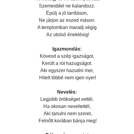
Szemeiddel ne kalandozz.
Épülj a jó tanításon,
Ne járjon az eszed máson.
A templomban maradj végig
Az utolsó éneklésig!
Igazmondás:
Kövesd a szép igazságot,
Került a rút hazugságot.
Aki egyszer hazudni mer,
Hitelt többé nem igen nyer!
Nevelés:
Legjobb örökséget vettél,
Ha okosan neveltettél,
Aki tanulni nem szeret,
Felnőtt korában bánja meg!