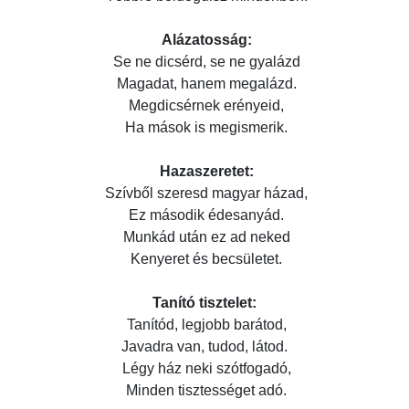
Alázatosság:
Se ne dicsérd, se ne gyalázd
Magadat, hanem megalázd.
Megdicsérnek erényeid,
Ha mások is megismerik.
Hazaszeretet:
Szívből szeresd magyar házad,
Ez második édesanyád.
Munkád után ez ad neked
Kenyeret és becsületet.
Tanító tisztelet:
Tanítód, legjobb barátod,
Javadra van, tudod, látod.
Légy ház neki szótfogadó,
Minden tisztességet adó.