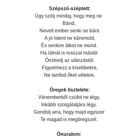
Szépszó-széptett:
Úgy szólj mindig, hogy meg ne
Bánd,
Nevelt ember senki se bánt.
A jó Istent ne káromold,
És senkire átkot ne mond.
Ha látnál is rosszat mástól
Őrizkedj az utánzástól.
Figyelmezz a kisebbekre,
Ne tanítsd őket vétekre.
Öregek tisztelete:
Vénemberből csúfot ne tégy,
Inkább szolgálatjára légy.
Gondolj arra, hogy majd egyszer
Te magad is megöregszel.
Önuralom: