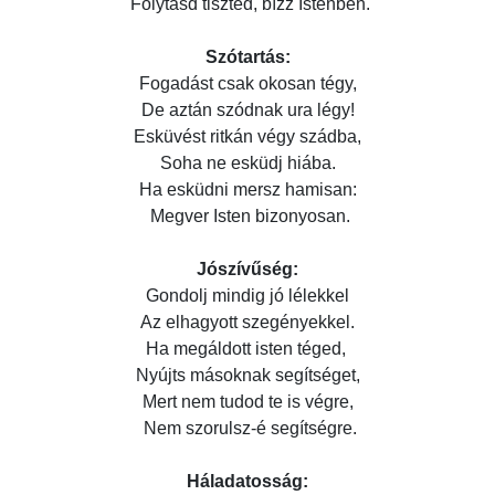
Folytasd tiszted, bízz Istenben.
Szótartás:
Fogadást csak okosan tégy,
De aztán szódnak ura légy!
Esküvést ritkán végy szádba,
Soha ne esküdj hiába.
Ha esküdni mersz hamisan:
Megver Isten bizonyosan.
Jószívűség:
Gondolj mindig jó lélekkel
Az elhagyott szegényekkel.
Ha megáldott isten téged,
Nyújts másoknak segítséget,
Mert nem tudod te is végre,
Nem szorulsz-é segítségre.
Háladatosság: