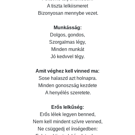
A tiszta lelkiismeret
Bizonyosan mennybe vezet.
Munkásság:
Dolgos, gondos,
Szorgalmas légy,
Minden munkát
Jó kedvvel tégy.
Amit véghez kell vinned ma:
Sose halaszd azt holnapra.
Minden gonoszság kezdete
A henyélés szeretete.
Erős lelkűség:
Erős lélek legyen benned,
Nem kell mindent szívre venned,
Ne csüggedj el ínségedben: