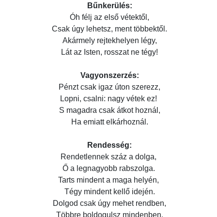
Bűnkerülés:
Óh félj az első vétektől,
Csak úgy lehetsz, ment többektől.
Akármely rejtekhelyen légy,
Lát az Isten, rosszat ne tégy!
Vagyonszerzés:
Pénzt csak igaz úton szerezz,
Lopni, csalni: nagy vétek ez!
S magadra csak átkot hoznál,
Ha emiatt elkárhoznál.
Rendesség:
Rendetlennek száz a dolga,
Ő a legnagyobb rabszolga.
Tarts mindent a maga helyén,
Tégy mindent kellő idején.
Dolgod csak úgy mehet rendben,
Többre boldogulsz mindenben.