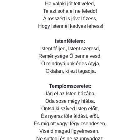
Ha valaki jót tett veled,
Te azt soha el ne feledd!
A rosszért is jóval fizess,
Hogy Istennél kedves lehess!
Istenfélelem:
Istent féljed, Istent szeresd,
Reménysége Ő benne vesd.
Ő mindnyájunk édes Atyja
Oktalan, ki ezt tagadja.
Templomszeretet:
Járj el az Isten házába,
Oda sose mégy hiába.
Öntsd ki szíved Isten előtt,
És nyersz tőle áldást, erőt.
És míg ott vagy: légy csendesen,
Viseld magad figyelmesen.
Ne suttogj és ne szunnyadozz,