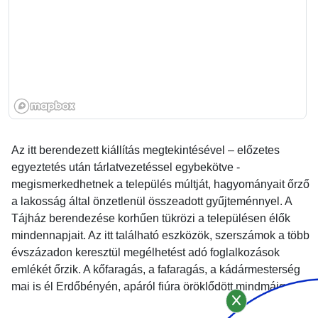
Az itt berendezett kiállítás megtekintésével – előzetes
egyeztetés után tárlatvezetéssel egybekötve -
megismerkedhetnek a település múltját, hagyományait őrző
a lakosság által önzetlenül összeadott gyűjteménnyel. A
Tájház berendezése korhűen tükrözi a településen élők
mindennapjait. Az itt található eszközök, szerszámok a több
évszázadon keresztül megélhetést adó foglalkozások
emlékét őrzik. A kőfaragás, a fafaragás, a kádármesterség
mai is él Erdőbényén, apáról fiúra öröklődött mindmáig.