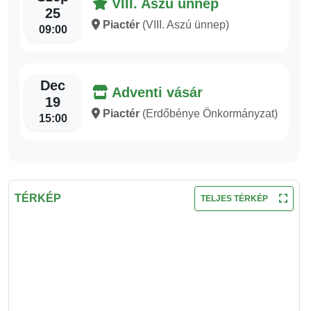
VIII. Aszú ünnep
25
Piactér
(VIII. Aszú ünnep)
09:00
Dec
Adventi vásár
19
Piactér
(Erdőbénye Önkormányzat)
15:00
TÉRKÉP
TELJES TÉRKÉP