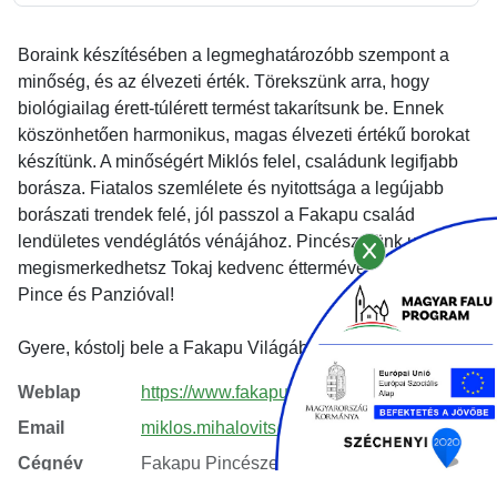
Boraink készítésében a legmeghatározóbb szempont a
minőség, és az élvezeti érték. Törekszünk arra, hogy
biológiailag érett-túlérett termést takarítsunk be. Ennek
köszönhetően harmonikus, magas élvezeti értékű borokat
készítünk. A minőségért Miklós felel, családunk legifjabb
borásza. Fiatalos szemlélete és nyitottsága a legújabb
borászati trendek felé, jól passzol a Fakapu család
lendületes vendéglátós vénájához. Pincészetünk udvarán
megismerkedhetsz Tokaj kedvenc éttermével, a Fakapu
Pince és Panzióval!
Gyere, kóstolj bele a Fakapu Világába!
Weblap
https://www.fakapupince.hu
Email
miklos.mihalovits@fakapupince.hu
Cégnév
Fakapu Pincészet Kft.