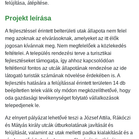
felújítása, átépítése.
Projekt leírása
A fejlesztéssel érintett belterületi utak állapota nem felel
meg azoknak az elvárásoknak, amelyeket az itt élők
jogosan kívánnak meg. Nem megfelelőek a közlekedés
feltételei. A település rendezési terve a turisztikai
fejlesztéseket támogatja, így ahhoz kapcsolódóan
feltétlenül fontos az utcák állapotának rendezése az ide
látogató turisták számának növelése érdekében is. A
fejlesztés hatására a felújítással érintett területen 14 db
beépítetlen telek válik oly módon megközelíthetővé, hogy
oda gazdasági tevékenységet folytató vállalkozások
telepedjenek le.
Az elnyert pályázat lehetővé teszi a József Attila, Rákóczi
és Mátyás király utcák útburkolatának javítását és
felújítását, valamint az utak melletti padka kialakítását és a