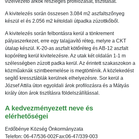
vízelvezető árkok részleges profilozását, tisztítását.
A kivitelezés során összesen 3.084 m2 aszfaltszőnyeg
készül el és 2.056 m2 kétoldali útpadka zúzottkőből.
A kivitelezés során felbontásra kerül a tönkrement
pályaszerkezet, erre egy talajjavító réteg, melyre a CKT
útalap készül. K-20-as aszfalt kötőréteg és AB-12 aszfalt
kopóréteg kerül kivitelezésre. Az utak két oldalán 1-1 m
szélességben zúzott padka kerül. Az érintett szakaszokon a
közműaknák szintbeemelése is megtörténik. A közlekedést
segítő kressztáblák kerülnek elhelyezésre. Sor kerül a
József Attila úton egyoldali árok profilozásra és a Mátyás
király úton árok tisztításra földelszállítással.
A kedvezményezett neve és
elérhetőségei
Erdőbénye Község Önkormányzata
Telefon: 06-47/536-002Fax:06-47/339-003