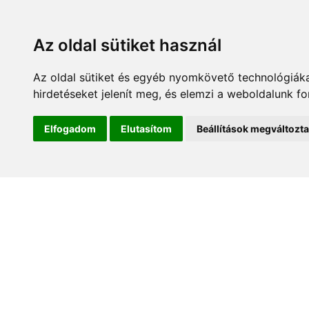
Az oldal sütiket használ
Az oldal sütiket és egyéb nyomkövető technológiáka
hirdetéseket jelenít meg, és elemzi a weboldalunk f
Kezdőlap
Hírek és es
Elfogadom
Elutasítom
Beállítások megváltozt