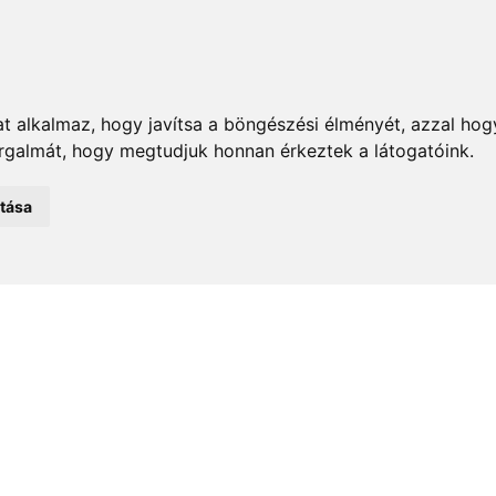
t alkalmaz, hogy javítsa a böngészési élményét, azzal hog
orgalmát, hogy megtudjuk honnan érkeztek a látogatóink.
emények
Önkormányzat
Közélet
Turizmus
Történ
atása