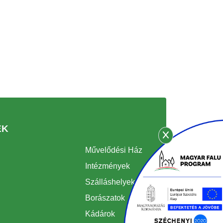
EK
Művelődési Ház
Intézmények
Szálláshelyek
Borászatok
Kádárok