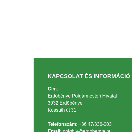
KAPCSOLAT ÉS INFORMÁCIÓ
Cím:
Erdőbénye Polgármesteri Hivatal
3932 Erdőbénye
Kossuth út 31.
Telefonszám:
+36 47/336-003
Email:
polghiv@erdobenye.hu