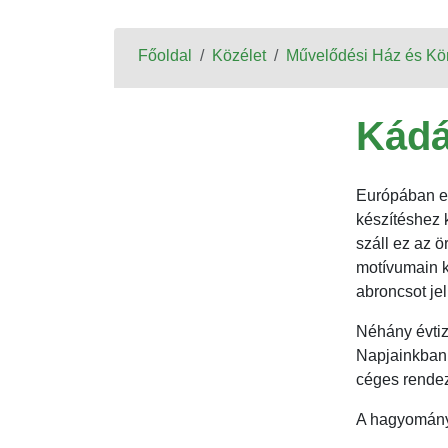
Főoldal
Közélet
Művelődési Ház és Kö
Kádá
Európában eg
készítéshez 
száll ez az 
motívumain k
abroncsot je
Néhány évtiz
Napjainkban 
céges rendez
A hagyományő