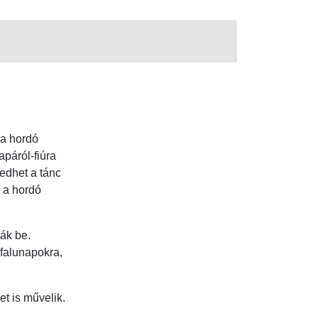
 a hordó
páról-fiúra
edhet a tánc
 a hordó
ák be.
falunapokra,
t is művelik.