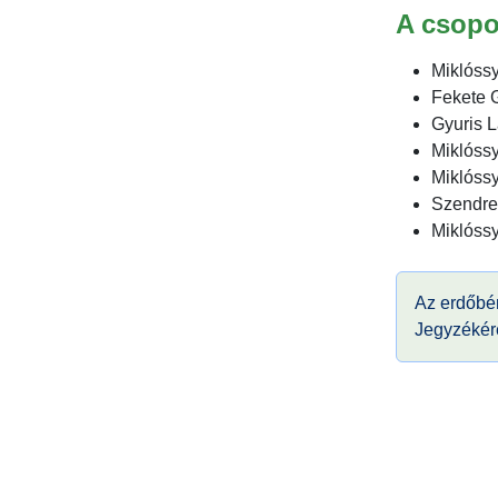
A csopor
Miklóssy
Fekete 
Gyuris L
Miklóss
Miklóss
Szendre
Miklóss
Az erdőbén
Jegyzékér