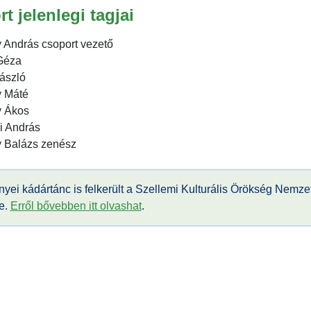
t jelenlegi tagjai
 András csoport vezető
Géza
ászló
y Máté
y Ákos
i András
y Balázs zenész
yei kádártánc is felkerült a Szellemi Kulturális Örökség Nemzet
e.
Erről bővebben itt olvashat
.