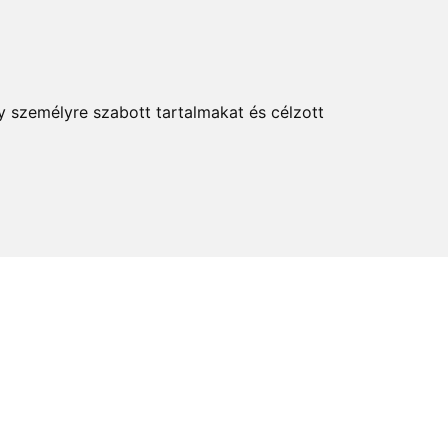
KERESÉS
y személyre szabott tartalmakat és célzott
elem és kultúra
Térkép