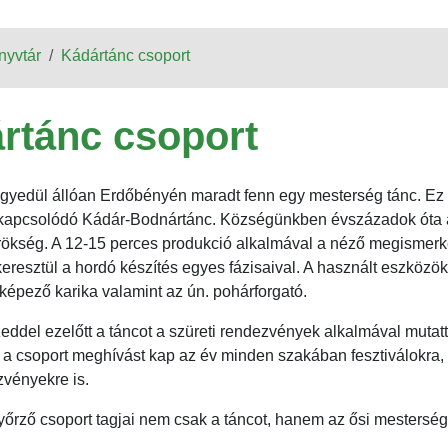
nyvtár
Kádártánc csoport
rtánc csoport
yedül állóan Erdőbényén maradt fenn egy mesterség tánc. Ez
kapcsolódó Kádár-Bodnártánc. Községünkben évszázadok óta a
örökség. A 12-15 perces produkció alkalmával a néző megismerk
eresztül a hordó készítés egyes fázisaival. A használt eszközök
lképező karika valamint az ún. pohárforgató.
eddel ezelőtt a táncot a szüreti rendezvények alkalmával mutatt
a csoport meghívást kap az év minden szakában fesztiválokra, 
vényekre is.
rző csoport tagjai nem csak a táncot, hanem az ősi mestersége