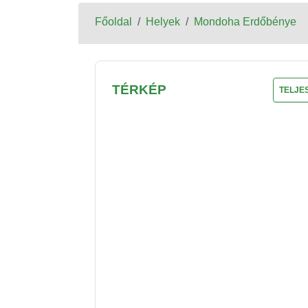
Főoldal
Helyek
Mondoha Erdőbénye
TÉRKÉP
TELJE