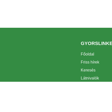
GYORSLINK
Főoldal
Friss hírek
Keresés
Látnivalók
Turizmus