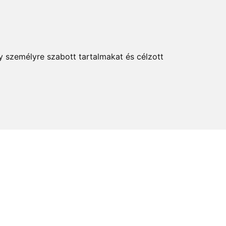
KERESÉS
y személyre szabott tartalmakat és célzott
elem és kultúra
Térkép