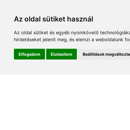
Az oldal sütiket használ
Az oldal sütiket és egyéb nyomkövető technológiáka
hirdetéseket jelenít meg, és elemzi a weboldalunk f
Kezdőlap
Hírek és es
Elfogadom
Elutasítom
Beállítások megváltozt