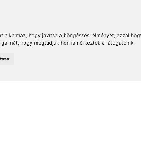
t alkalmaz, hogy javítsa a böngészési élményét, azzal hog
orgalmát, hogy megtudjuk honnan érkeztek a látogatóink.
emények
Önkormányzat
Közélet
Turizmus
Történ
atása