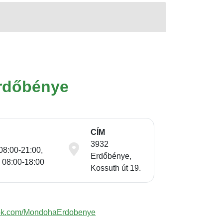
rdőbénye
CÍM
3932
08:00-21:00,
Erdőbénye,
 08:00-18:00
Kossuth út 19.
ook.com/MondohaErdobenye