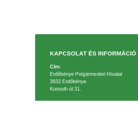
KAPCSOLAT ÉS INFORMÁCIÓ
Cím:
Erdőbénye Polgármesteri Hivatal
3932 Erdőbénye
Kossuth út 31.
Telefonszám:
+36 47/336-003
Email:
polghiv@erdobenye.hu