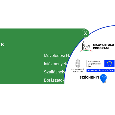
EK
Művelődési Ház
Intézmények
Szálláshelyek
Borászatok
Kádárok