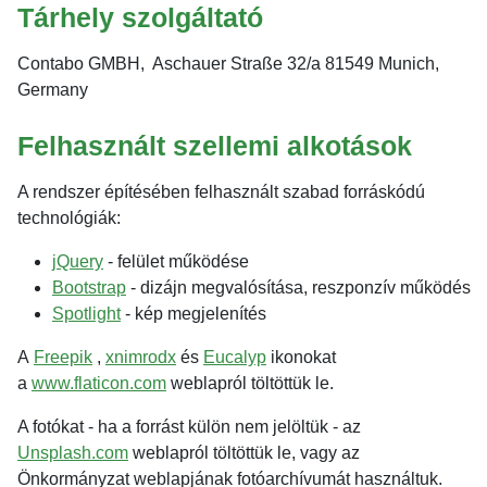
Tárhely szolgáltató
Contabo GMBH, Aschauer Straße 32/a 81549 Munich,
Germany
Felhasznált szellemi alkotások
A rendszer építésében felhasznált szabad forráskódú
technológiák:
jQuery
- felület működése
Bootstrap
- dizájn megvalósítása, reszponzív működés
Spotlight
- kép megjelenítés
A
Freepik
,
xnimrodx
és
Eucalyp
ikonokat
a
www.flaticon.com
weblapról töltöttük le.
A fotókat - ha a forrást külön nem jelöltük - az
Unsplash.com
weblapról töltöttük le, vagy az
Önkormányzat weblapjának fotóarchívumát használtuk.