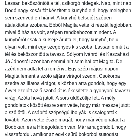
Lassan beköszöntött a tél, csikorgó hidegek. Nap, mint nap
Bodó nagy kosár fát készített a kunyhó elé, hogy melegben
sem szenvedjen hiányt. A kunyhó belsejét szépen
átalakította szobára. Ebből Magita vette ki részét legjobban,
mivel ő házias volt, szépen rendbehozott mindent. A
kunyhóról csak a külseje árulta el, hogy kunyhó, belül
olyan volt, mint egy szegényes kis szoba. Lassan elmúlt a
tél és beköszöntött a tavasz. Sólyom Ivánról és Kaszaházi
Jó Jánosról azonban semmi hírt sem hallott Magita. De
azért nem adta fel a reményt. Egy szép májusi napon
Magita lement a szőlő aljára virágot szedni. Csokorba
szedte az illatos virágot, s közben arra gondolt, hogy egy
évvel ezelőtt az ő szobáját is ékesítette a gyönyörű tavaszi
virág. Azóta hová jutott. A sors üldözöttje lett. A mély
gondolatok között észre sem vette, hogy már messze jutott
a szőlőtől. A csábító szépségű ibolyák is csalogatták
tovább. Azon vette észre magát, hogy már végighaladt a
Bodókán, és a Hidegoldalon van. Már arra gondolt, hogy
visszafordul, amikor az egyik sűrű bokorból suttogást