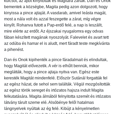
kulcsot, az ajtót kinyitották és Magitára zárták. Dan és Onok
bementek a községbe, Magita pedig azon dolgozott, hogy
kinyissa a pince ajtaját. A vasdarab, amivel leásta magát,
most a nála volt és azzal feszegette a zárat, míg végre
kinyílt. Rohanva futott a Pap-erdő felé, a nap is leszállt,
mire elérte az erdőt. Az éjszakai nyugalomra egy odvas
fában készített magának nyoszolyát. Falevelet és avart tett
az odúba és hamar el is aludt, mert fáradt teste megkívánta
a pihenést.
Dan és Onok kipihenték a pince fáradalmait és elindultak,
hogy Magitát elővezetik. A vér is elhűlt bennük, mikor
meglátták, hogy a pince ajtaja nyitva van. Egész este
keresték Magitát mindenfelé. Először Sutánál forgatták fel
az egész házat, de sehol sem találták. Végül mozgósították
az egész török sereget és irtózatos hajsza indult Magita
felkutatására. Magita álmából felnyitotta szemét és irtózatos
látvány tárult szeme elé. Alsóbénye felől hatalmas
lángnyelvek nyúltak az ég felé. Kibújt a kényelmetlen