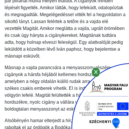
pár pillanat múlva mélyen elaludt. A cigányok minden
lépését figyelték. Amikor látták, hogy lefeküdt, odalopóztak
és megragadták. Megelégedéssel vitték fel a hegyoldalon a
sikoltó lányt. Lassan felértek a tetőre és a vajda elé
vezették Magitát. Amikor meglátta a vajda, ugrált örömében
és csak úgy hányta a cigánykereket. Magitának tudtára
adta, hogy holnap elveszi feleségül. Egy alattvalóját pedig
leküldött a közelben lévő Iván paphoz, hogy bejelentse a
másnapi esküvőt.
Másnap a vajda parancsára a menyasszony részére a
cigányok a hársfa héjából kellemes hordszékes készítettek,
amelyben a négy oldalán kiálló rudak arra mutattak, hogy a
székes csakis emberek vihetik. El is indult a nászmenet a
völgyön lefelé. Magitát felültették a hársfából készített
hordszékre, nyolc cigány a vállára vette és úgy vitték a
boldogtalan menyasszonyt az esküvőre.
Alsóbényén hamar elterjedt a hír, amely szerint egy nőt
raboltak el az ördögök a Bodóka környékén. Bodó sietett is