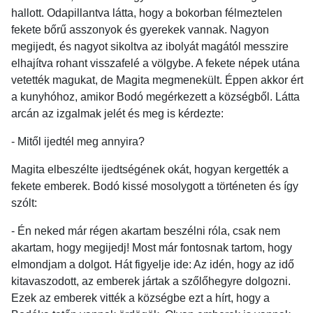
hallott. Odapillantva látta, hogy a bokorban félmeztelen
fekete bőrű asszonyok és gyerekek vannak. Nagyon
megijedt, és nagyot sikoltva az ibolyát magától messzire
elhajítva rohant visszafelé a völgybe. A fekete népek utána
vetették magukat, de Magita megmenekült. Éppen akkor ért
a kunyhóhoz, amikor Bodó megérkezett a községből. Látta
arcán az izgalmak jelét és meg is kérdezte:
- Mitől ijedtél meg annyira?
Magita elbeszélte ijedtségének okát, hogyan kergették a
fekete emberek. Bodó kissé mosolygott a történeten és így
szólt:
- Én neked már régen akartam beszélni róla, csak nem
akartam, hogy megijedj! Most már fontosnak tartom, hogy
elmondjam a dolgot. Hát figyelje ide: Az idén, hogy az idő
kitavaszodott, az emberek jártak a szőlőhegyre dolgozni.
Ezek az emberek vitték a községbe ezt a hírt, hogy a