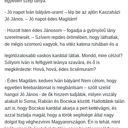
egyetlen szép lánya.
- Jó napot Iván bátyám-uram! – lép be az ajtón Kaszaházi
Jó János. – Jó napot édes Magitám!
- Hozott Isten édes Jánosom – fogadja a gyönyörű lány
szerelmesét. – Szívem repdes örömében, hogy láthatlak,
de mégis szomorú vagyok, ha vitéz katona ruhában és a
legirtózatosabb vaskos karddal látlak. Mondd, mire célzol?
Sólyom Iván is felfigyelt leánya szavára, és ő is
megkérdezte: Hová, hová, édes öcsémuram?
- Édes Magitám, kedves Iván bátyám! Nem célom, hogy
egyetlen felebarátomat is megbántsam – szólt szelíd
hangol Jó János - de ők hiszem tudjátok, milyen viszály
alakult ki Soma, Rabián és Bocskai között. Hallottátok talán
azt is, hogy Bocskai karddal akarja a pert kettévágni, és
azzal biztatja magát, hogy a török segítsége által nagy
dolgot fog véghezvinni Magyarországon. Én is tehát, mint