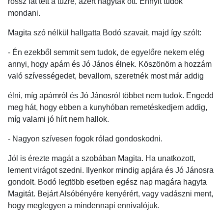
rossz fát tett a tűzre, azért hagyták ott. Ennyit tudok
mondani.
Magita szó nélkül hallgatta Bodó szavait, majd így szólt:
- Én ezekből semmit sem tudok, de egyelőre nekem elég
annyi, hogy apám és Jó János élnek. Köszönöm a hozzám
való szívességedet, bevallom, szeretnék most már addig
élni, míg apámról és Jó Jánosról többet nem tudok. Engedd
meg hát, hogy ebben a kunyhóban remetéskedjem addig,
míg valami jó hírt nem hallok.
- Nagyon szívesen fogok rólad gondoskodni.
Jól is érezte magát a szobában Magita. Ha unatkozott,
lement virágot szedni. Ilyenkor mindig apjára és Jó Jánosra
gondolt. Bodó legtöbb esetben egész nap magára hagyta
Magitát. Bejárt Alsóbényére kenyérért, vagy vadászni ment,
hogy meglegyen a mindennapi ennivalójuk.