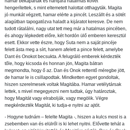
hamar bekaparták és hantjára hatalmas követ
hengerítettek, s mint eltemetett halottat otthagyták. Magita
jó munkát végzett, hamar elérte a pincét. Leszállt és a sötét
alagútban tapogatózva haladt a kijáratot keresve. De nem
tudott rátalálni, nagy utat tett meg már a hatalmas pincében,
és ahogy lépkedett előre, két hordón ülő emberen keresztül
esett. Ekkor vette észre, hogy Suta nem a saját pincéje
felett ásta meg a sírt, hanem afelett a pince felett, amelybe
Dant és Onokot becsukta. A felugráló emberek kérdezték
tőle, hogy kicsoda és honnan jön, Magita bátran
megmondta, hogy ő az. Dan és Onok rettentő méregbe jött,
de hamar le is csillapodtak. Mindketten egyet gondoltak,
hiszen szerelmesek voltak Magitába. Hamar vetélytársak
lettek, s mivel megegyezni nem tudtak, úgy határoztak,
hogy Magitát vagy elrabolják, vagy megölik. Végre
megkérdezték Magitát, ki tudja-e nyitni az ajtót.
- Hogyne tudnám – felelte Magita -, hiszen a kulcs most is a
zsebemben van és elülről is ki lehet nyitni. Elővette tehát a