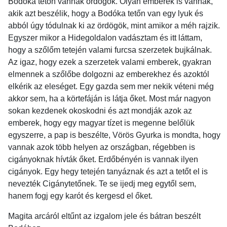
Bodóka tetőn vannak ördögök. Olyan emberek is vannak,
akik azt beszélik, hogy a Bodóka tetőn van egy lyuk és
abból úgy tódulnak ki az ördögök, mint amikor a méh rajzik.
Egyszer mikor a Hidegoldalon vadásztam és itt láttam,
hogy a szőlőm tetején valami furcsa szerzetek bujkálnak.
Az igaz, hogy ezek a szerzetek valami emberek, gyakran
elmennek a szőlőbe dolgozni az emberekhez és azoktól
elkérik az eleséget. Egy gazda sem mer nekik véteni még
akkor sem, ha a körtefáján is látja őket. Most már nagyon
sokan kezdenek okoskodni és azt mondják azok az
emberek, hogy egy magyar tízet is megenne belőlük
egyszerre, a pap is beszélte, Vörös Gyurka is mondta, hogy
vannak azok több helyen az országban, régebben is
cigányoknak hívták őket. Erdőbényén is vannak ilyen
cigányok. Egy hegy tetején tanyáznak és azt a tetőt el is
nevezték Cigánytetőnek. Te se ijedj meg egytől sem,
hanem fogj egy karót és kergesd el őket.
Magita arcáról eltűnt az izgalom jele és bátran beszélt