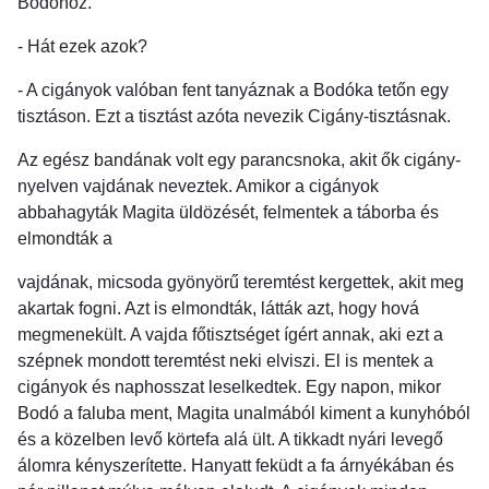
Bodóhoz.
- Hát ezek azok?
- A cigányok valóban fent tanyáznak a Bodóka tetőn egy
tisztáson. Ezt a tisztást azóta nevezik Cigány-tisztásnak.
Az egész bandának volt egy parancsnoka, akit ők cigány-
nyelven vajdának neveztek. Amikor a cigányok
abbahagyták Magita üldözését, felmentek a táborba és
elmondták a
vajdának, micsoda gyönyörű teremtést kergettek, akit meg
akartak fogni. Azt is elmondták, látták azt, hogy hová
megmenekült. A vajda főtisztséget ígért annak, aki ezt a
szépnek mondott teremtést neki elviszi. El is mentek a
cigányok és naphosszat leselkedtek. Egy napon, mikor
Bodó a faluba ment, Magita unalmából kiment a kunyhóból
és a közelben levő körtefa alá ült. A tikkadt nyári levegő
álomra kényszerítette. Hanyatt feküdt a fa árnyékában és