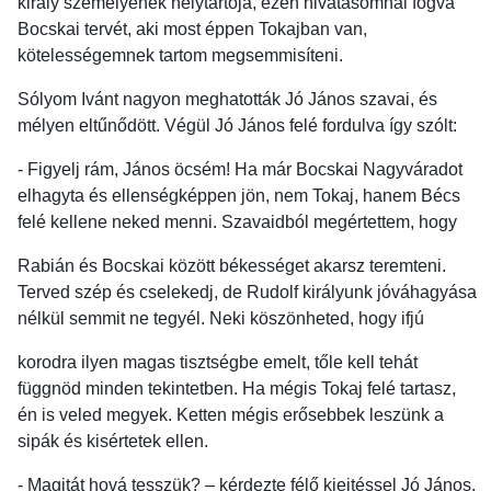
király személyének helytartója, ezen hivatásomnál fogva
Bocskai tervét, aki most éppen Tokajban van,
kötelességemnek tartom megsemmisíteni.
Sólyom Ivánt nagyon meghatották Jó János szavai, és
mélyen eltűnődött. Végül Jó János felé fordulva így szólt:
- Figyelj rám, János öcsém! Ha már Bocskai Nagyváradot
elhagyta és ellenségképpen jön, nem Tokaj, hanem Bécs
felé kellene neked menni. Szavaidból megértettem, hogy
Rabián és Bocskai között békességet akarsz teremteni.
Terved szép és cselekedj, de Rudolf királyunk jóváhagyása
nélkül semmit ne tegyél. Neki köszönheted, hogy ifjú
korodra ilyen magas tisztségbe emelt, tőle kell tehát
függnöd minden tekintetben. Ha mégis Tokaj felé tartasz,
én is veled megyek. Ketten mégis erősebbek leszünk a
sipák és kisértetek ellen.
- Magitát hová tesszük? – kérdezte félő kiejtéssel Jó János.