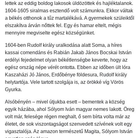
lettek az eddig boldog lakosok üldözöttek és hajléktalanok.
1604-1605 siralmas esztendő volt számunkra. Ekkor váltak
a békés otthonok a tűz martalékává. A gyermekek szüleiktől
elszakítva árván nőttek fel. Egy és hamar eltelt, mégis
mennyire megviselte egész községünket.
1604-ben Rudolf király uralkodása alatt Soma, a híres
kassai comendáns és Rabián Jakab János Bocskai István
erdélyi fejedelmet olyan békétlenségbe keverte, hogy az
egész ország népe vérét ontotta. Ebben az időben ült lóra
Kaszaházi Jó János, Erdőbénye földesura, Rudolf király
helytartója. Vele tartott szolgája is, az örökké víg Vörös
Gyurka.
Alsóbényén – mivel útjukba esett – bementek a község
egyik házába, ahol Sólyom Iván magyar nemes lakott. Öreg
volt már, felesége régen meghalt, ő sem bírta volta már az
életet, de sok viszontagságot szenvedett szívének volt egy
vigasztalója. Az amazon természetű Magita, Sólyom István