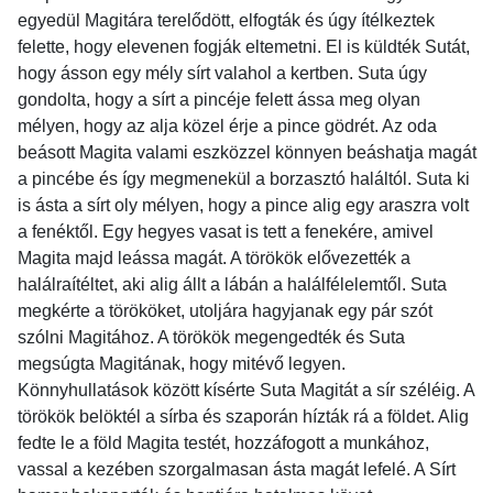
egyedül Magitára terelődött, elfogták és úgy ítélkeztek
felette, hogy elevenen fogják eltemetni. El is küldték Sutát,
hogy ásson egy mély sírt valahol a kertben. Suta úgy
gondolta, hogy a sírt a pincéje felett ássa meg olyan
mélyen, hogy az alja közel érje a pince gödrét. Az oda
beásott Magita valami eszközzel könnyen beáshatja magát
a pincébe és így megmenekül a borzasztó haláltól. Suta ki
is ásta a sírt oly mélyen, hogy a pince alig egy araszra volt
a fenéktől. Egy hegyes vasat is tett a fenekére, amivel
Magita majd leássa magát. A törökök elővezették a
halálraítéltet, aki alig állt a lábán a halálfélelemtől. Suta
megkérte a törököket, utoljára hagyjanak egy pár szót
szólni Magitához. A törökök megengedték és Suta
megsúgta Magitának, hogy mitévő legyen.
Könnyhullatások között kísérte Suta Magitát a sír széléig. A
törökök belöktél a sírba és szaporán hízták rá a földet. Alig
fedte le a föld Magita testét, hozzáfogott a munkához,
vassal a kezében szorgalmasan ásta magát lefelé. A Sírt