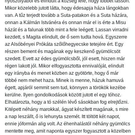
nyoszolyából és elindult a község felé, hogy többet lásson.
Mikor közelebb jutott látta, hogy édesapja háza lángokban
van. A tűz terjedt tovább a Suta-patakon és a Suta házára,
onnan a Kálmán Istvánéra és onnan már el is érte a Misu
házát és a falunak több mint a fele leégett. Lassan virradni
kezdett, s Magita elindult, de ő sem tudta hová. Egyszerre
az Alsóbényei Prókáta szőlőhegyecske tetejére ért. Egy
részen bement és magának egy keszkenő gyümölcsöt
szedett. Evett az édes gyümölcsből, jól esett, hiszen már
régen lakott jól. Mikor elfogyasztotta ennivalóját, elindult
egy irányba és menet közben az gyötörte, hogy ő már
többé nem mehet haza. Minek is menne, házuk hamuvá
égett, apjáról semmit sem tud, könnyen a törökök kezébe
kerülne. Ilyen gondolkodások között jutott el egy tóhoz.
Elhatározta, hogy a tó szélén lévő sásokban fog elrejtőzni.
Kitépett néhány marokkal, ágyat készített magának, s mire
a nap leszállt, ő is lehunyta szemét. Itt töltött két napot,
ennie jóformán alig volt. Az éhenhalástól néhány gyümölcs
mentette meg, amit naponta egyszer fogyasztott a közelben