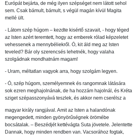
Európát bejárta, de még ilyen szépséget nem látott sehol
sem. Csak bámult, bámult, s végül magán kívül Magita
mellé ült.
- Látom szép húgom – kezdte kisértő szavait, - hogy téged
az Isten azért teremtett, hogy az emberek rólad képzeletet
vehessenek a mennybéliekről. Ó, kit áld meg az Isten
teveled? Bár oly szerencsés lehetnék, hogy valaha
szolgádnak mondhatnám magam!
- Uram, méltatlan vagyok arra, hogy szolgám legyen.
- Ó, szép húgom, személyemnek és rangomnak látására
sok ezren meghajolnának, de ha hozzám hajolnál, és Kréta
sziget szépasszonyává teszlek, és akkor nem cserélsz a
magyar király rangjával. Amit az Isten a halandónak
megengedett, minden gyönyörűségnek örömébe
bocsátalak. – Beszédjét kettévágta Suta jövetele. Jelentette
Dannak, hogy minden rendben van. Vacsorához fogtak,