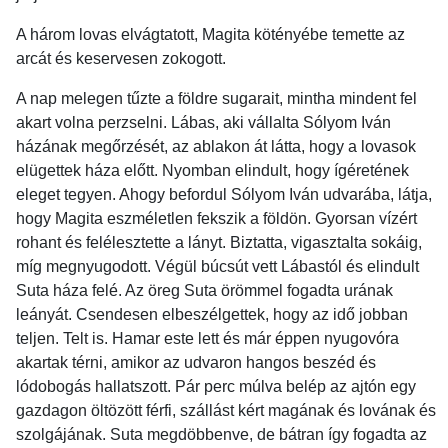
A három lovas elvágtatott, Magita kötényébe temette az
arcát és keservesen zokogott.
A nap melegen tűzte a földre sugarait, mintha mindent fel
akart volna perzselni. Lábas, aki vállalta Sólyom Iván
házának megőrzését, az ablakon át látta, hogy a lovasok
elügettek háza előtt. Nyomban elindult, hogy ígéretének
eleget tegyen. Ahogy befordul Sólyom Iván udvarába, látja,
hogy Magita eszméletlen fekszik a földön. Gyorsan vízért
rohant és felélesztette a lányt. Biztatta, vigasztalta sokáig,
míg megnyugodott. Végül búcsút vett Lábastól és elindult
Suta háza felé. Az öreg Suta örömmel fogadta urának
leányát. Csendesen elbeszélgettek, hogy az idő jobban
teljen. Telt is. Hamar este lett és már éppen nyugovóra
akartak térni, amikor az udvaron hangos beszéd és
lódobogás hallatszott. Pár perc múlva belép az ajtón egy
gazdagon öltözött férfi, szállást kért magának és lovának és
szolgájának. Suta megdöbbenve, de bátran így fogadta az