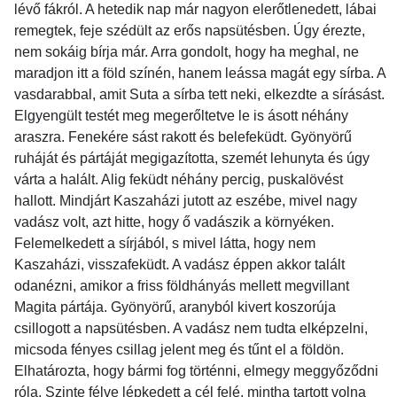
lévő fákról. A hetedik nap már nagyon elerőtlenedett, lábai
remegtek, feje szédült az erős napsütésben. Úgy érezte,
nem sokáig bírja már. Arra gondolt, hogy ha meghal, ne
maradjon itt a föld színén, hanem leássa magát egy sírba. A
vasdarabbal, amit Suta a sírba tett neki, elkezdte a sírásást.
Elgyengült testét meg megerőltetve le is ásott néhány
araszra. Fenekére sást rakott és belefeküdt. Gyönyörű
ruháját és pártáját megigazította, szemét lehunyta és úgy
várta a halált. Alig feküdt néhány percig, puskalövést
hallott. Mindjárt Kaszaházi jutott az eszébe, mivel nagy
vadász volt, azt hitte, hogy ő vadászik a környéken.
Felemelkedett a sírjából, s mivel látta, hogy nem
Kaszaházi, visszafeküdt. A vadász éppen akkor talált
odanézni, amikor a friss földhányás mellett megvillant
Magita pártája. Gyönyörű, aranyból kivert koszorúja
csillogott a napsütésben. A vadász nem tudta elképzelni,
micsoda fényes csillag jelent meg és tűnt el a földön.
Elhatározta, hogy bármi fog történni, elmegy meggyőződni
róla. Szinte félve lépkedett a cél felé, mintha tartott volna