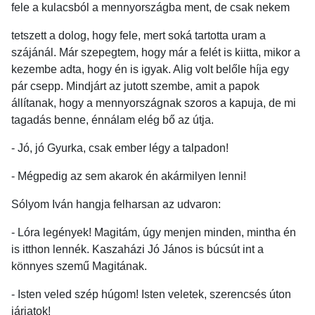
fele a kulacsból a mennyországba ment, de csak nekem
tetszett a dolog, hogy fele, mert soká tartotta uram a
szájánál. Már szepegtem, hogy már a felét is kiitta, mikor a
kezembe adta, hogy én is igyak. Alig volt belőle híja egy
pár csepp. Mindjárt az jutott szembe, amit a papok
állítanak, hogy a mennyországnak szoros a kapuja, de mi
tagadás benne, énnálam elég bő az útja.
- Jó, jó Gyurka, csak ember légy a talpadon!
- Mégpedig az sem akarok én akármilyen lenni!
Sólyom Iván hangja felharsan az udvaron:
- Lóra legények! Magitám, úgy menjen minden, mintha én
is itthon lennék. Kaszaházi Jó János is búcsút int a
könnyes szemű Magitának.
- Isten veled szép húgom! Isten veletek, szerencsés úton
járjatok!