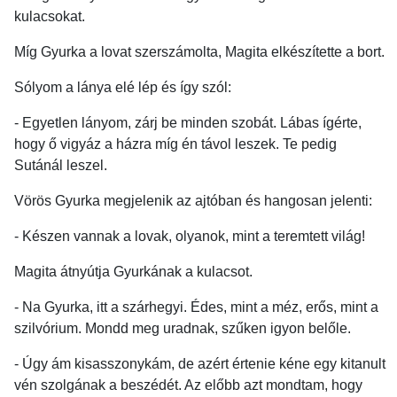
kulacsokat.
Míg Gyurka a lovat szerszámolta, Magita elkészítette a bort.
Sólyom a lánya elé lép és így szól:
- Egyetlen lányom, zárj be minden szobát. Lábas ígérte,
hogy ő vigyáz a házra míg én távol leszek. Te pedig
Sutánál leszel.
Vörös Gyurka megjelenik az ajtóban és hangosan jelenti:
- Készen vannak a lovak, olyanok, mint a teremtett világ!
Magita átnyútja Gyurkának a kulacsot.
- Na Gyurka, itt a szárhegyi. Édes, mint a méz, erős, mint a
szilvórium. Mondd meg uradnak, szűken igyon belőle.
- Úgy ám kisasszonykám, de azért értenie kéne egy kitanult
vén szolgának a beszédét. Az előbb azt mondtam, hogy