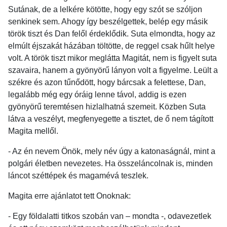
Sutának, de a lelkére kötötte, hogy egy szót se szóljon
senkinek sem. Ahogy így beszélgettek, belép egy másik
török tiszt és Dan felől érdeklődik. Suta elmondta, hogy az
elmúlt éjszakát házában töltötte, de reggel csak hűlt helye
volt. A török tiszt mikor meglátta Magitát, nem is figyelt suta
szavaira, hanem a gyönyörű lányon volt a figyelme. Leült a
székre és azon tűnődött, hogy bárcsak a felettese, Dan,
legalább még egy óráig lenne távol, addig is ezen
gyönyörű teremtésen hizlalhatná szemeit. Közben Suta
látva a veszélyt, megfenyegette a tisztet, de ő nem tágított
Magita mellől.
- Az én nevem Önök, mely név úgy a katonaságnál, mint a
polgári életben nevezetes. Ha összeláncolnak is, minden
láncot széttépek és magamévá teszlek.
Magita erre ajánlatot tett Onoknak:
- Egy földalatti titkos szobán van – mondta -, odavezetlek