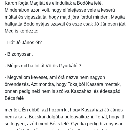
Karon fogta Magitát és elindultak a Bodóka felé.
Mindenáron azon volt, hogy elfelejtesse vele a keserű
múltat és vigasztalta, hogy majd jóra fordul minden. Magita
hallgatta Bodó nyájas szavait és esze csak Jó Jánoson járt.
Meg is kérdezte:
- Hát Jó János él?
- Bizonyosan.
- Mégis mit hallottál Vörös Gyurkától?
- Megvallom keveset, ami őrá nézve nem nagyon
örvendezés. Azt mondta, hogy Tokajból Kassára mentek,
onnan pedig neki nem is szólva Kaszaházi és édesapád
Bécs felé
mentek. Én ebből azt hozom ki, hogy Kaszaházi Jó János
nem akar a Bocskai dolgába beleavatkozni. Tehát, hogy itt
se legyen, azért ment Bécs felé. Gyurka pedig bizonyosan