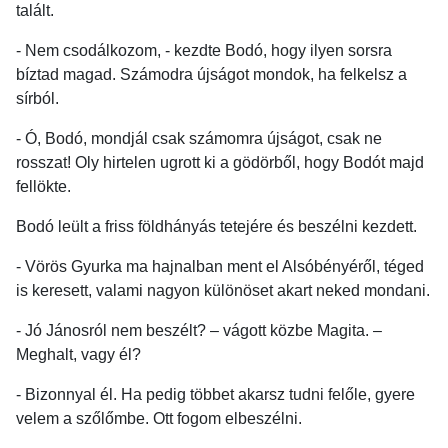
talált.
- Nem csodálkozom, - kezdte Bodó, hogy ilyen sorsra
bíztad magad. Számodra újságot mondok, ha felkelsz a
sírból.
- Ó, Bodó, mondjál csak számomra újságot, csak ne
rosszat! Oly hirtelen ugrott ki a gödörből, hogy Bodót majd
fellökte.
Bodó leült a friss földhányás tetejére és beszélni kezdett.
- Vörös Gyurka ma hajnalban ment el Alsóbényéről, téged
is keresett, valami nagyon különöset akart neked mondani.
- Jó Jánosról nem beszélt? – vágott közbe Magita. –
Meghalt, vagy él?
- Bizonnyal él. Ha pedig többet akarsz tudni felőle, gyere
velem a szőlőmbe. Ott fogom elbeszélni.