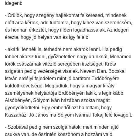
idegent:
- Örülök, hogy szegény hajlékomat felkeresed, mindenek
előtt arra kérlek, add tudtomra, hogy kihez van szerencsém,
és honnan érkeztél, hogy illően fogadhassalak. Az idegen
érezte, hogy jó helyen van és így felelt:
- akárki lennék is, terhedre nem akarok lenni. Ha pedig
többet akarsz tudni, győzhetetlen nagy urunknál, Mohamed
török császárnak vitézlő seregében tisztséget, Kréta
szigetén pedig vezérséget viselek. Nevem Dan. Bocskai
István erdélyi fejedelem mint jó barátom Erdőbényére
küldött követsége. Megtudtuk, hogy a magyar király
személyének helytartója Erdőbényén lakik, s leginkább
Alsóbényén, Sólyom Iván házában szokta magát
gyönyörködtetni. Egy embertől azt hallottam, hogy
Kaszaházi Jó János ma Sólyom Ivánnal Tokaj felé lovagolt.
- Szobával pedig nem szolgálhatok, mert minden ajtó
csukva van, de őszintén köszönöm a hozzám való