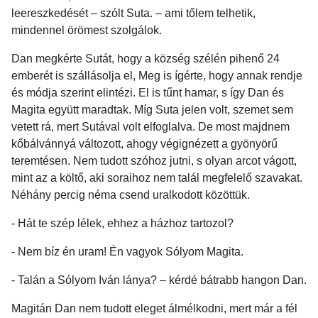
leereszkedését – szólt Suta. – ami tőlem telhetik,
mindennel örömest szolgálok.
Dan megkérte Sutát, hogy a község szélén pihenő 24
emberét is szállásolja el, Meg is ígérte, hogy annak rendje
és módja szerint elintézi. El is tűnt hamar, s így Dan és
Magita együtt maradtak. Míg Suta jelen volt, szemet sem
vetett rá, mert Sutával volt elfoglalva. De most majdnem
kőbálvánnyá változott, ahogy végignézett a gyönyörű
teremtésen. Nem tudott szóhoz jutni, s olyan arcot vágott,
mint az a költő, aki soraihoz nem talál megfelelő szavakat.
Néhány percig néma csend uralkodott közöttük.
- Hát te szép lélek, ehhez a házhoz tartozol?
- Nem bíz én uram! Én vagyok Sólyom Magita.
- Talán a Sólyom Iván lánya? – kérdé bátrabb hangon Dan.
Magitán Dan nem tudott eleget álmélkodni, mert már a fél