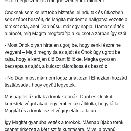
és ott négy szemközt megbeszélhetünk mindent.
Onoknak sem kellett több bíztatás, elindultak és útközben
sok szépet beszélt, de Magita mindent elhallgatva vezette a
törököt oda, ahol Dan búsul már egy napja. Hamar elérték
a pincét, míg Magita megfordítja a kulcsot a zárban így szól:
- Most Onok olyan hirtelen ugorj be, hogy senki észre ne
vegyen! – Majd megnyitja az ajtót és Önök úgy ugrott be
rajta, hogy a kardján ülő Dant föllökte. Magita gyorsan
becsapta az ajtót, a kulcsot ráfordította és beszólt:
- No Dan, most már nem fogsz unatkozni! Elhoztam hozzád
tiszttársadat, hogy együtt legyetek.
Másnap fellázadtak a török katonák. Dant és Onokot
keresték, végül akadt egy ember, aki állította, hogy látta
Magitát és a török tisztet végigsétálni a falun.
Így Magitát gyanúba vették a törökök. Másnap újabb török
csapat érkezett a két tiszt felkutatására. Mivel a gyanú