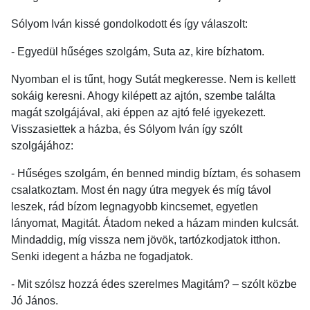
Sólyom Iván kissé gondolkodott és így válaszolt:
- Egyedül hűséges szolgám, Suta az, kire bízhatom.
Nyomban el is tűnt, hogy Sutát megkeresse. Nem is kellett
sokáig keresni. Ahogy kilépett az ajtón, szembe találta
magát szolgájával, aki éppen az ajtó felé igyekezett.
Visszasiettek a házba, és Sólyom Iván így szólt
szolgájához:
- Hűséges szolgám, én benned mindig bíztam, és sohasem
csalatkoztam. Most én nagy útra megyek és míg távol
leszek, rád bízom legnagyobb kincsemet, egyetlen
lányomat, Magitát. Átadom neked a házam minden kulcsát.
Mindaddig, míg vissza nem jövök, tartózkodjatok itthon.
Senki idegent a házba ne fogadjatok.
- Mit szólsz hozzá édes szerelmes Magitám? – szólt közbe
Jó János.