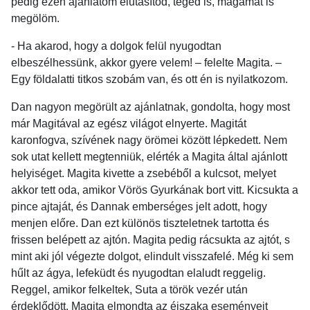
pedig ezen ajánlatom elutasítod, téged is, magamat is
megölöm.
- Ha akarod, hogy a dolgok felül nyugodtan
elbeszélhessünk, akkor gyere velem! – felelte Magita. –
Egy földalatti titkos szobám van, és ott én is nyilatkozom.
Dan nagyon megörült az ajánlatnak, gondolta, hogy most
már Magitával az egész világot elnyerte. Magitát
karonfogva, szívének nagy örömei között lépkedett. Nem
sok utat kellett megtenniük, elérték a Magita által ajánlott
helyiséget. Magita kivette a zsebéből a kulcsot, melyet
akkor tett oda, amikor Vörös Gyurkának bort vitt. Kicsukta a
pince ajtaját, és Dannak emberséges jelt adott, hogy
menjen előre. Dan ezt különös tiszteletnek tartotta és
frissen belépett az ajtón. Magita pedig rácsukta az ajtót, s
mint aki jól végezte dolgot, elindult visszafelé. Még ki sem
hűlt az ágya, lefeküdt és nyugodtan elaludt reggelig.
Reggel, amikor felkeltek, Suta a török vezér után
érdeklődött. Magita elmondta az éjszaka eseményeit