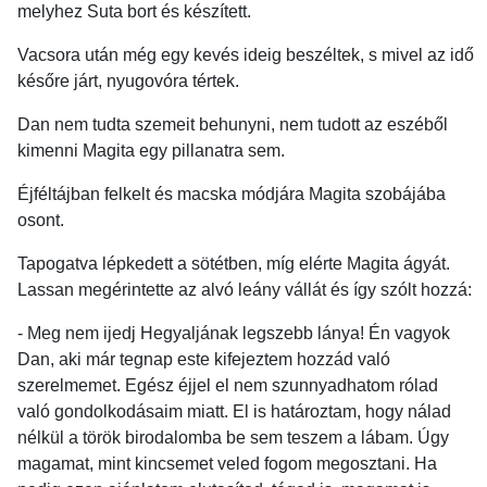
melyhez Suta bort és készített.
Vacsora után még egy kevés ideig beszéltek, s mivel az idő
későre járt, nyugovóra tértek.
Dan nem tudta szemeit behunyni, nem tudott az eszéből
kimenni Magita egy pillanatra sem.
Éjféltájban felkelt és macska módjára Magita szobájába
osont.
Tapogatva lépkedett a sötétben, míg elérte Magita ágyát.
Lassan megérintette az alvó leány vállát és így szólt hozzá:
- Meg nem ijedj Hegyaljának legszebb lánya! Én vagyok
Dan, aki már tegnap este kifejeztem hozzád való
szerelmemet. Egész éjjel el nem szunnyadhatom rólad
való gondolkodásaim miatt. El is határoztam, hogy nálad
nélkül a török birodalomba be sem teszem a lábam. Úgy
magamat, mint kincsemet veled fogom megosztani. Ha