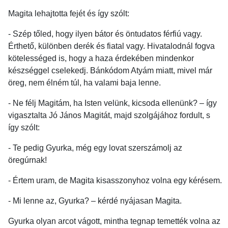
Magita lehajtotta fejét és így szólt:
- Szép tőled, hogy ilyen bátor és öntudatos férfiú vagy.
Érthető, különben derék és fiatal vagy. Hivatalodnál fogva
kötelességed is, hogy a haza érdekében mindenkor
készséggel cselekedj. Bánkódom Atyám miatt, mivel már
öreg, nem élném túl, ha valami baja lenne.
- Ne félj Magitám, ha Isten velünk, kicsoda ellenünk? – így
vigasztalta Jó János Magitát, majd szolgájához fordult, s
így szólt:
- Te pedig Gyurka, még egy lovat szerszámolj az
öregúrnak!
- Értem uram, de Magita kisasszonyhoz volna egy kérésem.
- Mi lenne az, Gyurka? – kérdé nyájasan Magita.
Gyurka olyan arcot vágott, mintha tegnap temették volna az