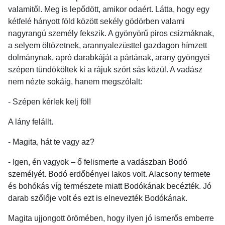
valamitől. Meg is lepődött, amikor odaért. Látta, hogy egy
kétfelé hányott föld között sekély gödörben valami
nagyrangú személy fekszik. A gyönyörű piros csizmáknak,
a selyem öltözetnek, arannyalezüsttel gazdagon hímzett
dolmánynak, apró darabkáját a pártának, arany gyöngyei
szépen tündököltek ki a rájuk szórt sás közül. A vadász
nem nézte sokáig, hanem megszólalt:
- Szépen kérlek kelj föl!
A lány felállt.
- Magita, hát te vagy az?
- Igen, én vagyok – ő felismerte a vadászban Bodó
személyét. Bodó erdőbényei lakos volt. Alacsony termete
és bohókás víg természete miatt Bodókának becézték. Jó
darab szőlője volt és ezt is elnevezték Bodókának.
Magita ujjongott örömében, hogy ilyen jó ismerős emberre