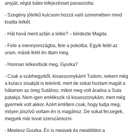
anyját, végül bátor kifejezéssel panaszolta:
- Szegény jólelkű kulcsom hozzá való szeremében mind
kiadta lelkét.
- Hát hová ment aztán a lelke? – kérdezte Magita.
- Fele a mennyországba, fele a pokolba. Egyik felét az
uram, másik felét én ittam meg.
- Honnan lelkesítsük meg, Gyurka?
- Csak a szárhegyiből, kisasszonykám! Tudom, nekem még
a kulacs sisakját is teleönti, mert de sokat hoztam magát a
hátamon az öreg Sutához, mikor meg volt áradva a Suta
patakja. Nem igen emlékszik rá kisasszonykám, mert még
gyermek volt akkor. Azért említem csak, hogy tudja meg,
milyen jószívű voltam én is magához. De sokat fecsegek,
megyek már lovat szerszámozni.
- Meglesz Gyurka. Én is megyek és megtöltöm a