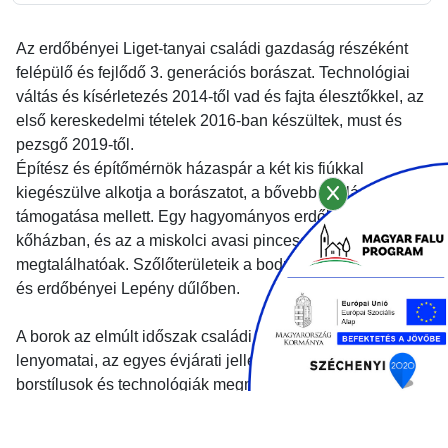
Az erdőbényei Liget-tanyai családi gazdaság részéként
felépülő és fejlődő 3. generációs borászat. Technológiai
váltás és kísérletezés 2014-től vad és fajta élesztőkkel, az
első kereskedelmi tételek 2016-ban készültek, must és
pezsgő 2019-től.
Építész és építőmérnök házaspár a két kis fiúkkal
kiegészülve alkotja a borászatot, a bővebb családtagok
támogatása mellett. Egy hagyományos erdőbényei
kőházban, és az a miskolci avasi pincesoron is
megtalálhatóak. Szőlőterületeik a bodrogkeresztúri Lapis
és erdőbényei Lepény dűlőben.
A borok az elmúlt időszak családi gyarapodásának
lenyomatai, az egyes évjárati jellemzők, a különböző
borstílusok és technológiák megmutatása mellett: must,
száraz furmint és hárslevelű, pezsgők, késői szüret.