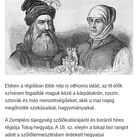
Ebben a régióban több nép is otthonra talált, az itt élők
szívesen fogadták maguk közé a kárpátukrán, ruszin,
szlovák és más nemzetiségűeket, akik a mai napig
megőrizték szokásaikat, hagyományaikat.
A Zempléni tájegység szőlőkultúrájáról és boráról híres
régiója Tokaj-hegyalja. A 16. sz. elején a tokaji bor rangot
adott a szőlőtermesztésben érdekelt hegyaljai