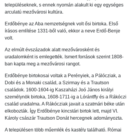
településeknek, s ennek nyomán alakult ki egy egységes
arculatú mezővárosi kultúra.
Erdőbénye az Aba nemzetségnek volt ősi birtoka. Első
írásos említése 1331-ből való, ekkor a neve Erdő-Benje
volt.
Az elmúlt évszázadok alatt mezővárosként és
uradalomként is emlegették. Ismert források szerint 1808-
ban kapta meg a mezővárosi rangot.
Erdőbénye birtokosai voltak a Perényiek, a Pálócziak, a
Dobi és a Monaki család, a Szirmay és a Trautson
családok. 1600-1604-ig Kaszaházi Joó János királyi
személynök birtoka, 1608-1711-ig a Lórántffy és a Rákóczi
család uradalma. A Rákócziak javait a szatmári béke után
elkobozták. Így Erdőbénye kincstári birtok lett, majd VI.
Károly császár Trautson Donát hercegnek adományozta.
A településen több műemlék és kastély található. Római