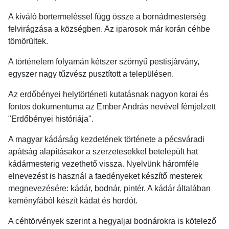
A kiváló bortermeléssel függ össze a bornádmesterség
felvirágzása a községben. Az iparosok már korán céhbe
tömörültek.
A történelem folyamán kétszer szörnyű pestisjárvány,
egyszer nagy tűzvész pusztított a településen.
Az erdőbényei helytörténeti kutatásnak nagyon korai és
fontos dokumentuma az Ember András nevével fémjelzett
"Erdőbényei históriája".
A magyar kádárság kezdetének története a pécsváradi
apátság alapításakor a szerzetesekkel betelepült hat
kádármesterig vezethető vissza. Nyelvünk háromféle
elnevezést is használ a faedényeket készítő mesterek
megnevezésére: kádár, bodnár, pintér. A kádár általában
keményfából készít kádat és hordót.
A céhtörvények szerint a hegyaljai bodnárokra is kötelező