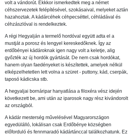
volt a vándorút. Ekkkor ismerkedtek meg a német
céhszervezetek felépítésével, szokásaival, melyeket aztán
hazahoztak. A kádárcéhek céhpecséttel, céhládával és
céhzászlóval is rendelkeztek.
A régi Hegyalján a termelő hordóval együtt adta el a
mustját a porosz és lengyel kereskedőknek. Így az
erdőbényei kádároknak igen nagy volt a keletje, alig
győzték az új hordók gyártását. De nem csak hordókat,
hanem olyan faedényeket is készítettek, amelyek nélkül
elképzelhetetlen lett volna a szüret - puttony, kád, cserpák,
taposó kádicska stb.
A hegyaljai bornáripar hanyatlása a filoxéra vész idején
következett be, ami után az iparosok nagy rész kivándorolt
az országból.
A kádár mesterség művelésével Magyarországon
egyedülálló, lokálisan csak Erdőbénye községben
előforduló és fennmaradó kádártánccal találkozhatunk. Ez