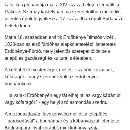
katolikus plébániája már a XIV. század elején fennáltt, a
Rákóczi-Szirmay kastélyban ma szeretetotthon működik,
jelentős épületegyüttese a 17. században épült Budaházi-
Fekete kúria.
Már a 18. században említik Erdőbénye "timsós vizét".
1828-ban az első fürdőház alapkőletételétől ismeretes
Erdőbénye-Fürdő, mely jelentős szerepet tölött be a
település gazdasági és kulturális életében.
A különböző mesterségek mellett - szabók, kovácsok,
kőfaragók - nagy szerepük volt az erdőbényei
bodnároknak.
"Ha valaki Erdőbényén egy fát elhajint, az vagy kádárt üt,
vagy kőfaragót " - egy helyi szólásmondás szerint.
A mezőgazdasági tevékenység mellett a település
"iparosodását" a bodnáripar és a kőbányászat jelentette.
Bodnáripara jóval korábbi, mint kőbányászata.