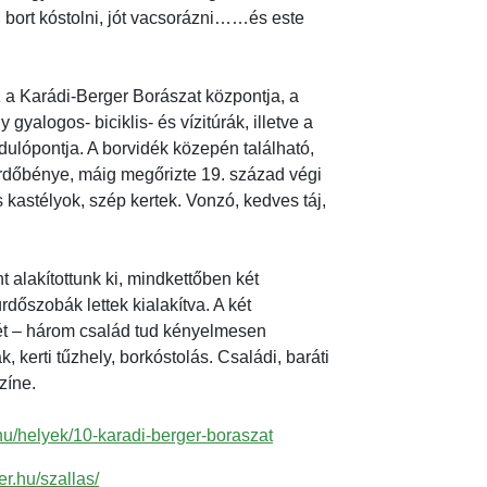
, bort kóstolni, jót vacsorázni……és este
áz a Karádi-Berger Borászat központja, a
y gyalogos- biciklis- és vízitúrák, illetve a
dulópontja. A borvidék közepén található,
Erdőbénye, máig megőrizte 19. század végi
s kastélyok, szép kertek. Vonzó, kedves táj,
 alakítottunk ki, mindkettőben két
dőszobák lettek kialakítva. A két
ét – három család tud kényelmesen
k, kerti tűzhely, borkóstolás. Családi, baráti
zíne.
hu/helyek/10-karadi-berger-boraszat
er.hu/szallas/