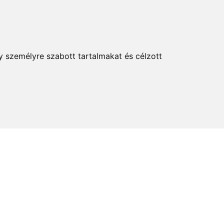
KERESÉS
y személyre szabott tartalmakat és célzott
elem és kultúra
Térkép