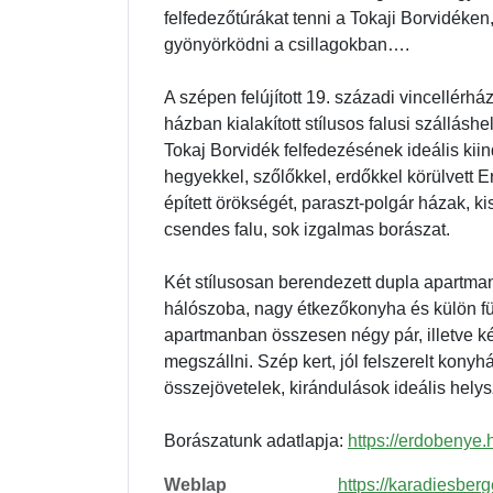
felfedezőtúrákat tenni a Tokaji Borvidéken
gyönyörködni a csillagokban….
A szépen felújított 19. századi vincellérh
házban kialakított stílusos falusi szálláshel
Tokaj Borvidék felfedezésének ideális kiin
hegyekkel, szőlőkkel, erdőkkel körülvett 
épített örökségét, paraszt-polgár házak, ki
csendes falu, sok izgalmas borászat.
Két stílusosan berendezett dupla apartmant
hálószoba, nagy étkezőkonyha és külön für
apartmanban összesen négy pár, illetve k
megszállni. Szép kert, jól felszerelt konyhá
összejövetelek, kirándulások ideális helys
Borászatunk adatlapja:
https://erdobenye.
Weblap
https://karadiesberg