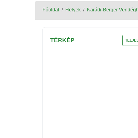
Főoldal
Helyek
Karádi-Berger Vendég
TÉRKÉP
TELJE