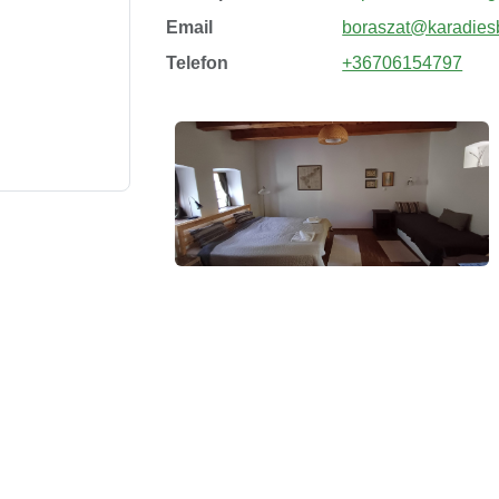
Email
boraszat@karadies
Telefon
+36706154797