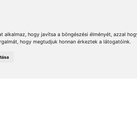
t alkalmaz, hogy javítsa a böngészési élményét, azzal hog
orgalmát, hogy megtudjuk honnan érkeztek a látogatóink.
emények
Önkormányzat
Közélet
Turizmus
Történ
atása