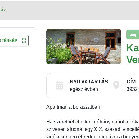
ház
S TÉRKÉP
Ka
Ve
NYITVATARTÁS
CÍM
egész évben
3932 
Apartman a borászatban
Ha szeretnél eltölteni néhány napot a Tok
szívesen aludnál egy XIX. századi vincellé
vidéki kertben ébredni, bringázni a hegye