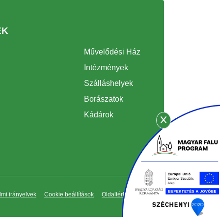
EK
Művelődési Ház
Intézmények
Szálláshelyek
Borászatok
Kádárok
mi irányelvek
Cookie beállítások
Oldaltérkép