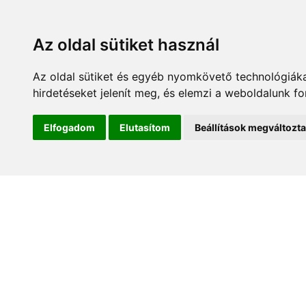
Az oldal sütiket használ
Az oldal sütiket és egyéb nyomkövető technológiáka
hirdetéseket jelenít meg, és elemzi a weboldalunk f
Kezdőlap
Hírek és es
Elfogadom
Elutasítom
Beállítások megváltozt