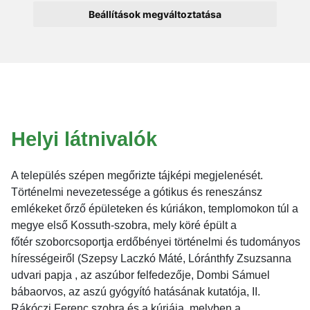
Beállítások megváltoztatása
Helyi látnivalók
A település szépen megőrizte tájképi megjelenését.
Történelmi nevezetessége a gótikus és reneszánsz
emlékeket őrző épületeken és kúriákon, templomokon túl a
megye első Kossuth-szobra, mely köré épült a
főtér szoborcsoportja erdőbényei történelmi és tudományos
hírességeiről (Szepsy Laczkó Máté, Lóránthfy Zsuzsanna
udvari papja , az aszúbor felfedezője, Dombi Sámuel
bábaorvos, az aszú gyógyító hatásának kutatója, II.
Rákóczi Ferenc szobra és a kúriája, melyben a