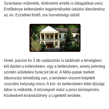
Számtalan műemlék, történelmi emlék is látogatókat vonz.
Erdőbénye kelterületén legjelentősebb üdülési létesítmény
az ún. Erzsébet fürdő, ma honvédségi üdülő.
Hotel, panzió és 3 db vadászház is található a térségben;
két épület a külterületen, egy a belterületen, amely jelenleg
szintén üdültetési funkciót lát el. A Mély-patak mellett
táborozási lehetőség van, a területen viszont kiépített
szociális helyiség nincs. A kül- és belterületen több ifjúsági
tábor is működik. A községnél indul a piros túristajelzés.
Közkedvelt kirándulóhely a Ligettető területe.