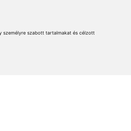
KERESÉS
y személyre szabott tartalmakat és célzott
elem és kultúra
Térkép