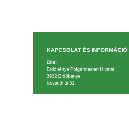
KAPCSOLAT ÉS INFORMÁCIÓ
Cím:
Erdőbénye Polgármesteri Hivatal
3932 Erdőbénye
Kossuth út 31.
Telefonszám:
+36 47/336-003
Email:
polghiv@erdobenye.hu