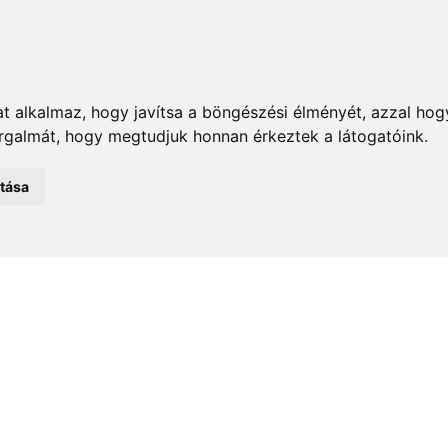
t alkalmaz, hogy javítsa a böngészési élményét, azzal hog
orgalmát, hogy megtudjuk honnan érkeztek a látogatóink.
emények
Önkormányzat
Közélet
Turizmus
Történ
atása