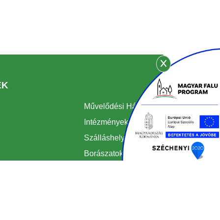
EK
Művelődési Ház
Intézmények
Szálláshelyek
Borászatok
Kádárok