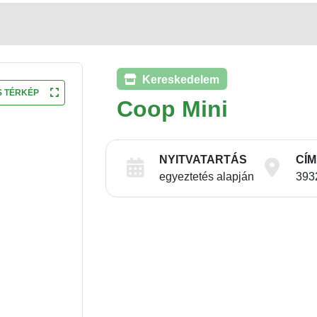
Kereskedelem
S TÉRKÉP
Coop Mini
NYITVATARTÁS
CÍM
egyeztetés alapján
393