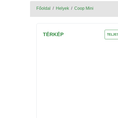
Főoldal
Helyek
Coop Mini
TÉRKÉP
TELJE