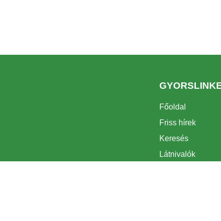
GYORSLINK
Főoldal
Friss hírek
Keresés
Látnivalók
Turizmus