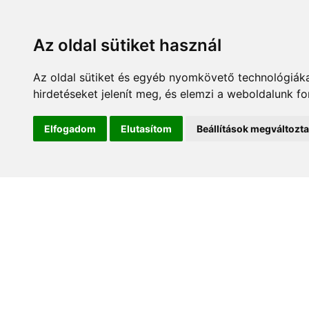
Az oldal sütiket használ
Az oldal sütiket és egyéb nyomkövető technológiáka
hirdetéseket jelenít meg, és elemzi a weboldalunk f
Kezdőlap
Hírek és es
Elfogadom
Elutasítom
Beállítások megváltozt