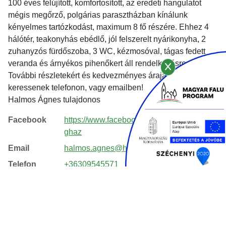
100 éves felújított, komfortosított, az eredeti hangulatot
mégis megőrző, polgárias parasztházban kínálunk
kényelmes tartózkodást, maximum 8 fő részére. Ehhez 4
hálótér, teakonyhás ebédlő, jól felszerelt nyárikonyha, 2
zuhanyzós fürdőszoba, 3 WC, kézmosóval, tágas fedett
veranda és árnyékos pihenőkert áll rendelkezésre.
További részletekért és kedvezményes árajánlatért, kérem
keressenek telefonon, vagy emailben!
Halmos Ágnes tulajdonos
Facebook
https://www.facebook.com/szoloskertvende
ghaz
Email
halmos.agnes@hotmail.com
Telefon
+36309545571