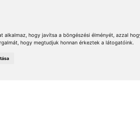
t alkalmaz, hogy javítsa a böngészési élményét, azzal hog
orgalmát, hogy megtudjuk honnan érkeztek a látogatóink.
emények
Önkormányzat
Közélet
Turizmus
Történ
atása