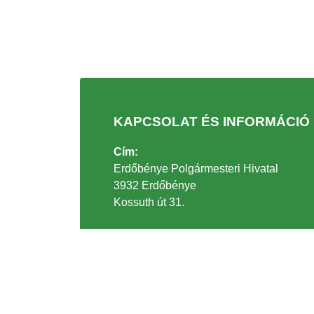
KAPCSOLAT ÉS INFORMÁCIÓ
Cím:
Erdőbénye Polgármesteri Hivatal
3932 Erdőbénye
Kossuth út 31.
Telefonszám:
+36 47/336-003
Email:
polghiv@erdobenye.hu