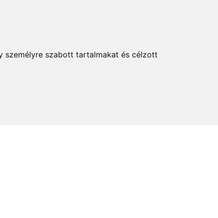
KERESÉS
y személyre szabott tartalmakat és célzott
elem és kultúra
Térkép