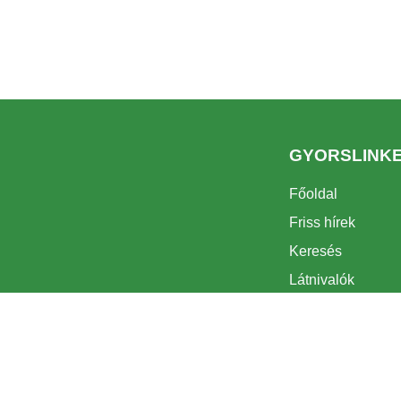
GYORSLINK
Főoldal
Friss hírek
Keresés
Látnivalók
Turizmus