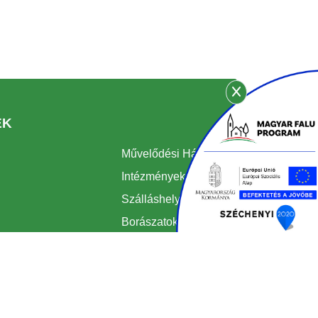
EK
Művelődési Ház
Intézmények
Szálláshelyek
Borászatok
Kádárok