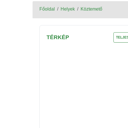
Főoldal
Helyek
Köztemető
TÉRKÉP
TELJE