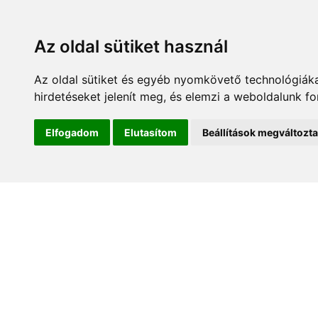
Az oldal sütiket használ
Az oldal sütiket és egyéb nyomkövető technológiáka
hirdetéseket jelenít meg, és elemzi a weboldalunk f
Kezdőlap
Hírek és es
Elfogadom
Elutasítom
Beállítások megváltozt