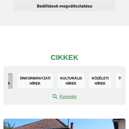
Beállítások megváltoztatása
CIKKEK
DEN
ÖNKORMÁNYZATI
KULTURÁLIS
KÖZÉLETI
TURIS
GÓRIA
HÍREK
HÍREK
HÍREK
HÍ
Keresés