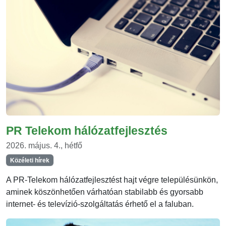
PR Telekom hálózatfejlesztés
2026. május. 4., hétfő
Közéleti hírek
A PR-Telekom hálózatfejlesztést hajt végre településünkön,
aminek köszönhetően várhatóan stabilabb és gyorsabb
internet- és televízió-szolgáltatás érhető el a faluban.