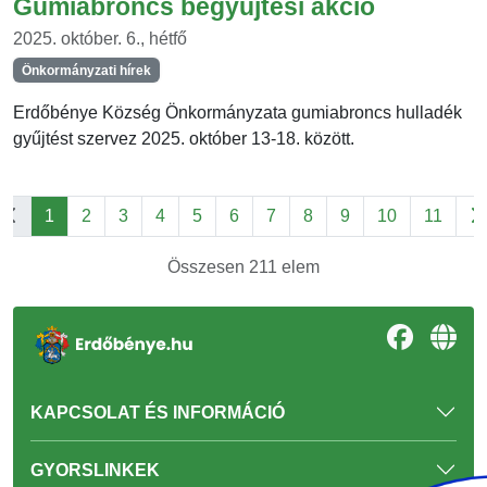
Gumiabroncs begyűjtési akció
2025. október. 6., hétfő
Önkormányzati hírek
Erdőbénye Község Önkormányzata gumiabroncs hulladék
gyűjtést szervez 2025. október 13-18. között.
1
2
3
4
5
6
7
8
9
10
11
Összesen 211 elem
KAPCSOLAT ÉS INFORMÁCIÓ
GYORSLINKEK