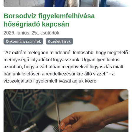
Borsodvíz figyelemfelhívása
hőségriadó kapcsán
2026. június. 25., csütörtök
Önkormányzati hírek
Közéleti hírek
"Az extrém melegben mindennél fontosabb, hogy megfelelő
mennyiségű folyadékot fogyasszunk. Ugyanilyen fontos
azonban, hogy a várhatóan megnövekvő fogyasztás miatt
bánjunk felelősen a rendelkezésünkre álló vízzel." - a
vízszolgáltató figyelemfelhívását adjuk közre.