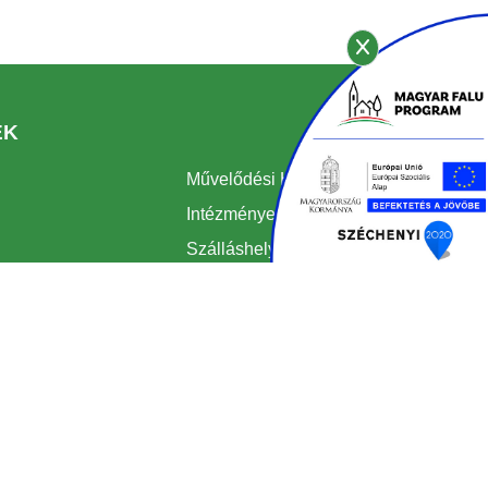
EK
Művelődési Ház
Intézmények
Szálláshelyek
Borászatok
Kádárok