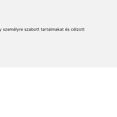
KERESÉS
y személyre szabott tartalmakat és célzott
elem és kultúra
Térkép