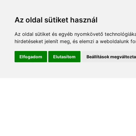
Az oldal sütiket használ
Az oldal sütiket és egyéb nyomkövető technológiáka
hirdetéseket jelenít meg, és elemzi a weboldalunk f
Kezdőlap
Hírek és es
Elfogadom
Elutasítom
Beállítások megváltozt