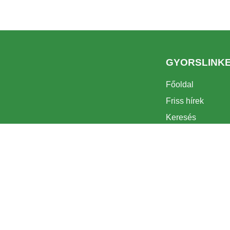
GYORSLINK
Főoldal
Friss hírek
Keresés
Látnivalók
Turizmus