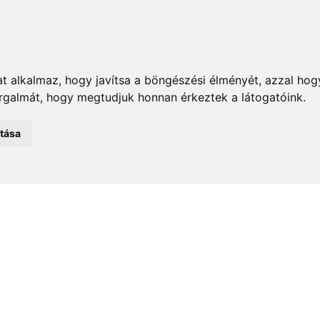
t alkalmaz, hogy javítsa a böngészési élményét, azzal hog
orgalmát, hogy megtudjuk honnan érkeztek a látogatóink.
emények
Önkormányzat
Közélet
Turizmus
Történ
atása