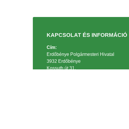
KAPCSOLAT ÉS INFORMÁCIÓ
Cím:
Erdőbénye Polgármesteri Hivatal
3932 Erdőbénye
Kossuth út 31.
Telefonszám:
+36 47/336-003
Email:
polghiv@erdobenye.hu