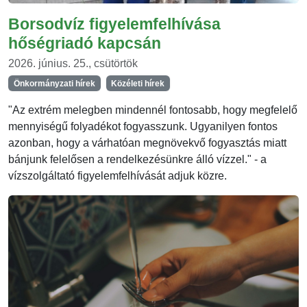
Borsodvíz figyelemfelhívása
hőségriadó kapcsán
2026. június. 25., csütörtök
Önkormányzati hírek
Közéleti hírek
"Az extrém melegben mindennél fontosabb, hogy megfelelő
mennyiségű folyadékot fogyasszunk. Ugyanilyen fontos
azonban, hogy a várhatóan megnövekvő fogyasztás miatt
bánjunk felelősen a rendelkezésünkre álló vízzel." - a
vízszolgáltató figyelemfelhívását adjuk közre.