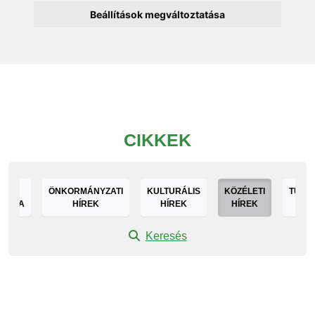
Beállítások megváltoztatása
CIKKEK
DEN
ÖNKORMÁNYZATI
KULTURÁLIS
KÖZÉLETI
TURIS
GÓRIA
HÍREK
HÍREK
HÍREK
HÍ
Keresés