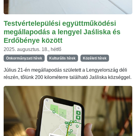
Testvértelepülési együttműködési
megállapodás a lengyel Jaśliska és
Erdőbénye között
2025. augusztus. 18., hétfő
Önkormányzati hírek
Kulturális hírek
Közéleti hírek
Július 21-én megállapodás született a Lengyelország déli
részén, tőlünk 200 kilométerre található Jaśliska községgel.