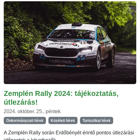
Zemplén Rally 2024: tájékoztatás,
útlezárás!
2024. október. 25., péntek
Önkormányzati hírek
Közéleti hírek
Turisztikai hírek
A Zemplén Rally során Erdőbényét érintő pontos útlezárási