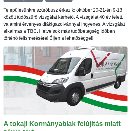
Településünkre szűrőbusz érkezik: október 20-21-én 9-13
között tüdőszűrő vizsgálat kérhető. A vizsgálat 40 év felett,
valamint érvényes diákigazolvánnyal ingyenes. A vizsgálat
alkalmas a TBC, illetve sok más tüdőbetegség időben
történő felismerésére! Éljen a lehetőséggel!
A tokaji Kormányablak felújítás miatt