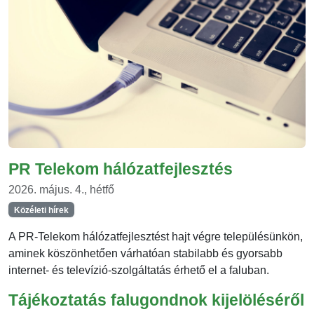
PR Telekom hálózatfejlesztés
2026. május. 4., hétfő
Közéleti hírek
A PR-Telekom hálózatfejlesztést hajt végre településünkön,
aminek köszönhetően várhatóan stabilabb és gyorsabb
internet- és televízió-szolgáltatás érhető el a faluban.
Tájékoztatás falugondnok kijelöléséről