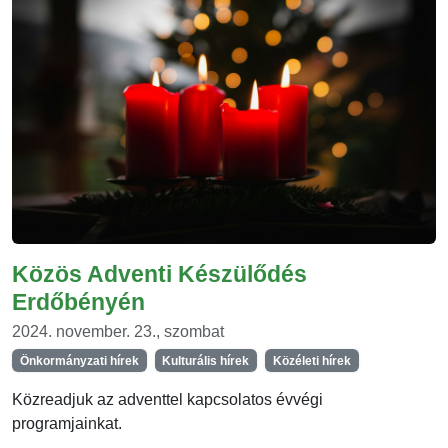
Közös Adventi Készülődés
Erdőbényén
2024. november. 23., szombat
Önkormányzati hírek
Kulturális hírek
Közéleti hírek
Közreadjuk az adventtel kapcsolatos évvégi
programjainkat.