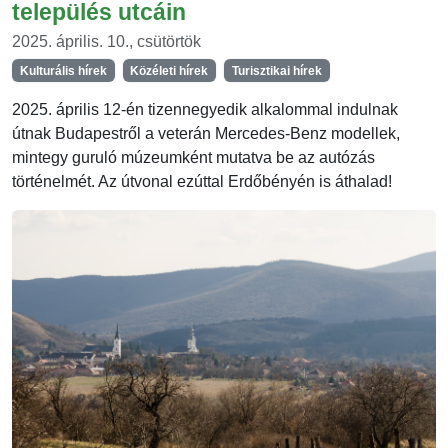
település utcáin
2025. április. 10., csütörtök
Kulturális hírek
Közéleti hírek
Turisztikai hírek
2025. április 12-én tizennegyedik alkalommal indulnak
útnak Budapestről a veterán Mercedes-Benz modellek,
mintegy guruló múzeumként mutatva be az autózás
történelmét. Az útvonal ezúttal Erdőbényén is áthalad!