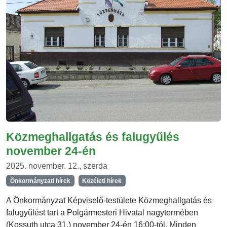
Közmeghallgatás és falugyűlés
november 24-én
2025. november. 12., szerda
Önkormányzati hírek
Közéleti hírek
A Önkormányzat Képviselő-testülete Közmeghallgatás és
falugyűlést tart a Polgármesteri Hivatal nagytermében
(Kossuth utca 31.) november 24-én 16:00-tól. Minden