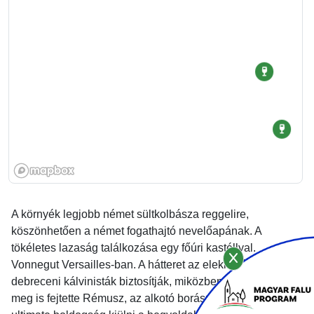
A környék legjobb német sültkolbásza reggelire,
köszönhetően a német fogathajtó nevelőapának. A
tökéletes lazaság találkozása egy főúri kastéllyal.
Vonnegut Versailles-ban. A hátteret az eleki svábok és a
debreceni kálvinisták biztosítják, miközben a világot már
meg is fejtette Rémusz, az alkotó borász, aki szerint az