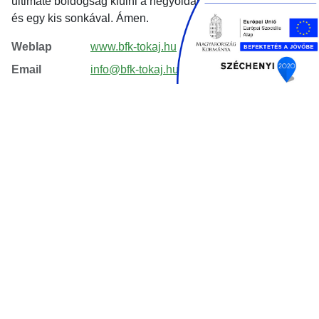
ultimate boldogság kiülni a hegyoldalba egy pohár borral
és egy kis sonkával. Ámen.
Weblap
www.bfk-tokaj.hu
Email
info@bfk-tokaj.hu
Telefon
+36 30 860 6261
Szövegek és képek forrása:
https://bormamorbenye.hu/helyszinek/boraszatok/budahazy-fekete-kuria-
boraszat/
KAPCSOLAT ÉS INFORMÁCIÓ