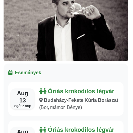
Események
Óriás krokodilos légvár
Aug
13
Budaházy-Fekete Kúria Borászat
egész nap
(Bor, mámor, Bénye)
Óriás krokodilos légvár
Aug