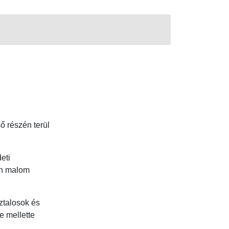
ő részén terül
eti
en malom
ztalosok és
e mellette