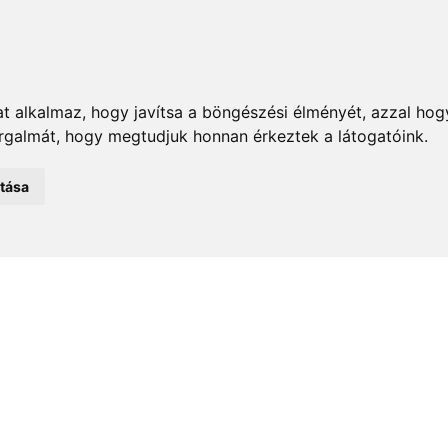
t alkalmaz, hogy javítsa a böngészési élményét, azzal hog
orgalmát, hogy megtudjuk honnan érkeztek a látogatóink.
emények
Önkormányzat
Közélet
Turizmus
Történ
atása