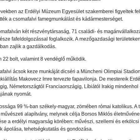
vekben az Erdélyi Múzeum Egyesület szakemberei figyeltek fel
tték a csomafalvi famegmunkálást és kádármesterséget.
mafalván két részvénytársaság, 71 családi- és magánvállalkoz
észe fafeldolgozással foglalkozik. A mezőgazdasági területeke
ban zajlik a gazdálkodás.
n 22 bolt, valamint 8 vendéglő működik.
afalvi ácsok keze munkáját dicséri a Müncheni Olimpiai Stadion
gkiállítás Makovecz Imre tervezte fapavilonja. De mestereik Erdé
ig, Németországtól Franciaországig, Líbiától Irakig mindenhol 
jának nyomát.
ossága 99 %-ban székely-magyar, zömében római katolikus. A 
művészeti alapítvány, melynek célja Borsos Miklós életművéne
se a erdélyi magyarság körében: művészi, szellemi és erkölcsi
 ápolása, tehetségkutatás és gondozása.