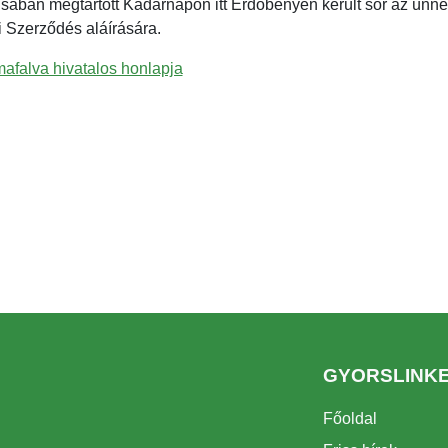
usában megtartott Kádárnapon itt Erdőbényén került sor az ünn
i Szerződés aláírására.
falva hivatalos honlapja
GYORSLINK
Főoldal