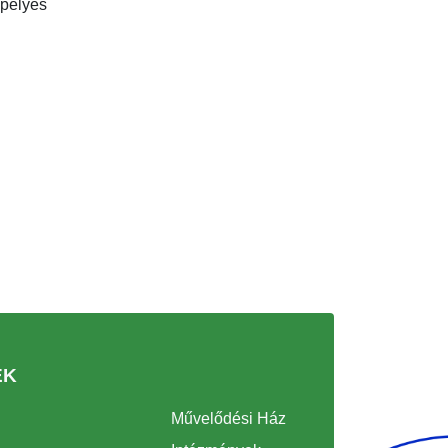
epélyes
EK
Művelődési Ház