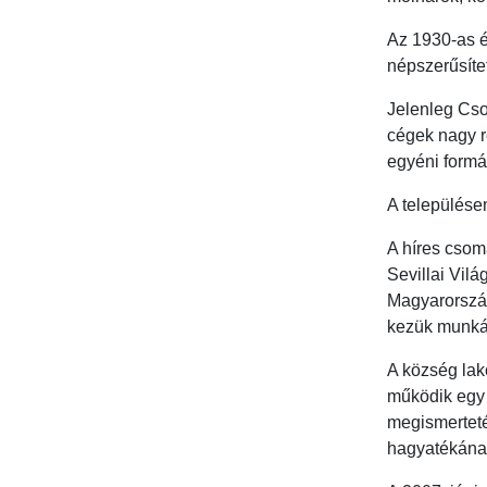
Az 1930-as é
népszerűsíte
Jelenleg Cso
cégek nagy r
egyéni formá
A települése
A híres csom
Sevillai Vilá
Magyarország
kezük munká
A község lak
működik egy 
megismerteté
hagyatékának