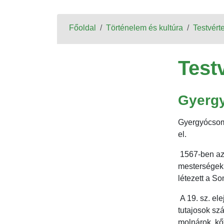
Főoldal
Történelem és kultúra
Testvért
Test
Gyerg
Gyergyócsoma
el.
1567-ben az 
mesterségek 
létezett a S
A 19. sz. el
tutajosok sz
molnárok, kőf