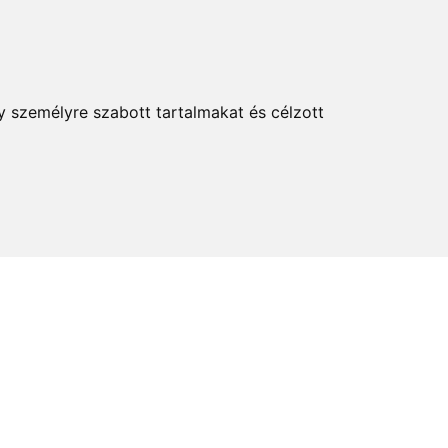
KERESÉS
y személyre szabott tartalmakat és célzott
elem és kultúra
Térkép