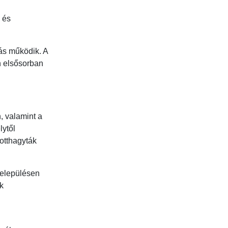
 és
ás működik. A
n elsősorban
, valamint a
lytől
otthagyták
településen
k