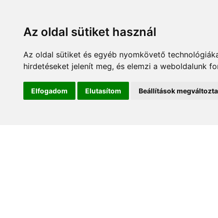
Az oldal sütiket használ
Az oldal sütiket és egyéb nyomkövető technológiáka
hirdetéseket jelenít meg, és elemzi a weboldalunk f
Kezdőlap
Hírek és es
Elfogadom
Elutasítom
Beállítások megváltozt