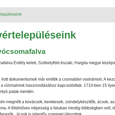
elepüléseink
vértelepüléseink
yócsomafalva
falva Erdély keleti, Székelyföld északi, Hargita megye középs
írott dokumentumok már említik a csomafalvi vashámort. A kezd
a vízimalmok hasznosításához kapcsolódtak. 1710-ben 15 ily
omlyó patak mentén.
ején megnőtt a kovácsok, kerekesek, zsindelykészítők, ácsok, as
áma. A földműves népesség a faluban mindig többségben volt, d
aragók , ácsok is jelentős szerepet játszottak.