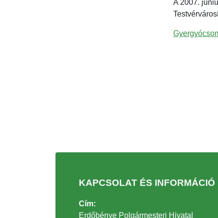
A 2007. júni
Testvérváros
Gyergyócsoma
KAPCSOLAT ÉS INFORMÁCIÓ
Cím:
Erdőbénye Polgármesteri Hivatal