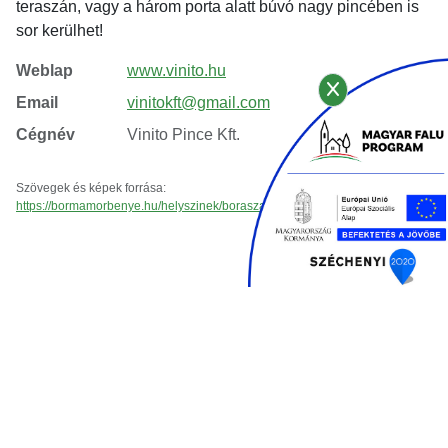
teraszán, vagy a három porta alatt búvó nagy pincében is
sor kerülhet!
Weblap
www.vinito.hu
Email
vinitokft@gmail.com
Cégnév
Vinito Pince Kft.
Szövegek és képek forrása:
https://bormamorbenye.hu/helyszinek/boraszatok/vinito-boraszat/
KAPCSOLAT ÉS INFORMÁCIÓ