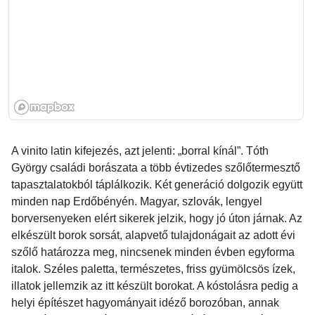
A vinito latin kifejezés, azt jelenti: „borral kínál”. Tóth
György családi borászata a több évtizedes szőlőtermesztő
tapasztalatokból táplálkozik. Két generáció dolgozik együtt
minden nap Erdőbényén. Magyar, szlovák, lengyel
borversenyeken elért sikerek jelzik, hogy jó úton járnak. Az
elkészült borok sorsát, alapvető tulajdonágait az adott évi
szőlő határozza meg, nincsenek minden évben egyforma
italok. Széles paletta, természetes, friss gyümölcsös ízek,
illatok jellemzik az itt készült borokat. A kóstolásra pedig a
helyi építészet hagyományait idéző borozóban, annak