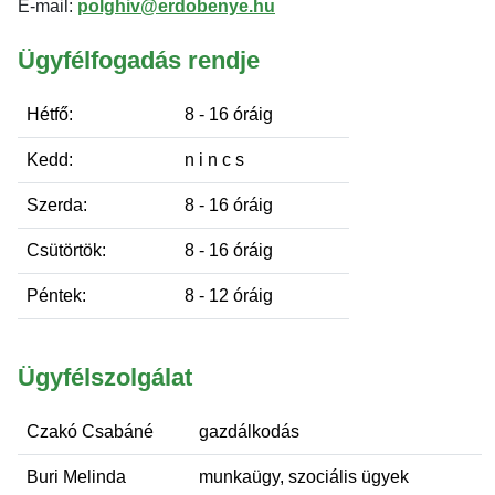
E-mail:
polghiv@erdobenye.hu
Ügyfélfogadás rendje
Hétfő:
8 - 16 óráig
Kedd:
n i n c s
Szerda:
8 - 16 óráig
Csütörtök:
8 - 16 óráig
Péntek:
8 - 12 óráig
Ügyfélszolgálat
Czakó Csabáné
gazdálkodás
Buri Melinda
munkaügy, szociális ügyek