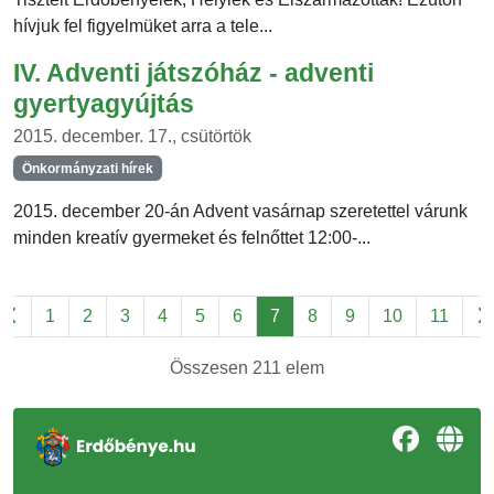
hívjuk fel figyelmüket arra a tele...
IV. Adventi játszóház - adventi
gyertyagyújtás
2015. december. 17., csütörtök
Önkormányzati hírek
2015. december 20-án Advent vasárnap szeretettel várunk
minden kreatív gyermeket és felnőttet 12:00-...
1
2
3
4
5
6
7
8
9
10
11
Összesen 211 elem