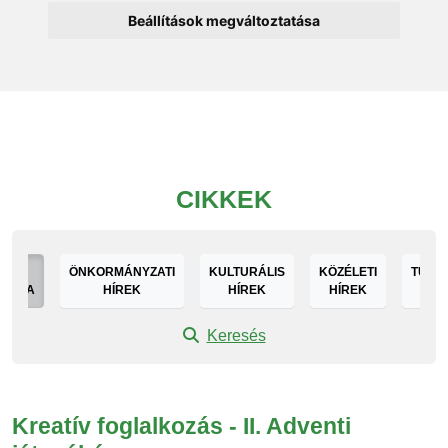
Beállítások megváltoztatása
CIKKEK
DEN
ÖNKORMÁNYZATI
KULTURÁLIS
KÖZÉLETI
TURIS
GÓRIA
HÍREK
HÍREK
HÍREK
HÍ
Keresés
Kreatív foglalkozás - II. Adventi