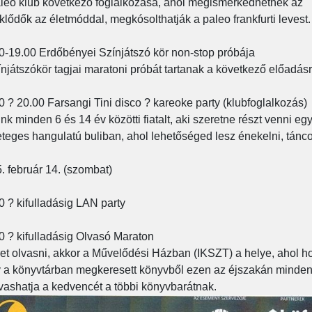
leo klub következő foglalkozása, ahol megismerkedhetnek az
klődők az életmóddal, megkósolthatják a paleo frankfurti levest.
0-19.00 Erdőbényei Színjátszó kör non-stop próbája
ínjátszókör tagjai maratoni próbát tartanak a következő előadásr
0 ? 20.00 Farsangi Tini disco ? kareoke party (klubfoglalkozás)
nk minden 6 és 14 év közötti fiatalt, aki szeretne részt venni eg
eteges hangulatú buliban, ahol lehetőséged lesz énekelni, tánco
. február 14. (szombat)
0 ? kifulladásig LAN party
0 ? kifulladásig Olvasó Maraton
et olvasni, akkor a Művelődési Házban (IKSZT) a helye, ahol ho
 a könyvtárban megkeresett könyvből ezen az éjszakán minden
lvashatja a kedvencét a többi könyvbarátnak.