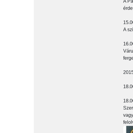
A Pa
érde
15.0
A sz
16.0
Váru
ferg
2015
18.0
18.0
Szer
vagy
felo