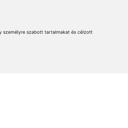
KERESÉS
y személyre szabott tartalmakat és célzott
elem és kultúra
Térkép