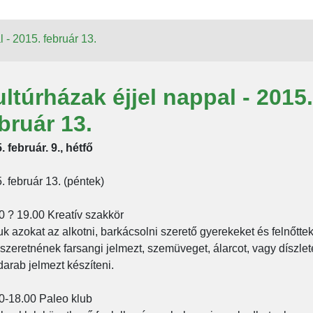
 - 2015. február 13.
ltúrházak éjjel nappal - 2015.
bruár 13.
. február. 9., hétfő
. február 13. (péntek)
0 ? 19.00 Kreatív szakkör
uk azokat az alkotni, barkácsolni szerető gyerekeket és felnőttek
 szeretnének farsangi jelmezt, szemüveget, álarcot, vagy díszlet
darab jelmezt készíteni.
0-18.00 Paleo klub