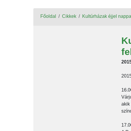
Főoldal
Cikkek
Kultúrházak éjjel nappal
Ku
fe
2015
2015
16.0
Várj
akik
szín
17.0