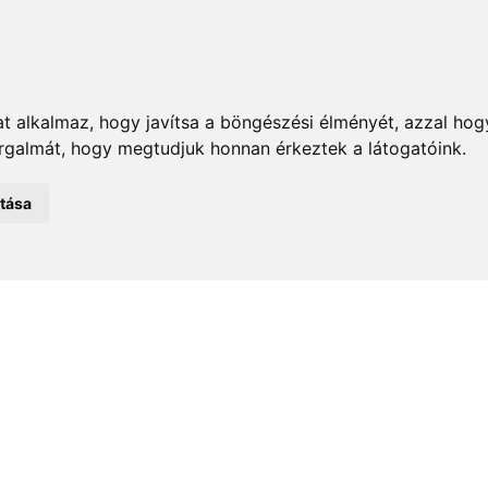
t alkalmaz, hogy javítsa a böngészési élményét, azzal hog
orgalmát, hogy megtudjuk honnan érkeztek a látogatóink.
emények
Önkormányzat
Közélet
Turizmus
Történ
atása