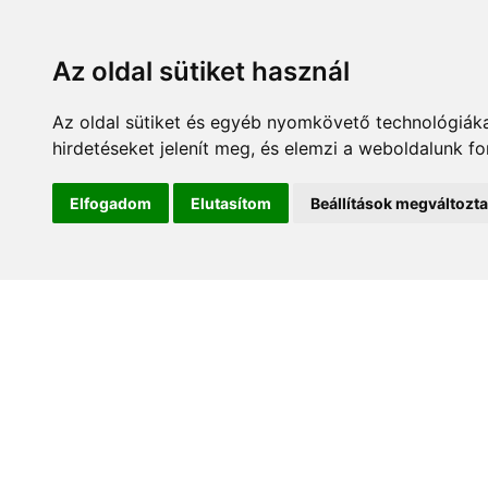
Az oldal sütiket használ
Az oldal sütiket és egyéb nyomkövető technológiáka
hirdetéseket jelenít meg, és elemzi a weboldalunk f
Kezdőlap
Hírek és es
Elfogadom
Elutasítom
Beállítások megváltozt