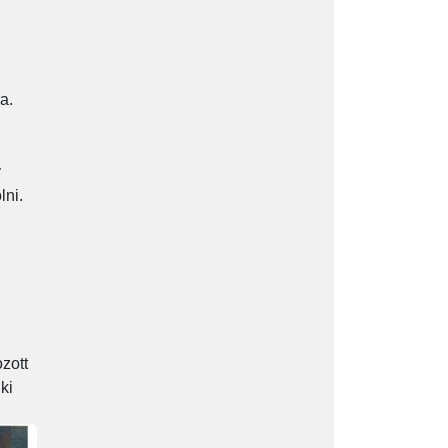
a.
y
lni.
zott
ki