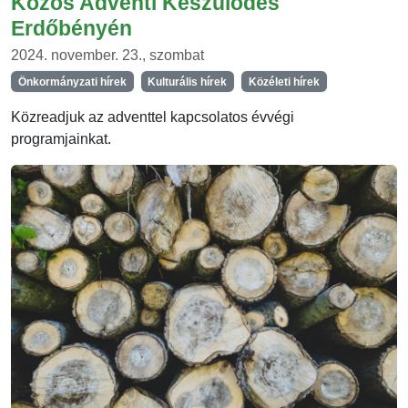
Közös Adventi Készülődés
Erdőbényén
2024. november. 23., szombat
Önkormányzati hírek
Kulturális hírek
Közéleti hírek
Közreadjuk az adventtel kapcsolatos évvégi
programjainkat.