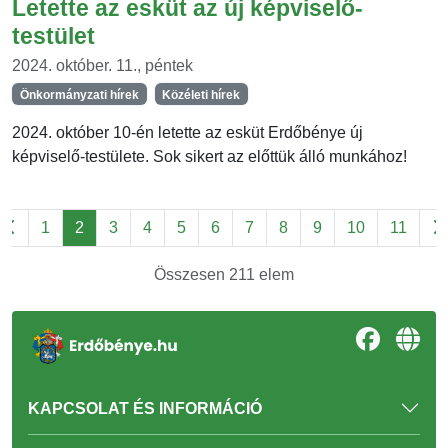
Letette az esküt az új képviselő-
testület
2024. október. 11., péntek
Önkormányzati hírek
Közéleti hírek
2024. október 10-én letette az esküt Erdőbénye új
képviselő-testülete. Sok sikert az előttük álló munkához!
1
2
3
4
5
6
7
8
9
10
11
Összesen 211 elem
KAPCSOLAT ÉS INFORMÁCIÓ