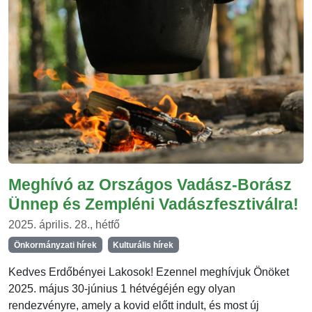
Meghívó az Országos Vadász-Borász
Ünnep és Zempléni Vadászfesztiválra!
2025. április. 28., hétfő
Önkormányzati hírek
Kulturális hírek
Kedves Erdőbényei Lakosok! Ezennel meghívjuk Önöket
2025. május 30-június 1 hétvégéjén egy olyan
rendezvényre, amely a kovid előtt indult, és most új