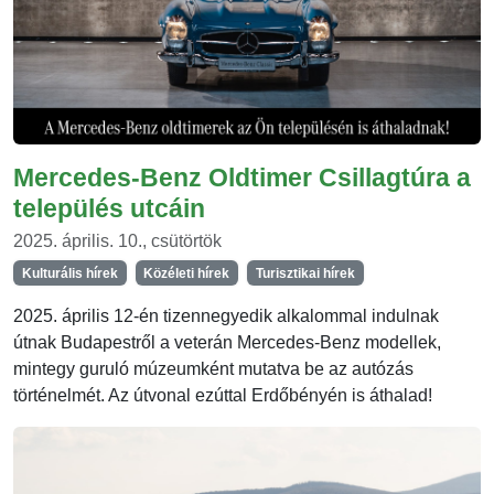
Mercedes-Benz Oldtimer Csillagtúra a
település utcáin
2025. április. 10., csütörtök
Kulturális hírek
Közéleti hírek
Turisztikai hírek
2025. április 12-én tizennegyedik alkalommal indulnak
útnak Budapestről a veterán Mercedes-Benz modellek,
mintegy guruló múzeumként mutatva be az autózás
történelmét. Az útvonal ezúttal Erdőbényén is áthalad!