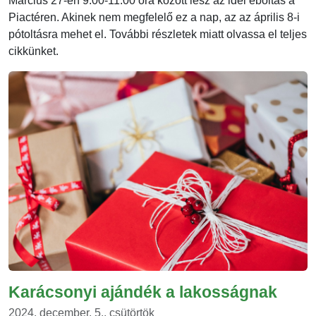
Március 27-én 9.00-11.00 óra között lesz az idei eboltás a
Piactéren. Akinek nem megfelelő ez a nap, az az április 8-i
pótoltásra mehet el. További részletek miatt olvassa el teljes
cikkünket.
Karácsonyi ajándék a lakosságnak
2024. december. 5., csütörtök