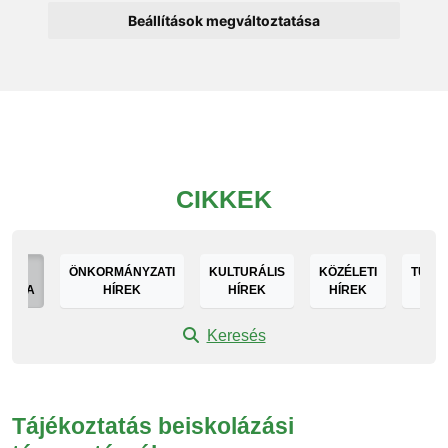
Beállítások megváltoztatása
CIKKEK
DEN
ÖNKORMÁNYZATI
KULTURÁLIS
KÖZÉLETI
TURIS
GÓRIA
HÍREK
HÍREK
HÍREK
HÍ
Keresés
Tájékoztatás beiskolázási