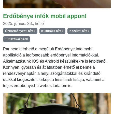
Erdőbénye infók mobil appon!
2025. június. 23., hétfő
Önkormányzati hírek
Kulturális hírek
Közéleti hírek
Turisztikai hírek
Pár hete elérhető a megújult Erdőbénye.info mobil
applikáció a legfontosabb erdőbényei információkkal.
Alkalmazásunk iOS és Android készülékekre is letölthető.
Könnyen, gyorsan és átláthatóan érhető el benne a
rendezvénynaptár, a helyi szolgáltatókkal és kiránduló
utakkal kiegészített térkép, a friss hírek listája, valamint a
teljes erdobenye.hu webes tartalom is.