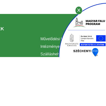
EK
Művelődési Ház
Intézmények
Szálláshelyek
Borászatok
Kádárok