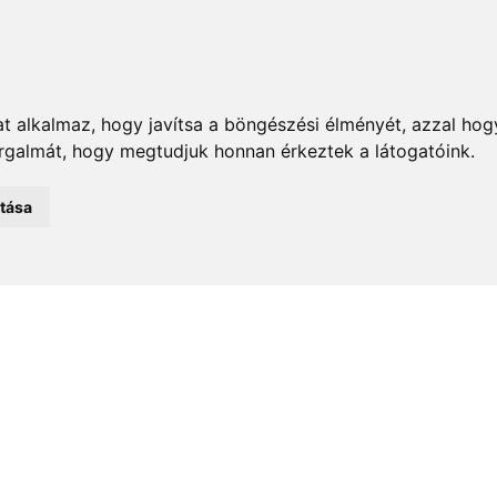
t alkalmaz, hogy javítsa a böngészési élményét, azzal hog
orgalmát, hogy megtudjuk honnan érkeztek a látogatóink.
emények
Önkormányzat
Közélet
Turizmus
Történ
atása