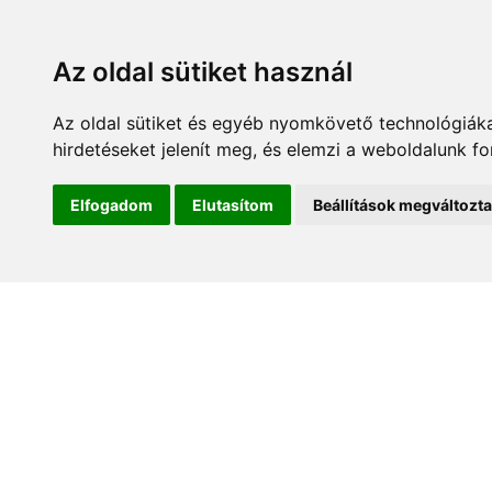
Az oldal sütiket használ
Az oldal sütiket és egyéb nyomkövető technológiáka
hirdetéseket jelenít meg, és elemzi a weboldalunk f
Kezdőlap
Hírek és es
Elfogadom
Elutasítom
Beállítások megváltozt