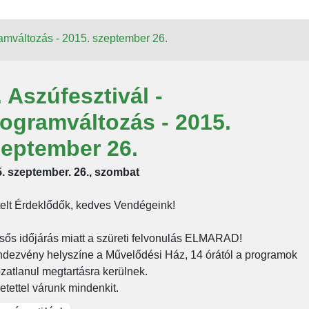
gramváltozás - 2015. szeptember 26.
I. Aszúfesztivál -
ogramváltozás - 2015.
zeptember 26.
. szeptember. 26., szombat
telt Érdeklődők, kedves Vendégeink!
sős időjárás miatt a szüreti felvonulás ELMARAD!
ndezvény helyszíne a Művelődési Ház, 14 órától a programok
ozatlanul megtartásra kerülnek.
etettel várunk mindenkit.