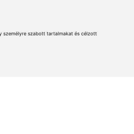
KERESÉS
y személyre szabott tartalmakat és célzott
elem és kultúra
Térkép