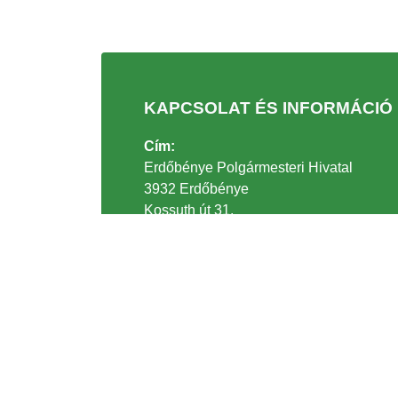
KAPCSOLAT ÉS INFORMÁCIÓ
Cím:
Erdőbénye Polgármesteri Hivatal
3932 Erdőbénye
Kossuth út 31.
Telefonszám:
+36 47/336-003
Email:
polghiv@erdobenye.hu