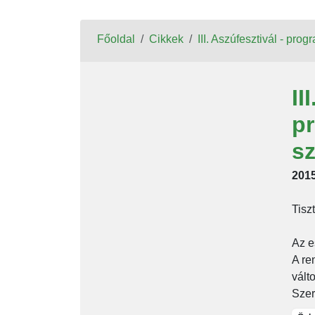
Főoldal
Cikkek
III. Aszúfesztivál - pro
II
pr
s
2015
Tisz
Az e
A re
vált
Szer