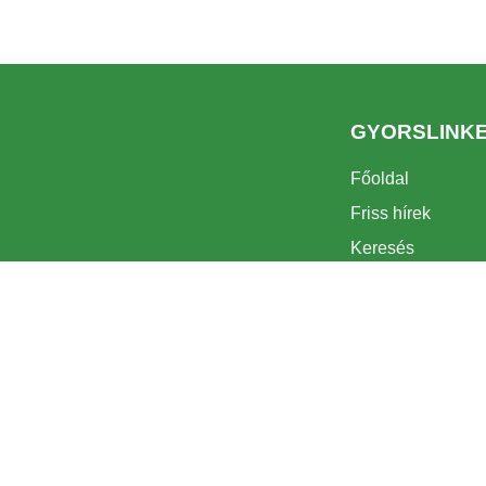
GYORSLINK
Főoldal
Friss hírek
Keresés
Látnivalók
Turizmus