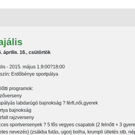
jális
. április. 16., csütörtök
lis - 2015. május 1.9:00?18:00
szín: Erdőbénye sportpálya
lőtti programok:
zőverseny
spályás labdarúgó bajnokság ? férfi,női,gyerek
rtya bajnokság
zfalt rajzverseny
cces sportversenyek ? 5 fős vegyes csapatok (2 felnőtt + 3 gyer
etes nevezés) (zsákba futás, ugorj bolha, krumpli ültetés stb. né