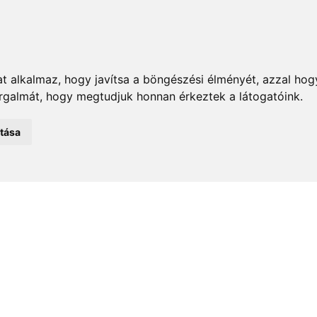
t alkalmaz, hogy javítsa a böngészési élményét, azzal hog
orgalmát, hogy megtudjuk honnan érkeztek a látogatóink.
emények
Önkormányzat
Közélet
Turizmus
Történ
atása