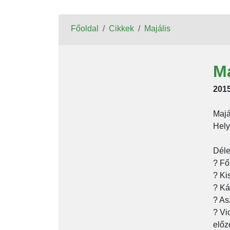
Főoldal
Cikkek
Majális
Ma
2015
Majá
Hely
Déle
? Fő
? Ki
? Ká
? As
? Vi
előz