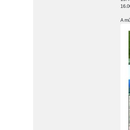
16.0
A mű