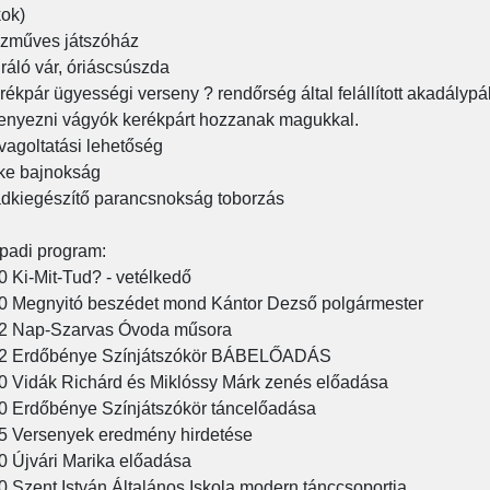
kok)
zműves játszóház
ráló vár, óriáscsúszda
rékpár ügyességi verseny ? rendőrség által felállított akadálypá
enyezni vágyók kerékpárt hozzanak magukkal.
vagoltatási lehetőség
ke bajnokság
dkiegészítő parancsnokság toborzás
padi program:
0 Ki-Mit-Tud? - vetélkedő
0 Megnyitó beszédet mond Kántor Dezső polgármester
2 Nap-Szarvas Óvoda műsora
12 Erdőbénye Színjátszókör BÁBELŐADÁS
0 Vidák Richárd és Miklóssy Márk zenés előadása
0 Erdőbénye Színjátszókör táncelőadása
5 Versenyek eredmény hirdetése
0 Újvári Marika előadása
0 Szent István Általános Iskola modern tánccsoportja