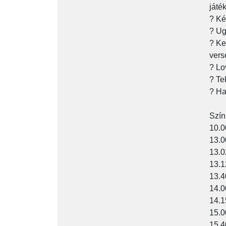
játé
? Ké
? Ug
? Ke
vers
? Lo
? Te
? Ha
Szín
10.0
13.0
13.0
13.
13.4
14.0
14.1
15.0
15.4