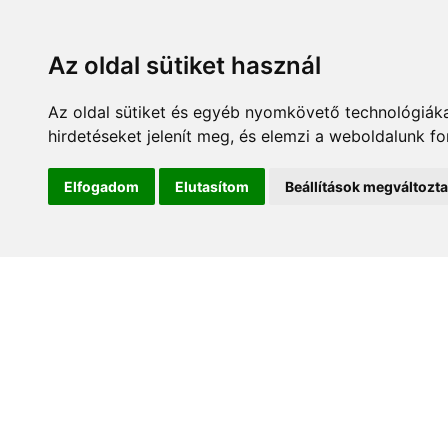
Az oldal sütiket használ
Az oldal sütiket és egyéb nyomkövető technológiáka
hirdetéseket jelenít meg, és elemzi a weboldalunk f
Kezdőlap
Hírek és es
Elfogadom
Elutasítom
Beállítások megváltozt