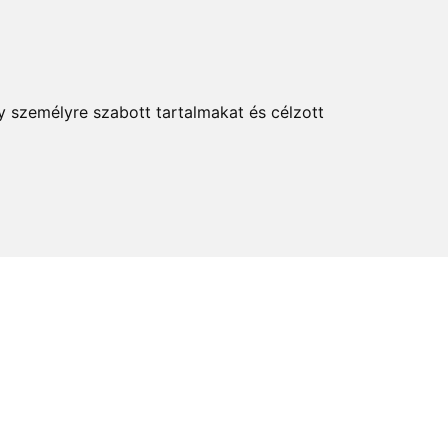
KERESÉS
y személyre szabott tartalmakat és célzott
elem és kultúra
Térkép