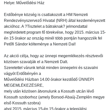
Helye: Művelődési Ház
Erdőbénye község is csatlakozott a HM Nemzeti
Rendezvényszervező Hivatal (NRH) által kezdeményezett
akcióhoz. A ?Tisztelet a bátraknak? jelmondattal
meghirdetett program fő törekvése, hogy 2015. március 15-
én 15 órakor az ország minél több pontján hangozzék fel
Petőfi Sándor költeménye a Nemzeti Dal!
Az akció célja, hogy az ünnepi megemlékezés résztvevői
közösen szavalják el a Nemzeti Dalt.
Szeretettel várunk tehát minden ünnepelni és szavalni
vágyót Erdőbényén a
Művelődési Házban 14.00 órakor kezdődő ÜNNEPI
MEGEMLÉKEZÉSRE,
mely után közösen átvonulunk a Kossuth utcán lévő
Kossuth szoborhoz (amely Borsod-Abaúj-Zemplén megye
első Kossuth szobra)
ahol 2015. március 15-én 15 órakor a települési