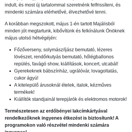
indult, és most új tartalommal szeretnénk felfrissíteni, és
mindenki számára elérhetővé, élvezhetővé tenni.
A korábban megszokott, május 1-én tartott Majálisból
minden jót megtartunk, kibővítünk és felkínálunk Önöknek
május utolsó hétvégéjén:
Főzőverseny, solymász/íjász bemutató, lézeres
lövészet, rendőrkutyás bemutató, hőlégballonos
repülés, favágó show, kiállítások, koncert, utcabál!
Gyerekeknek bábszínház, ugrálóvár, lovagoltatás,
cukor ágyú!
A kitelepülő árusoknál ételek, italok, kézműves
termékek!
Kiállítók standjainál terepjárók és elektromos motorok!
Természetesen az erdőbényei lakcímkártyával
rendelkezőknek ingyenes étkezést is biztosítunk! A
programokon való részvétel mindenki számára