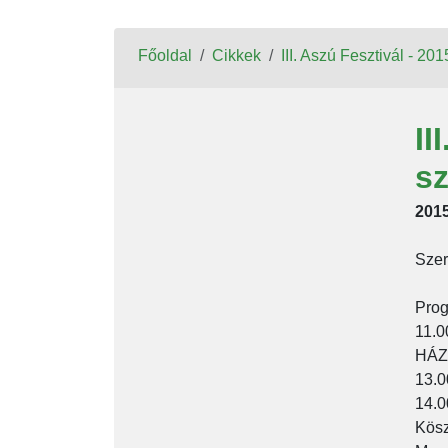
Főoldal
Cikkek
III. Aszú Fesztivál - 20
II
s
2015
Szer
Prog
11.
HÁZ 
13.0
14.0
Kösz