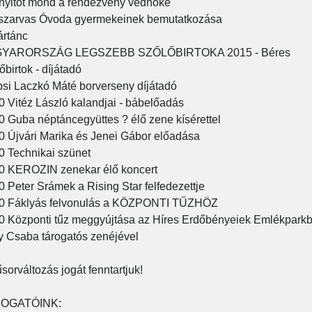
yitót mond a rendezvény védnöke
zarvas Óvoda gyermekeinek bemutatkozása
rtánc
YARORSZÁG LEGSZEBB SZŐLŐBIRTOKA 2015 - Béres
őbirtok - díjátadó
si Laczkó Máté borverseny díjátadó
0 Vitéz László kalandjai - bábelőadás
0 Guba néptáncegyüttes ? élő zene kísérettel
0 Újvári Marika és Jenei Gábor előadása
0 Technikai szünet
0 KEROZIN zenekar élő koncert
0 Peter Srámek a Rising Star felfedezettje
0 Fáklyás felvonulás a KÖZPONTI TŰZHÖZ
0 Központi tűz meggyújtása az Híres Erdőbényeiek Emlékpark
 Csaba tárogatós zenéjével
sorváltozás jogát fenntartjuk!
OGATÓINK: