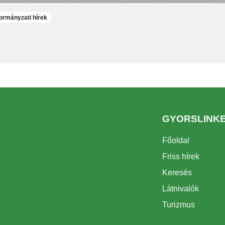
rmányzati hírek
GYORSLINK
Főoldal
Friss hírek
Keresés
Látnivalók
Turizmus