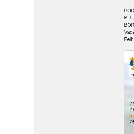
BOD
BLI
BOR
Vadá
Felh