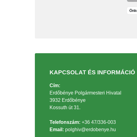
Önko
KAPCSOLAT ÉS INFORMÁCIÓ
Cím:
Erdőbénye Polgármesteri Hivatal
3932 Erdőbénye
Kossuth út 31.
Telefonszám:
+36 47/336-003
Email:
polghiv@erdobenye.hu