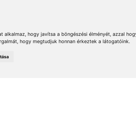
t alkalmaz, hogy javítsa a böngészési élményét, azzal hog
orgalmát, hogy megtudjuk honnan érkeztek a látogatóink.
emények
Önkormányzat
Közélet
Turizmus
Történ
atása