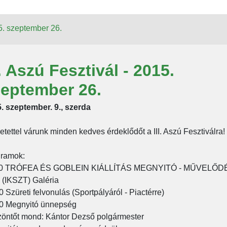
15. szeptember 26.
I. Aszú Fesztivál - 2015.
zeptember 26.
. szeptember. 9., szerda
etettel várunk minden kedves érdeklődőt a III. Aszú Fesztiválra!
ramok:
00 TRÓFEA ÉS GOBLEIN KIÁLLÍTÁS MEGNYITÓ - MŰVELŐD
(IKSZT) Galéria
0 Szüreti felvonulás (Sportpályáról - Piactérre)
0 Megnyitó ünnepség
öntőt mond: Kántor Dezső polgármester