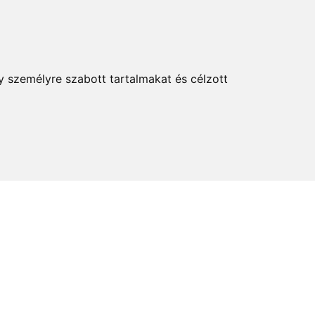
KERESÉS
y személyre szabott tartalmakat és célzott
elem és kultúra
Térkép