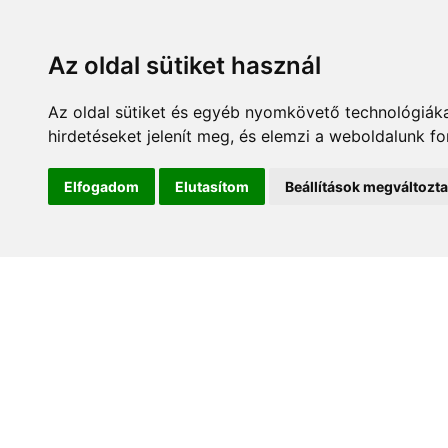
Az oldal sütiket használ
Az oldal sütiket és egyéb nyomkövető technológiáka
hirdetéseket jelenít meg, és elemzi a weboldalunk f
Kezdőlap
Hírek és es
Elfogadom
Elutasítom
Beállítások megváltozt