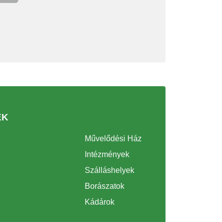
EK
Művelődési Ház
Intézmények
Szálláshelyek
Borászatok
Kádárok