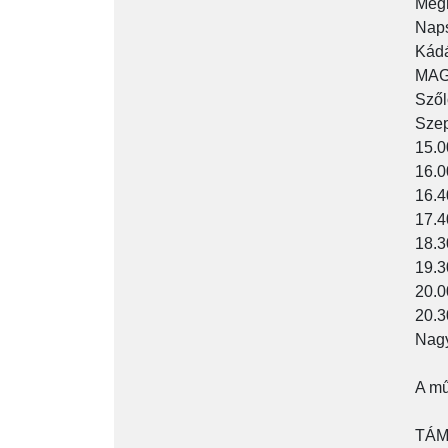
Megn
Naps
Kádá
MAG
Szől
Szep
15.0
16.0
16.4
17.4
18.3
19.3
20.0
20.3
Nagy
A mű
TÁM