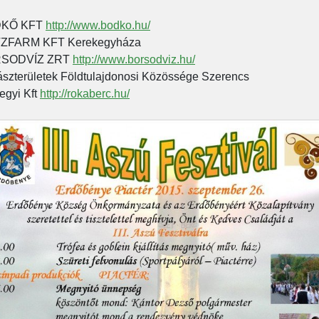
KŐ KFT
http://www.bodko.hu/
TZFARM KFT Kerekegyháza
SODVÍZ ZRT
http://www.borsodviz.hu/
szterületek Földtulajdonosi Közössége Szerencs
egyi Kft
http://rokaberc.hu/