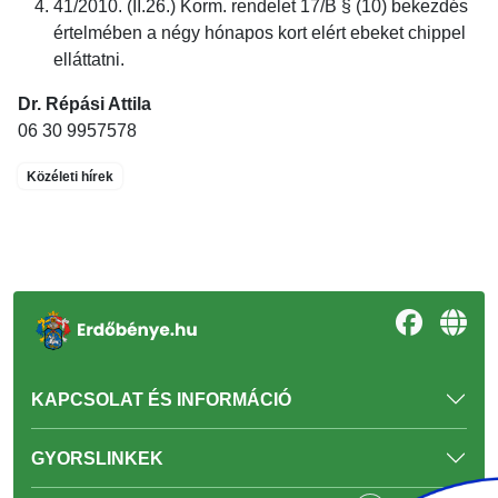
41/2010. (II.26.) Korm. rendelet 17/B § (10) bekezdés
értelmében a négy hónapos kort elért ebeket chippel
elláttatni.
Dr. Répási Attila
06 30 9957578
Közéleti hírek
KAPCSOLAT ÉS INFORMÁCIÓ
GYORSLINKEK