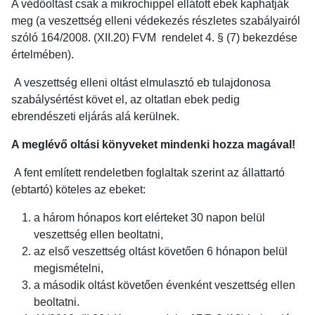
A védőoltást csak a mikrochippel ellátott ebek kaphatják
meg (a veszettség elleni védekezés részletes szabályairól
szóló 164/2008. (XII.20) FVM rendelet 4. § (7) bekezdése
értelmében).
A veszettség elleni oltást elmulasztó eb tulajdonosa
szabálysértést követ el, az oltatlan ebek pedig
ebrendészeti eljárás alá kerülnek.
A meglévő oltási könyveket mindenki hozza magával!
A fent említett rendeletben foglaltak szerint az állattartó
(ebtartó) köteles az ebeket:
a három hónapos kort elérteket 30 napon belül
veszettség ellen beoltatni,
az első veszettség oltást követően 6 hónapon belül
megismételni,
a második oltást követően évenként veszettség ellen
beoltatni.