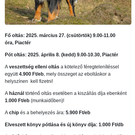
Fő oltás: 2025. március 27. (csütörtök) 9.00-11.00
óra,
Piactér
Pót oltás: 2025. április 8. (kedd) 9.00-10.30,
Piactér
A
veszettség elleni oltás
a kötelező féregtelenítéssel
együtt
4.900 Ft/eb
, mely összeget az eboltáskor a
helyszínen
kell fizetni!
A
háznál
történő oltás esetében a kiszállás díja ebenként
1.000 Ft/eb
(munkaidőben)!
A
chip
és a behelyezés ára:
5.900 Ft/eb
Elveszett könyv pótlása és új könyv díja: 1.000 Ft/db