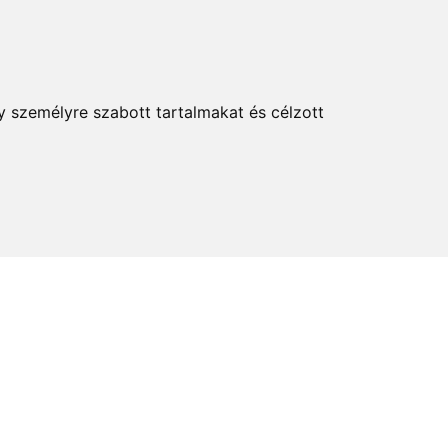
KERESÉS
y személyre szabott tartalmakat és célzott
elem és kultúra
Térkép