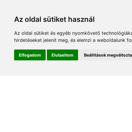
Az oldal sütiket használ
Az oldal sütiket és egyéb nyomkövető technológiáka
hirdetéseket jelenít meg, és elemzi a weboldalunk f
Kezdőlap
Hírek és es
Elfogadom
Elutasítom
Beállítások megváltozt