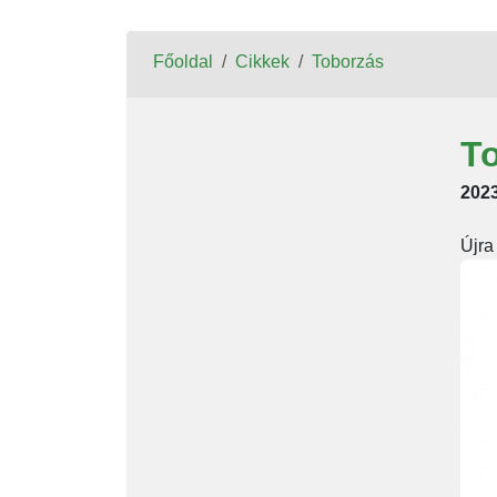
Főoldal
Cikkek
Toborzás
T
2023
Újra