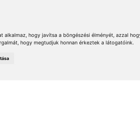
t alkalmaz, hogy javítsa a böngészési élményét, azzal hog
orgalmát, hogy megtudjuk honnan érkeztek a látogatóink.
emények
Önkormányzat
Közélet
Turizmus
Történ
atása