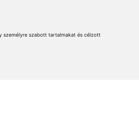
KERESÉS
y személyre szabott tartalmakat és célzott
elem és kultúra
Térkép