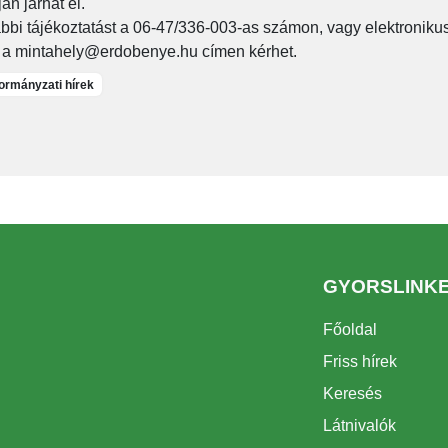
án járhat el.
bbi tájékoztatást a 06-47/336-003-as számon, vagy elektroniku
 a mintahely@erdobenye.hu címen kérhet.
rmányzati hírek
GYORSLINK
Főoldal
Friss hírek
Keresés
Látnivalók