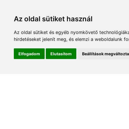
Az oldal sütiket használ
Az oldal sütiket és egyéb nyomkövető technológiáka
hirdetéseket jelenít meg, és elemzi a weboldalunk f
Kezdőlap
Hírek és es
Elfogadom
Elutasítom
Beállítások megváltozt