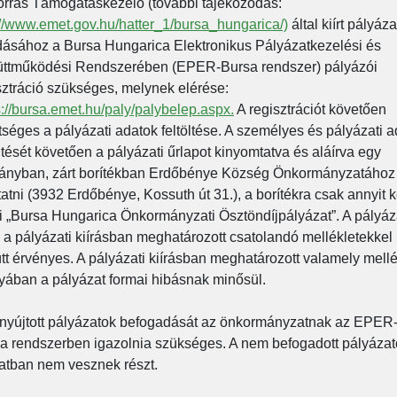
orrás Támogatáskezelő (további tájékozódás:
://www.emet.gov.hu/hatter_1/bursa_hungarica/)
által kiírt pályáza
ásához a Bursa Hungarica Elektronikus Pályázatkezelési és
ttműködési Rendszerében (EPER-Bursa rendszer) pályázói
sztráció szükséges, melynek elérése:
s://bursa.emet.hu/paly/palybelep.aspx.
A regisztrációt követően
tséges a pályázati adatok feltöltése. A személyes és pályázati 
öltését követően a pályázati űrlapot kinyomtatva és aláírva egy
ányban, zárt borítékban Erdőbénye Község Önkormányzatához 
ttatni (3932 Erdőbénye, Kossuth út 31.), a borítékra csak annyit k
ni „Bursa Hungarica Önkormányzati Ösztöndíjpályázat”. A pályáz
 a pályázati kiírásban meghatározott csatolandó mellékletekkel
tt érvényes. A pályázati kiírásban meghatározott valamely mellé
yában a pályázat formai hibásnak minősül.
nyújtott pályázatok befogadását az önkormányzatnak az EPER
a rendszerben igazolnia szükséges. A nem befogadott pályázat
latban nem vesznek részt.