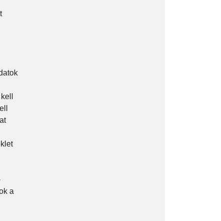
t
adatok
kell
ell
at
klet
-
ok a