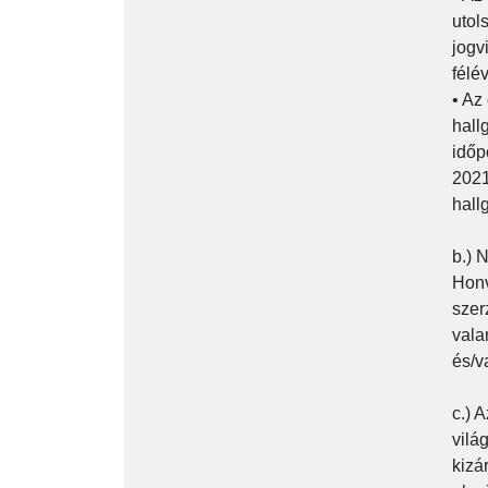
utol
jogv
félé
• Az
hall
időp
2021
hall
b.) 
Honv
szer
vala
és/v
c.) 
vilá
kizá