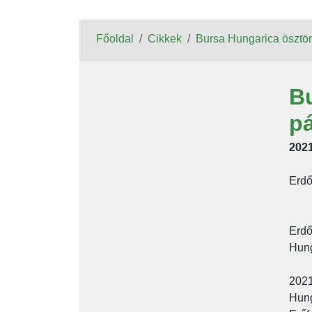
Főoldal
Cikkek
Bursa Hungarica ösztön
Bu
pá
2021
Erdő
Erdő
Hung
2021
Hung