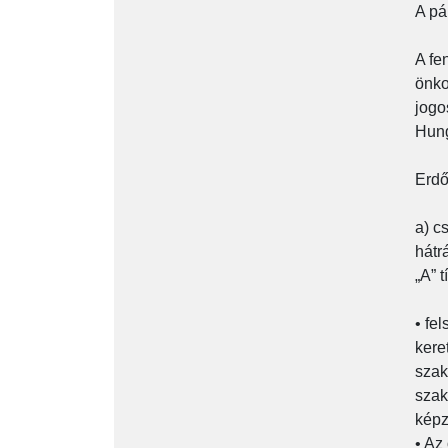
A pá
A fe
önko
jogo
Hung
Erd
a) c
hátr
„A” 
• fe
kere
szak
szak
képz
• Az