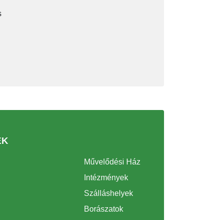
s
EK
Művelődési Ház
Intézmények
Szálláshelyek
Borászatok