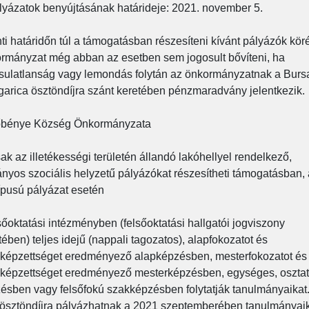
lyázatok benyújtásának határideje: 2021. november 5.
nti határidőn túl a támogatásban részesíteni kívánt pályázók kör
rmányzat még abban az esetben sem jogosult bővíteni, ha
sulatlanság vagy lemondás folytán az önkormányzatnak a Burs
arica ösztöndíjra szánt keretében pénzmaradvány jelentkezik.
őbénye Község Önkormányzata
sak az illetékességi területén állandó lakóhellyel rendelkező,
ányos szociális helyzetű pályázókat részesítheti támogatásban, 
típusú pályázat esetén
lsőoktatási intézményben (felsőoktatási hallgatói jogviszony
tében) teljes idejű (nappali tagozatos), alapfokozatot és
képzettséget eredményező alapképzésben, mesterfokozatot és
képzettséget eredményező mesterképzésben, egységes, osztat
ésben vagy felsőfokú szakképzésben folytatják tanulmányaikat
 ösztöndíjra pályázhatnak a 2021 szeptemberében tanulmányai