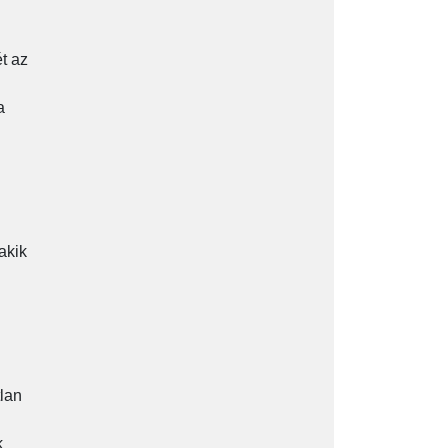
ét az
a
akik
lan
.
k