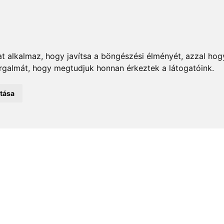
t alkalmaz, hogy javítsa a böngészési élményét, azzal hog
orgalmát, hogy megtudjuk honnan érkeztek a látogatóink.
emények
Önkormányzat
Közélet
Turizmus
Történ
atása