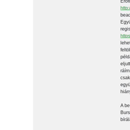
Erőf
http
bead
Együ
regi
http
lehe
felt
péld
elju
ráír
csak
együ
hián
A be
Burs
bírá