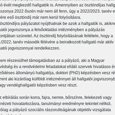
só évét megkezdő hallgatók is. Amennyiben az ösztöndíjas hallg
iszonya 2022 őszén már nem áll fenn, úgy a 2022/2023. tanév e
vére eső ösztöndíj már nem kerül folyósításra.
 ösztöndíjra pályázatot nyújthatnak be azok a hallgatók is, akikn
gatói jogviszonya a felsőoktatási intézményben a pályázás
ontjában szünetel. Az ösztöndíj folyósításának feltétele, hogy a
/2022. tanév második félévére a beiratkozott hallgató már aktív
gatói jogviszonnyal rendelkezzen.
Nem részesülhet támogatásban az a pályázó, aki a Magyar
édség és a rendvédelmi feladatokat ellátó szervek hivatásos é
ződéses állományú hallgatója, doktori (PhD) képzésben vesz ré
mint aki kizárólag külföldi intézménnyel áll hallgatói jogviszony
agy vendéghallgatói képzésben vesz részt.
Az elbírálás során korra, fajra, nemre, bőrszínre, felekezeti vagy
gnézeti hovatartozásra, tanulmányi eredményre tekintet nélkül,
rólag a pályázó szociális rászorultságának objektív vizsgálata