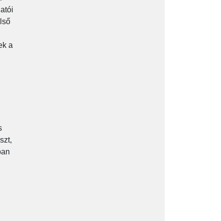
atói
lső
ek a
s
szt,
ban