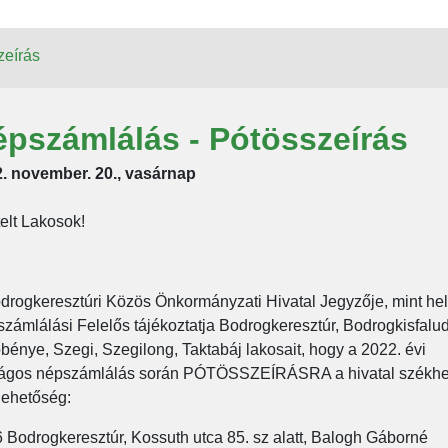
zeírás
pszámlálás - Pótösszeírás
. november. 20., vasárnap
telt Lakosok!
drogkeresztúri Közös Önkormányzati Hivatal Jegyzője, mint hel
zámlálási Felelős tájékoztatja Bodrogkeresztúr, Bodrogkisfalud
bénye, Szegi, Szegilong, Taktabáj lakosait, hogy a 2022. évi
ágos népszámlálás során PÓTÖSSZEÍRÁSRA a hivatal székhe
lehetőség:
 Bodrogkeresztúr, Kossuth utca 85. sz alatt, Balogh Gáborné