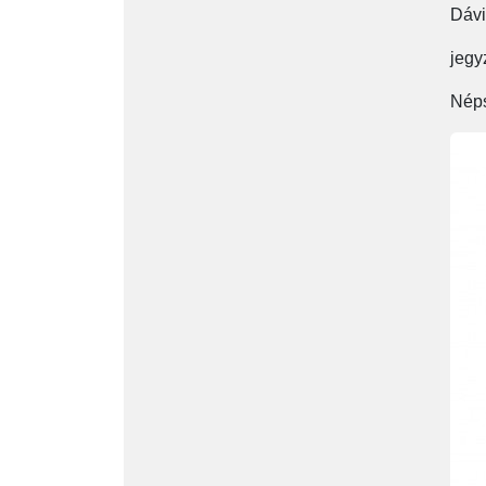
Dávi
jegy
Néps