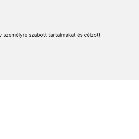
KERESÉS
y személyre szabott tartalmakat és célzott
elem és kultúra
Térkép