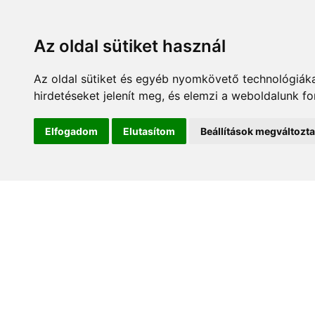
Az oldal sütiket használ
Az oldal sütiket és egyéb nyomkövető technológiáka
hirdetéseket jelenít meg, és elemzi a weboldalunk f
Kezdőlap
Hírek és es
Elfogadom
Elutasítom
Beállítások megváltozt