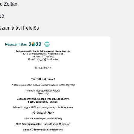
d Zoltán
ző
zámlálási Felelős