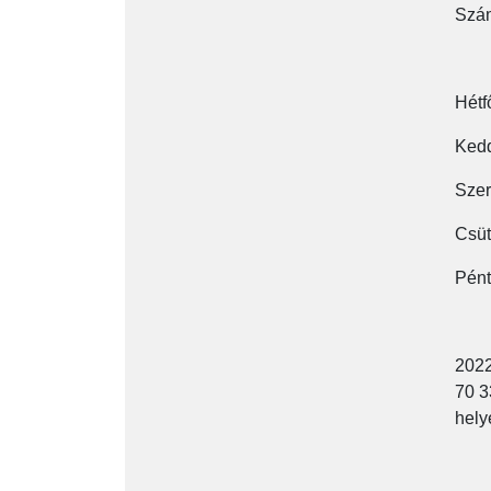
Szám
Hétf
Kedd
Szer
Csüt
Pént
2022
70 3
hely