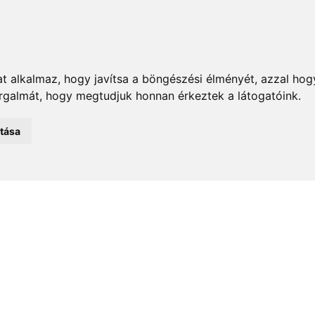
t alkalmaz, hogy javítsa a böngészési élményét, azzal hog
orgalmát, hogy megtudjuk honnan érkeztek a látogatóink.
emények
Önkormányzat
Közélet
Turizmus
Történ
atása