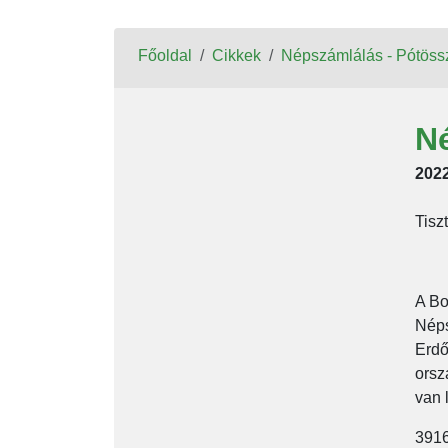
Főoldal
Cikkek
Népszámlálás - Pótöss
Né
2022
Tisz
A Bo
Néps
Erdő
orsz
van 
3916