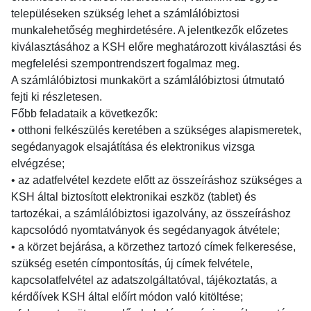
településeken szükség lehet a számlálóbiztosi
munkalehetőség meghirdetésére. A jelentkezők előzetes
kiválasztásához a KSH előre meghatározott kiválasztási és
megfelelési szempontrendszert fogalmaz meg.
A számlálóbiztosi munkakört a számlálóbiztosi útmutató
fejti ki részletesen.
Főbb feladataik a következők:
• otthoni felkészülés keretében a szükséges alapismeretek,
segédanyagok elsajátítása és elektronikus vizsga
elvégzése;
• az adatfelvétel kezdete előtt az összeíráshoz szükséges a
KSH által biztosított elektronikai eszköz (tablet) és
tartozékai, a számlálóbiztosi igazolvány, az összeíráshoz
kapcsolódó nyomtatványok és segédanyagok átvétele;
• a körzet bejárása, a körzethez tartozó címek felkeresése,
szükség esetén címpontosítás, új címek felvétele,
kapcsolatfelvétel az adatszolgáltatóval, tájékoztatás, a
kérdőívek KSH által előírt módon való kitöltése;