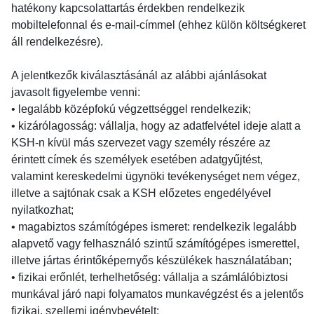
hatékony kapcsolattartás érdekben rendelkezik
mobiltelefonnal és e-mail-címmel (ehhez külön költségkeret
áll rendelkezésre).
A jelentkezők kiválasztásánál az alábbi ajánlásokat
javasolt figyelembe venni:
• legalább középfokú végzettséggel rendelkezik;
• kizárólagosság: vállalja, hogy az adatfelvétel ideje alatt a
KSH-n kívül más szervezet vagy személy részére az
érintett címek és személyek esetében adatgyűjtést,
valamint kereskedelmi ügynöki tevékenységet nem végez,
illetve a sajtónak csak a KSH előzetes engedélyével
nyilatkozhat;
• magabiztos számítógépes ismeret: rendelkezik legalább
alapvető vagy felhasználó szintű számítógépes ismerettel,
illetve jártas érintőképernyős készülékek használatában;
• fizikai erőnlét, terhelhetőség: vállalja a számlálóbiztosi
munkával járó napi folyamatos munkavégzést és a jelentős
fizikai, szellemi igénybevételt;