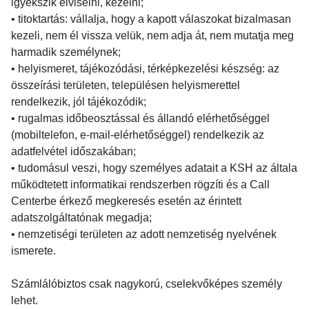
igyekszik elviselni, kezelni;
• titoktartás: vállalja, hogy a kapott válaszokat bizalmasan
kezeli, nem él vissza velük, nem adja át, nem mutatja meg
harmadik személynek;
• helyismeret, tájékozódási, térképkezelési készség: az
összeírási területen, településen helyismerettel
rendelkezik, jól tájékozódik;
• rugalmas időbeosztással és állandó elérhetőséggel
(mobiltelefon, e-mail-elérhetőséggel) rendelkezik az
adatfelvétel időszakában;
• tudomásul veszi, hogy személyes adatait a KSH az általa
működtetett informatikai rendszerben rögzíti és a Call
Centerbe érkező megkeresés esetén az érintett
adatszolgáltatónak megadja;
• nemzetiségi területen az adott nemzetiség nyelvének
ismerete.
Számlálóbiztos csak nagykorú, cselekvőképes személy
lehet.