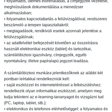
• folyamatos, ütemes előrehaladás, a címjegyzék vezetése,
meghiúsulások dokumentálása a menedzser
alkalmazásban;
• folyamatos kapcsolattartás a felülvizsgálóval, rendszeres
beszámoló a terepen tapasztaltakról;
• megtagadások, rendkívüli esetek azonnali jelentése a
felülvizsgálónak;
• az adatfelvétel befejezését követően az összeírásra
használt elektronikai eszköz (tablet) és tartozékai,
számlálóbiztosi igazolvány, címjegyzék, egyéb
nyomtatvány, illetve papíralapú jegyzet leadása.
A számlálóbiztosi munkára jelentkezőknek az alábbi két
pontban leírtakkal rendelkezniük kell:
• saját eszközzel és interneteléréssel a felkészüléshez:
rendelkezik olyan informatikai eszközzel, amelyen meg
tudja tekinteni az e-learning-tananyagot és vizsgázni tud
(PC, laptop, tablet, stb.);
• elektronikus és telefonos elérhetőséggel: a folyamatos és