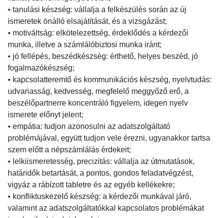
• tanulási készség: vállalja a felkészülés során az új
ismeretek önálló elsajátítását, és a vizsgázást;
• motiváltság: elkötelezettség, érdeklődés a kérdezői
munka, illetve a számlálóbiztosi munka iránt;
• jó fellépés, beszédkészség: érthető, helyes beszéd, jó
fogalmazókészség;
• kapcsolatteremtő és kommunikációs készség, nyelvtudás:
udvariasság, kedvesség, megfelelő meggyőző erő, a
beszélőpartnerre koncentráló figyelem, idegen nyelv
ismerete előnyt jelent;
• empátia: tudjon azonosulni az adatszolgáltató
problémájával, együtt tudjon vele érezni, ugyanakkor tartsa
szem előtt a népszámlálás érdekeit;
• lelkiismeretesség, precizitás: vállalja az útmutatások,
határidők betartását, a pontos, gondos feladatvégzést,
vigyáz a rábízott tabletre és az egyéb kellékekre;
• konfliktuskezelő készség: a kérdezői munkával járó,
valamint az adatszolgáltatókkal kapcsolatos problémákat