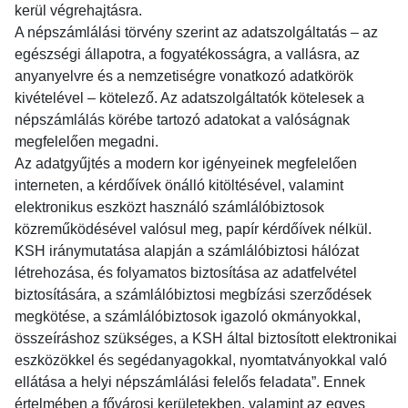
kerül végrehajtásra.
A népszámlálási törvény szerint az adatszolgáltatás – az
egészségi állapotra, a fogyatékosságra, a vallásra, az
anyanyelvre és a nemzetiségre vonatkozó adatkörök
kivételével – kötelező. Az adatszolgáltatók kötelesek a
népszámlálás körébe tartozó adatokat a valóságnak
megfelelően megadni.
Az adatgyűjtés a modern kor igényeinek megfelelően
interneten, a kérdőívek önálló kitöltésével, valamint
elektronikus eszközt használó számlálóbiztosok
közreműködésével valósul meg, papír kérdőívek nélkül.
KSH iránymutatása alapján a számlálóbiztosi hálózat
létrehozása, és folyamatos biztosítása az adatfelvétel
biztosítására, a számlálóbiztosi megbízási szerződések
megkötése, a számlálóbiztosok igazoló okmányokkal,
összeíráshoz szükséges, a KSH által biztosított elektronikai
eszközökkel és segédanyagokkal, nyomtatványokkal való
ellátása a helyi népszámlálási felelős feladata”. Ennek
értelmében a fővárosi kerületekben, valamint az egyes