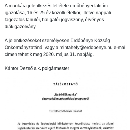
A munkára jelentkezés feltétele erdőbényei lakcím
igazolása, 16 és 25 év közötti életkor, illetve nappali
tagozatos tanulói, hallgatói jogviszony, érvényes
diákigazolvány.
A jelentkezéseket személyesen Erdőbénye Község
Önkormányzatánál vagy a mintahely@erdobenye.hu e-mail
címen tehetik meg 2020. május 31. napjáig.
Kántor Dezső s.k. polgármester