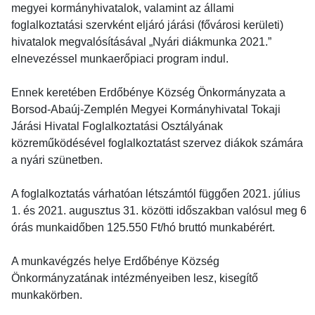
megyei kormányhivatalok, valamint az állami
foglalkoztatási szervként eljáró járási (fővárosi kerületi)
hivatalok megvalósításával „Nyári diákmunka 2021.”
elnevezéssel munkaerőpiaci program indul.
Ennek keretében Erdőbénye Község Önkormányzata a
Borsod-Abaúj-Zemplén Megyei Kormányhivatal Tokaji
Járási Hivatal Foglalkoztatási Osztályának
közreműködésével foglalkoztatást szervez diákok számára
a nyári szünetben.
A foglalkoztatás várhatóan létszámtól függően 2021. július
1. és 2021. augusztus 31. közötti időszakban valósul meg 6
órás munkaidőben 125.550 Ft/hó bruttó munkabérért.
A munkavégzés helye Erdőbénye Község
Önkormányzatának intézményeiben lesz, kisegítő
munkakörben.