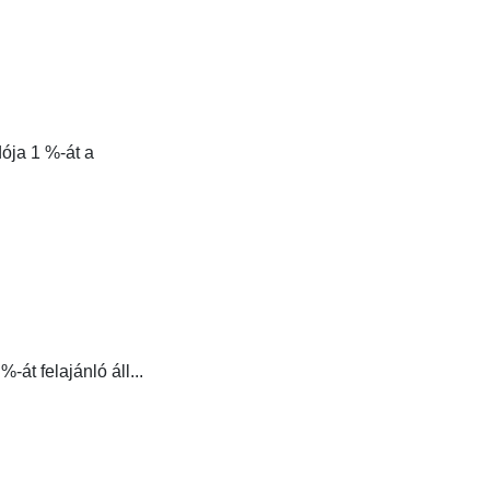
ója 1 %-át a
át felajánló áll...