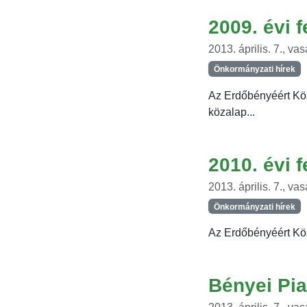
2009. évi f
2013. április. 7., va
Önkormányzati hírek
Az Erdőbényéért Köz
közalap...
2010. évi f
2013. április. 7., va
Önkormányzati hírek
Az Erdőbényéért Köza
Bényei Pia