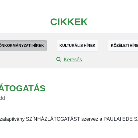
CIKKEK
ÖNKORMÁNYZATI HÍREK
KULTURÁLIS HÍREK
KÖZÉLETI HÍR
Keresés
LÁTOGATÁS
edd
özalapítvány SZÍNHÁZLÁTOGATÁST szervez a PAULAI EDE S