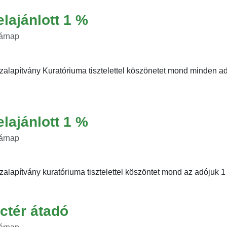
elajánlott 1 %
sárnap
alapítvány Kuratóriuma tisztelettel köszönetet mond minden ad
elajánlott 1 %
sárnap
lapítvány kuratóriuma tisztelettel köszöntet mond az adójuk 1 %-
ctér átadó