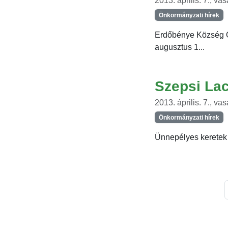
2013. április. 7., va
Önkormányzati hírek
Erdőbénye Község Ö
augusztus 1...
Szepsi La
2013. április. 7., va
Önkormányzati hírek
Ünnepélyes keretek 