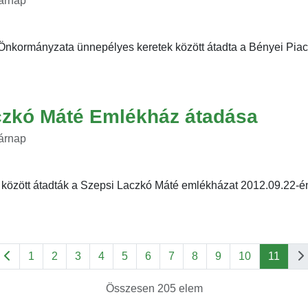
sárnap
nkormányzata ünnepélyes keretek között átadta a Bényei Piact
czkó Máté Emlékház átadása
sárnap
között átadták a Szepsi Laczkó Máté emlékházat 2012.09.22-én
1
2
3
4
5
6
7
8
9
10
11
Összesen 205 elem