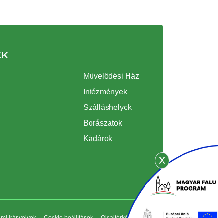
EK
Művelődési Ház
Intézmények
Szálláshelyek
Borászatok
Kádárok
mi irányelvek
Cookie beállítások
Oldaltérkép