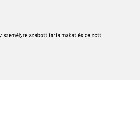
KERESÉS
y személyre szabott tartalmakat és célzott
elem és kultúra
Térkép