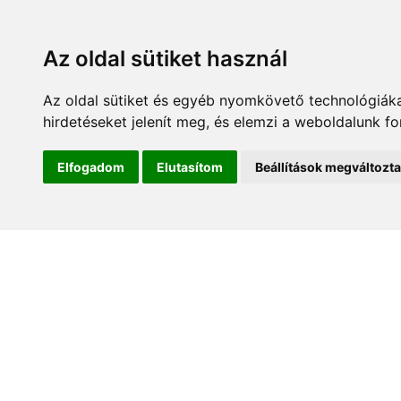
Az oldal sütiket használ
Az oldal sütiket és egyéb nyomkövető technológiáka
hirdetéseket jelenít meg, és elemzi a weboldalunk f
Kezdőlap
Hírek és es
Elfogadom
Elutasítom
Beállítások megváltozt