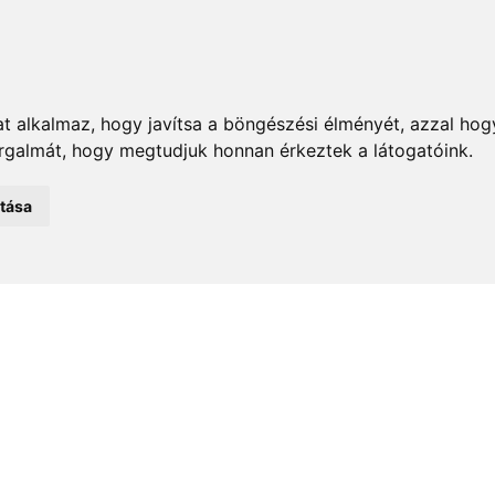
t alkalmaz, hogy javítsa a böngészési élményét, azzal hog
orgalmát, hogy megtudjuk honnan érkeztek a látogatóink.
emények
Önkormányzat
Közélet
Turizmus
Történ
atása