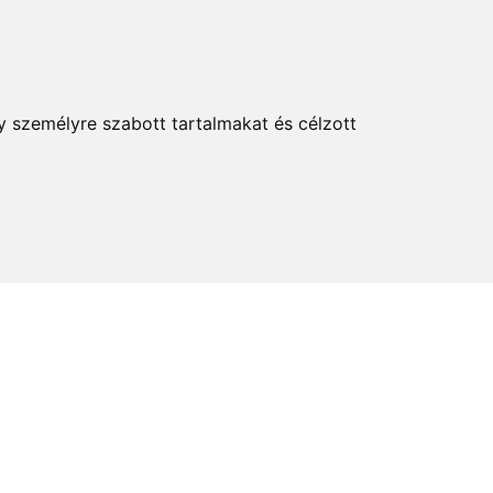
KERESÉS
y személyre szabott tartalmakat és célzott
elem és kultúra
Térkép