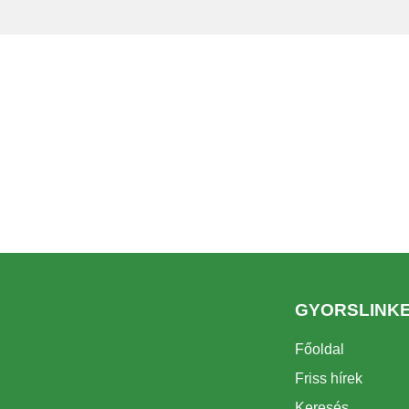
GYORSLINK
Főoldal
Friss hírek
Keresés