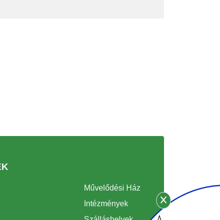
EK
Művelődési Ház
Intézmények
Szálláshelyek