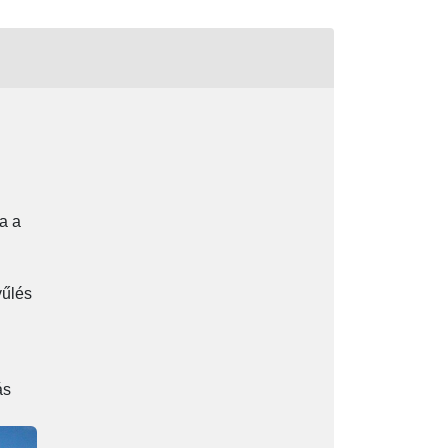
a a
yűlés
ás