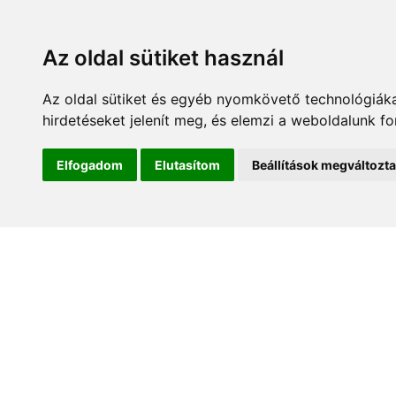
Az oldal sütiket használ
Az oldal sütiket és egyéb nyomkövető technológiáka
hirdetéseket jelenít meg, és elemzi a weboldalunk f
Kezdőlap
Hírek és es
Elfogadom
Elutasítom
Beállítások megváltozt