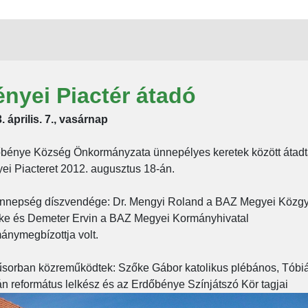
nyei Piactér átadó
. április. 7., vasárnap
bénye Község Önkormányzata ünnepélyes keretek között átadt
ei Piacteret 2012. augusztus 18-án.
nnepség díszvendége: Dr. Mengyi Roland a BAZ Megyei Közg
ke és Demeter Ervin a BAZ Megyei Kormányhivatal
ánymegbízottja volt.
sorban közreműködtek: Szőke Gábor katolikus plébános, Tóbi
án református lelkész és az Erdőbénye Színjátszó Kör tagjai