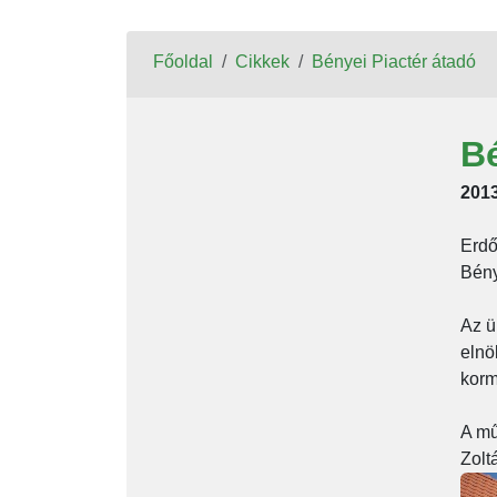
Főoldal
Cikkek
Bényei Piactér átadó
Bé
2013
Erdő
Bény
Az ü
elnö
korm
A mű
Zolt