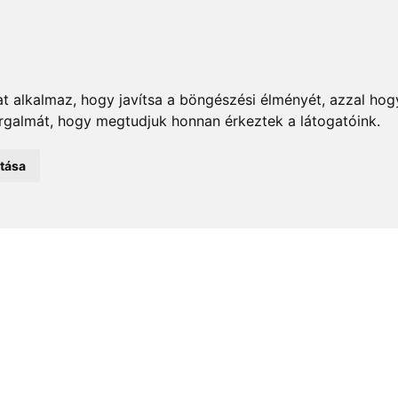
t alkalmaz, hogy javítsa a böngészési élményét, azzal hog
orgalmát, hogy megtudjuk honnan érkeztek a látogatóink.
emények
Önkormányzat
Közélet
Turizmus
Történ
atása