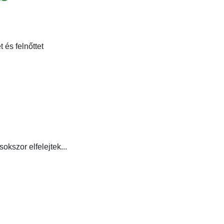
és felnőttet
kszor elfelejtek...