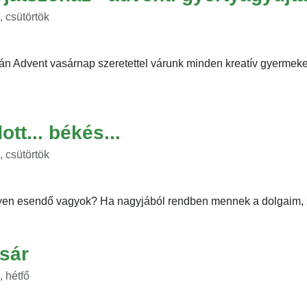
 csütörtök
n Advent vasárnap szeretettel várunk minden kreatív gyermeket 
tt... békés...
 csütörtök
lyen esendő vagyok? Ha nagyjából rendben mennek a dolgaim, so
sár
 hétfő