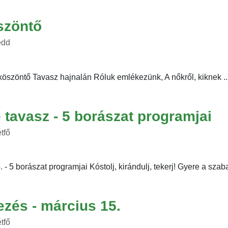
szöntő
edd
köszöntő Tavasz hajnalán Róluk emlékezünk, A nőkről, kiknek ..
tavasz - 5 borászat programjai
tfő
 - 5 borászat programjai Kóstolj, kirándulj, tekerj! Gyere a szab
zés - március 15.
tfő