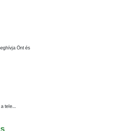
eghívja Önt és
 tele...
ás