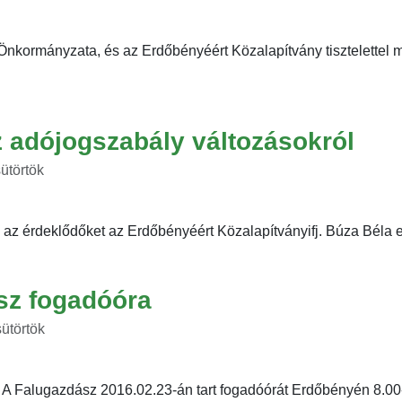
kormányzata, és az Erdőbényéért Közalapítvány tisztelettel 
 adójogszabály változásokról
sütörtök
a az érdeklődőket az Erdőbényéért Közalapítványifj. Búza Béla e
sz fogadóóra
sütörtök
A Falugazdász 2016.02.23-án tart fogadóórát Erdőbényén 8.00-1