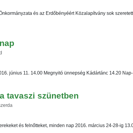
nkormányzata és az Erdőbényéért Közalapítvány sok szeretett
rnap
dd
016. június 11. 14.00 Megnyitó ünnepség Kádártánc 14.20 Nap-S
a tavaszi szünetben
szerda
erekeket és felnőtteket, minden nap 2016. március 24-28-ig 13.0