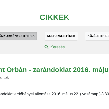
CIKKEK
ÖNKORMÁNYZATI HÍREK
KULTURÁLIS HÍREK
KÖZÉLETI HÍR
Keresés
nt Orbán - zarándoklat 2016. május
törtök
ándoklat erdőbényei állomása 2016. május 22. ( vasárnap ) 8.30