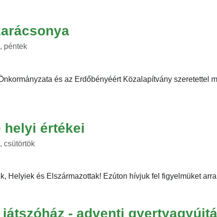
karácsonya
, péntek
nkormányzata és az Erdőbényéért Közalapítvány szeretettel m
helyi értékei
 csütörtök
k, Helyiek és Elszármazottak! Ezúton hívjuk fel figyelmüket arra a
i játszóház - adventi gyertyagyújt