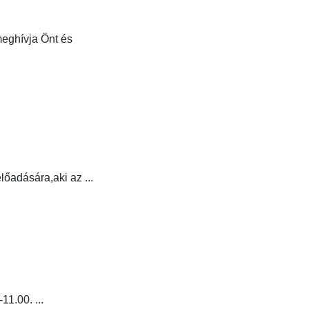
meghívja Önt és
lőadására,aki az ...
1.00. ...