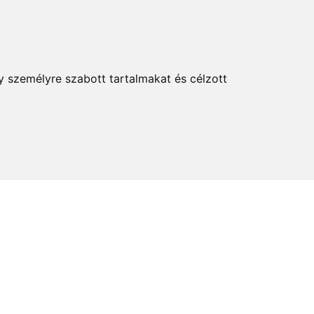
KERESÉS
y személyre szabott tartalmakat és célzott
elem és kultúra
Térkép