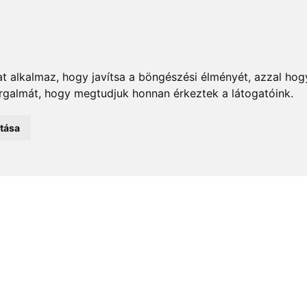
t alkalmaz, hogy javítsa a böngészési élményét, azzal hog
orgalmát, hogy megtudjuk honnan érkeztek a látogatóink.
emények
Önkormányzat
Közélet
Turizmus
Történ
atása