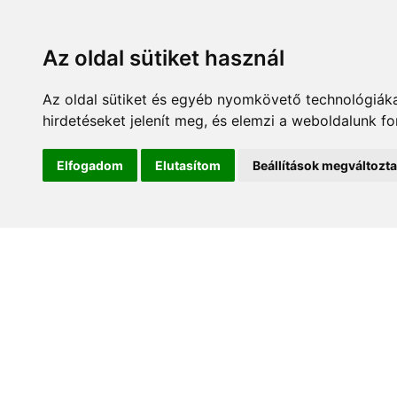
Az oldal sütiket használ
Az oldal sütiket és egyéb nyomkövető technológiáka
hirdetéseket jelenít meg, és elemzi a weboldalunk f
Kezdőlap
Hírek és es
Elfogadom
Elutasítom
Beállítások megváltozt