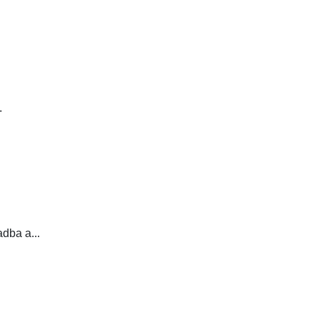
.
adba a...