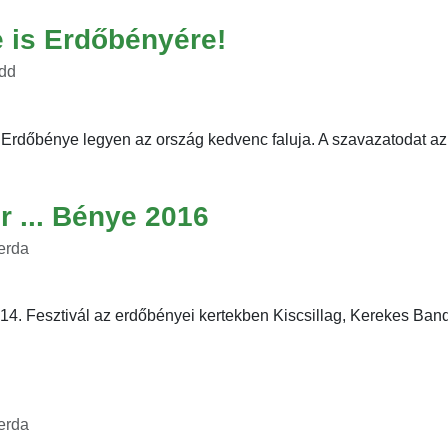
 is Erdőbényére!
edd
Erdőbénye legyen az ország kedvenc faluja. A szavazatodat az a
 ... Bénye 2016
zerda
4. Fesztivál az erdőbényei kertekben Kiscsillag, Kerekes Band, 
zerda