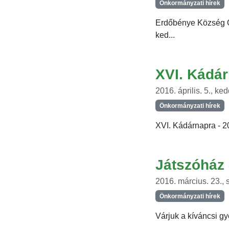
Önkormányzati hírek
Erdőbénye Község Ö
ked...
XVI. Kádá
2016. április. 5., ke
Önkormányzati hírek
XVI. Kádárnapra - 2
Játszóház 
2016. március. 23., 
Önkormányzati hírek
Várjuk a kíváncsi gy