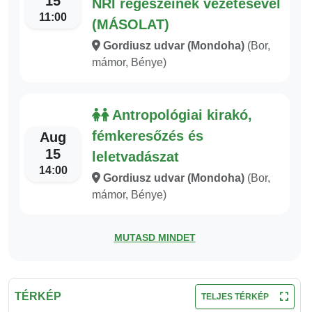
15
NRI régészeinek vezetésével
11:00
(MÁSOLAT)
Gordiusz udvar (Mondoha)
(Bor,
mámor, Bénye)
Antropológiai kirakó,
fémkeresőzés és
Aug
15
leletvadászat
14:00
Gordiusz udvar (Mondoha)
(Bor,
mámor, Bénye)
MUTASD MINDET
TÉRKÉP
TELJES TÉRKÉP