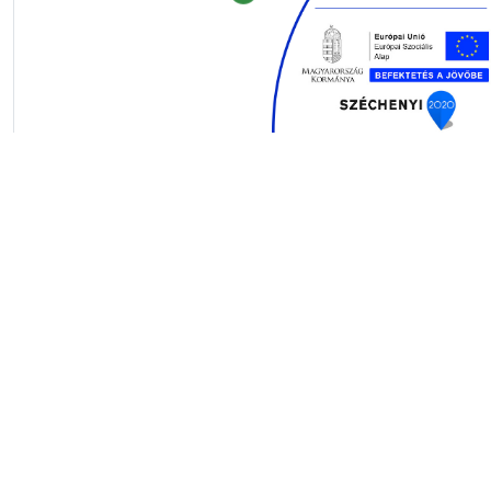
Hat testvér, mint a mesében, a Jassó és Kassai kőfaragó
felmenők házának udvarán töltötte a legboldogabb
nyarakat. Ebből a hangulatból szeretnénk átadni valamit az
ide betérőknek. Bort ugyan nem készítünk, de hűvös
málnaszörppel és jó társasággal tudunk szolgálni az itt
megpihenőknek. Hozzátok a gyerkőcöket is!