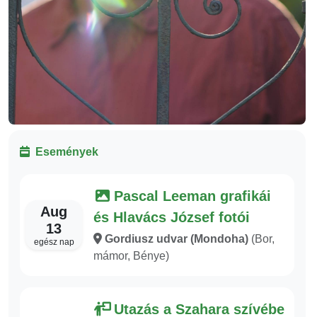
Események
Pascal Leeman grafikái
Aug
és Hlavács József fotói
13
Gordiusz udvar (Mondoha)
(Bor,
egész nap
mámor, Bénye)
Utazás a Szahara szívébe