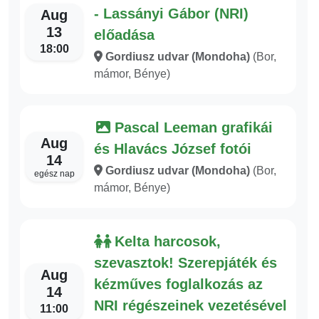
- Lassányi Gábor (NRI)
Aug
13
előadása
18:00
Gordiusz udvar (Mondoha)
(Bor,
mámor, Bénye)
Pascal Leeman grafikái
Aug
és Hlavács József fotói
14
Gordiusz udvar (Mondoha)
(Bor,
egész nap
mámor, Bénye)
Kelta harcosok,
szevasztok! Szerepjáték és
Aug
kézműves foglalkozás az
14
NRI régészeinek vezetésével
11:00