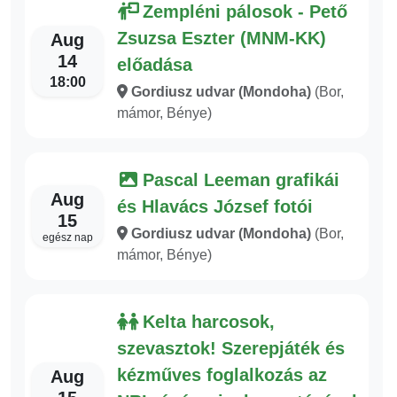
Zempléni pálosok - Pető
Zsuzsa Eszter (MNM-KK)
Aug
14
előadása
18:00
Gordiusz udvar (Mondoha)
(Bor,
mámor, Bénye)
Pascal Leeman grafikái
Aug
és Hlavács József fotói
15
Gordiusz udvar (Mondoha)
(Bor,
egész nap
mámor, Bénye)
Kelta harcosok,
szevasztok! Szerepjáték és
kézműves foglalkozás az
Aug