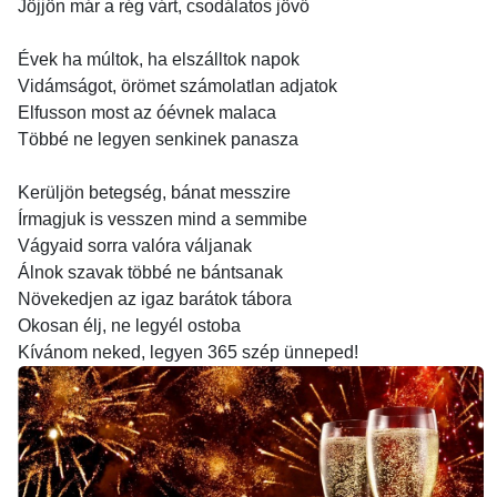
Jöjjön már a rég várt, csodálatos jövő
Évek ha múltok, ha elszálltok napok
Vidámságot, örömet számolatlan adjatok
Elfusson most az óévnek malaca
Többé ne legyen senkinek panasza
Kerüljön betegség, bánat messzire
Írmagjuk is vesszen mind a semmibe
Vágyaid sorra valóra váljanak
Álnok szavak többé ne bántsanak
Növekedjen az igaz barátok tábora
Okosan élj, ne legyél ostoba
Kívánom neked, legyen 365 szép ünneped!