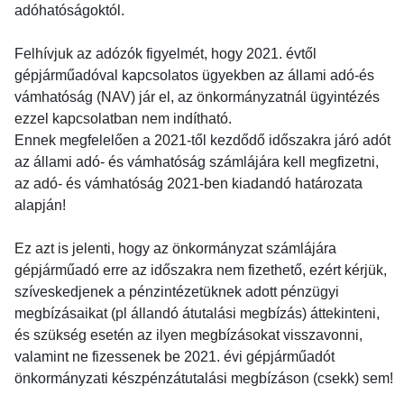
adóhatóságoktól.
Felhívjuk az adózók figyelmét, hogy 2021. évtől
gépjárműadóval kapcsolatos ügyekben az állami adó-és
vámhatóság (NAV) jár el, az önkormányzatnál ügyintézés
ezzel kapcsolatban nem indítható.
Ennek megfelelően a 2021-től kezdődő időszakra járó adót
az állami adó- és vámhatóság számlájára kell megfizetni,
az adó- és vámhatóság 2021-ben kiadandó határozata
alapján!
Ez azt is jelenti, hogy az önkormányzat számlájára
gépjárműadó erre az időszakra nem fizethető, ezért kérjük,
szíveskedjenek a pénzintézetüknek adott pénzügyi
megbízásaikat (pl állandó átutalási megbízás) áttekinteni,
és szükség esetén az ilyen megbízásokat visszavonni,
valamint ne fizessenek be 2021. évi gépjárműadót
önkormányzati készpénzátutalási megbízáson (csekk) sem!