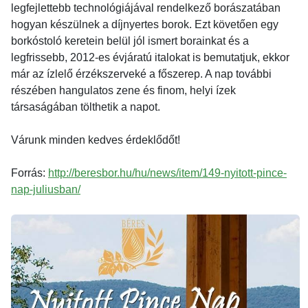
legfejlettebb technológiájával rendelkező borászatában
hogyan készülnek a díjnyertes borok. Ezt követően egy
borkóstoló keretein belül jól ismert borainkat és a
legfrissebb, 2012-es évjáratú italokat is bemutatjuk, ekkor
már az ízlelő érzékszerveké a főszerep. A nap további
részében hangulatos zene és finom, helyi ízek
társaságában tölthetik a napot.
Várunk minden kedves érdeklődőt!
Forrás:
http://beresbor.hu/hu/news/item/149-nyitott-pince-
nap-juliusban/