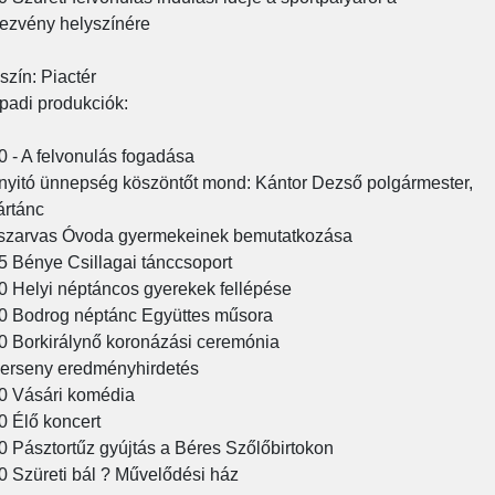
ezvény helyszínére
szín: Piactér
padi produkciók:
0 - A felvonulás fogadása
yitó ünnepség köszöntőt mond: Kántor Dezső polgármester,
rtánc
zarvas Óvoda gyermekeinek bemutatkozása
5 Bénye Csillagai tánccsoport
0 Helyi néptáncos gyerekek fellépése
0 Bodrog néptánc Együttes műsora
0 Borkirálynő koronázási ceremónia
erseny eredményhirdetés
0 Vásári komédia
0 Élő koncert
0 Pásztortűz gyújtás a Béres Szőlőbirtokon
0 Szüreti bál ? Művelődési ház