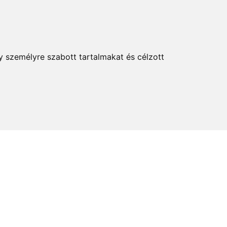
KERESÉS
y személyre szabott tartalmakat és célzott
elem és kultúra
Térkép