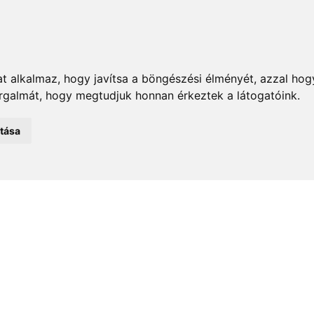
t alkalmaz, hogy javítsa a böngészési élményét, azzal hog
orgalmát, hogy megtudjuk honnan érkeztek a látogatóink.
emények
Önkormányzat
Közélet
Turizmus
Történ
atása