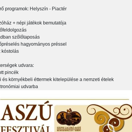
rő programok: Helyszín - Piactér
zóház + népi játékok bemutatója
őfeldolgozás
ádban szőlőtaposás
őpréselés hagyományos préssel
 kóstolás
erségek udvara:
ott pincék
i és környékbeli éttermek kitelepülése a nemzeti ételek
tronómiai udvarba