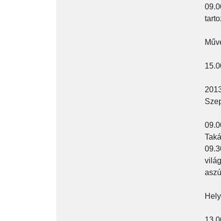
09.0
tart
Műve
15.0
2013
Szep
09.0
Taká
09.3
vilá
aszú
Hely
13.0