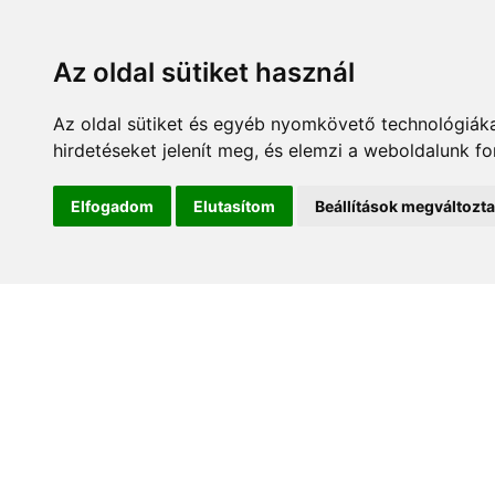
Az oldal sütiket használ
Az oldal sütiket és egyéb nyomkövető technológiáka
hirdetéseket jelenít meg, és elemzi a weboldalunk f
Kezdőlap
Hírek és es
Elfogadom
Elutasítom
Beállítások megváltozt