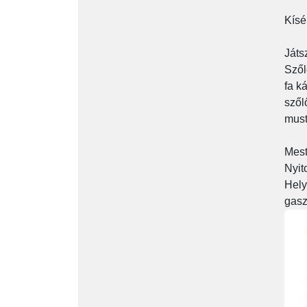
Kísé
Játs
Szől
fa k
szől
must
Mest
Nyit
Hely
gasz