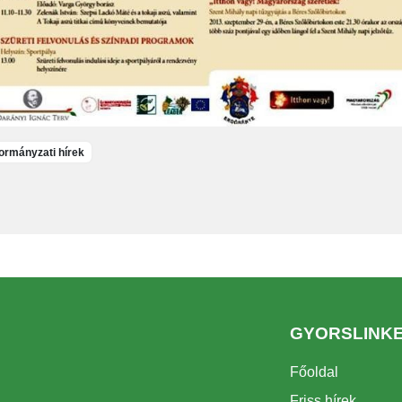
rmányzati hírek
GYORSLINK
Főoldal
Friss hírek