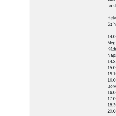
rend
Hely
Szín
14.0
Megn
Kádá
Naps
14.2
15.0
15.1
16.0
Borv
16.0
17.0
18.3
20.0