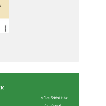
EK
Művelődési Ház
Intézmények