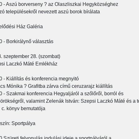
0 - Aszú borverseny ? az Olaszliszkai Hegyközséghez
ozó településekről nevezett aszú borok bírálata
lődési Ház Galéria
0 - Borkirálynő választás
. szeptember 28. (szombat)
si Laczkó Máté Emlékház
0 - Kiállítás és konferencia megnyitó
cs Mónika ? Grafitba zárva című ceruzarajz kiállítás
0 - Szakmai konferencia Hegyaljáról a szőlőről, borról és
görökségről, valamint Zelenák István: Szepsi Laczkó Máté és a t
 c. könyv bemutatója
szín: Sportpálya
0 Szüreti felvonulás indulási ideje a sportpályáról a