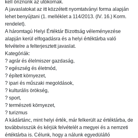
kell őriznünk az utókornak.
A javaslatokat az itt közzétett nyomtatványi forma alapján
lehet benyújtani (1. melléklet a 114/2013. (IV. 16.) Korm.
rendelet).
A háromtagú Helyi Értéktár Bizottság véleményezése
alapján kerül elfogadásra és a helyi értéktárba való
felvételre a felterjesztett javaslat.
Kategóriák:
? agrár és élelmiszer gazdaság,
? egészség és életmód,
? épített környezet,
? ipari és műszaki megoldások,
? kulturális örökség,
? sport,
? természeti környezet,
? turizmus
A kádártánc, mint helyi érték, már felkerült az értéktárba, de
továbbvisszük és kérjük felvételét a megyei és a nemzeti
értéktárba is. Célunk, hogy a nálunk egyedülálló