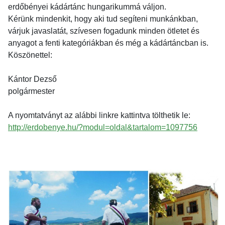
erdőbényei kádártánc hungarikummá váljon.
Kérünk mindenkit, hogy aki tud segíteni munkánkban,
várjuk javaslatát, szívesen fogadunk minden ötletet és
anyagot a fenti kategóriákban és még a kádártáncban is.
Köszönettel:
Kántor Dezső
polgármester
A nyomtatványt az alábbi linkre kattintva tölthetik le:
http://erdobenye.hu/?modul=oldal&tartalom=1097756