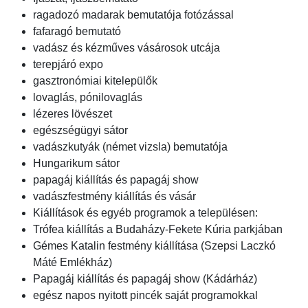
ragadozó madarak bemutatója fotózással
fafaragó bemutató
vadász és kézműves vásárosok utcája
terepjáró expo
gasztronómiai kitelepülők
lovaglás, pónilovaglás
lézeres lövészet
egészségügyi sátor
vadászkutyák (német vizsla) bemutatója
Hungarikum sátor
papagáj kiállítás és papagáj show
vadászfestmény kiállítás és vásár
Kiállítások és egyéb programok a településen:
Trófea kiállítás a Budaházy-Fekete Kúria parkjában
Gémes Katalin festmény kiállítása (Szepsi Laczkó
Máté Emlékház)
Papagáj kiállítás és papagáj show (Kádárház)
egész napos nyitott pincék saját programokkal