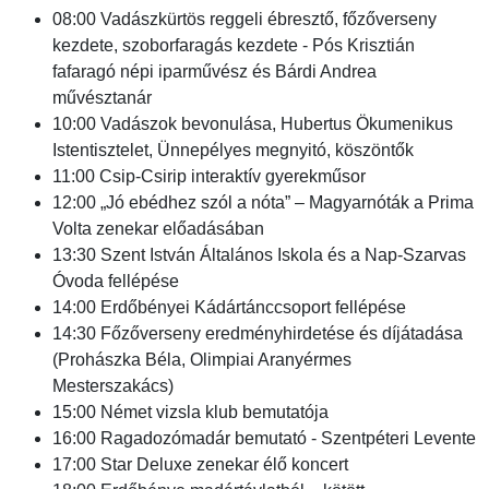
08:00 Vadászkürtös reggeli ébresztő, főzőverseny
kezdete, szoborfaragás kezdete - Pós Krisztián
fafaragó népi iparművész és Bárdi Andrea
művésztanár
10:00 Vadászok bevonulása, Hubertus Ökumenikus
Istentisztelet, Ünnepélyes megnyitó, köszöntők
11:00 Csip-Csirip interaktív gyerekműsor
12:00 „Jó ebédhez szól a nóta” – Magyarnóták a Prima
Volta zenekar előadásában
13:30 Szent István Általános Iskola és a Nap-Szarvas
Óvoda fellépése
14:00 Erdőbényei Kádártánccsoport fellépése
14:30 Főzőverseny eredményhirdetése és díjátadása
(Prohászka Béla, Olimpiai Aranyérmes
Mesterszakács)
15:00 Német vizsla klub bemutatója
16:00 Ragadozómadár bemutató - Szentpéteri Levente
17:00 Star Deluxe zenekar élő koncert