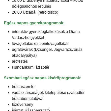
18:00 Erdőbénye madártávlatból – kötött
hőlégballonos repülés
20:00 Utcabál (retro disco)
Egész napos gyerekprogramok:
interaktív gyerekfoglalkozások a Diana
Vadászhölgyekkel
lovagoltatás és pónilovagoltatás
ugrálóvárak (Dzsungel, Jégvarázs, óriás
akadálypálya)
arcfestés
Hungarikum játszótér
Szombati egész napos kísérőprogramok:
trófeaszemle
vadásztársaságok kitelepülése szabadtéri
trófeabemutatóval
főzőverseny
íjászat, íjászbemutató